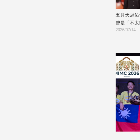
感應發光卡
遠傳打造首場台韓天后同台盛典
五月天冠佑
娛
《HER VOICE》演唱會將登高雄巨蛋
曾是「不太
樂
2026/07/16
2026/07/14
娛
樂
星
聞
流
行/
時
尚
追
星
生
活