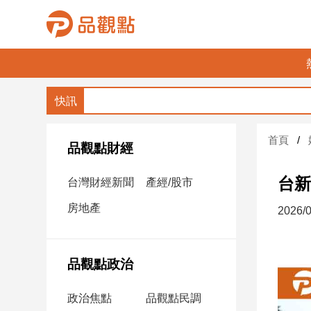
品
觀
點
財
首頁
經
品觀點財經
台
台新
台灣財經新聞
產經/股市
灣
財
房地產
2026/0
經
新
聞
品觀點政治
產
經/
政治焦點
品觀點民調
股