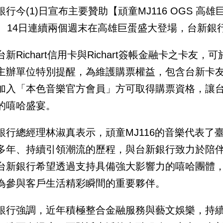
銀行今(1)日宣布主要贊助【頑童MJ116 OGS 高
日、14日連續兩個週末在高雄巨蛋盛大登場，台新銀
新Richart信用卡與Richart簽帳金融卡之卡友，
主辦單位特別提醒，為維護購票權益，包含台新卡友
加入「本色音樂官方會員」方可取得購票資格，讓
的嘻哈盛宴。
銀行總經理林淑真表示，頑童MJ116的音樂代表了
多年、持續引領潮流的歷程，與台新銀行致力於陪
台新銀行希望透過支持具備強大影響力的嘻哈團體
為參與客戶生活精彩瞬間的重要夥伴。
銀行強調，近年積極整合金融服務與藝文娛樂，持