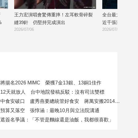
新
王力宏演唱會驚傳重摔！左耳軟骨碎裂
全台最大黃牛落
%
縫39針 仍堅持完成演出
近千張演唱會門
2026/07/06
2026/07/03
揚名2026 MIMC​ 榮獲7金13銀、13銅1佳作
12天就放人 台中地院發稿反駁：沒有司法雙標
賴總統批台中食安破口 盧秀燕要總統管好食安 蔣萬安搬2014「食安即國安」打臉
預算又落空 張惇涵：最晚10月與立法院溝通
應遮簽名爭議：「不管是麵線還是油飯，我都很喜歡」