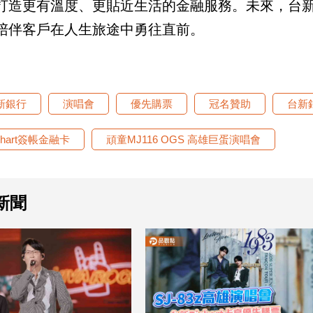
打造更有溫度、更貼近生活的金融服務。未來，台
陪伴客戶在人生旅途中勇往直前。
新銀行
演唱會
優先購票
冠名贊助
台新銀
chart簽帳金融卡
頑童MJ116 OGS 高雄巨蛋演唱會
新聞