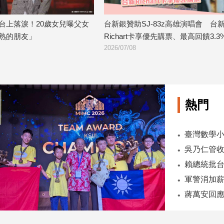
台上落淚！20歲女兒曝父女
台新銀贊助SJ-83z高雄演唱會 台
熟的朋友」
Richart卡享優先購票、最高回饋3.3
2026/07/08
熱門
臺灣數學小將
吳乃仁管收
軍警消加薪
蔣萬安回