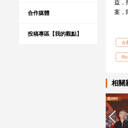
益，
新
冠
案，
合作媒體
病
毒
專
區
投稿專區【我的觀點】
台
南
Ri
台
灣
觀
相關
點
南
台
灣
觀
點