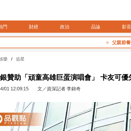
熱門
財經
政治
品論
影
父親節餐飲暖心
娛樂
追星
銀贊助「頑童高雄巨蛋演唱會」 卡友可優
4/01 12:09:15
文／資深記者 李錦奇