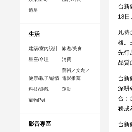
民
台新
調
追星
13
國
會
焦
凡持台
生活
點
格。
建築/室內設計
旅遊/美食
先行
觀
星座/命理
消費
品質
點
藝術／文創／
台新
健康/親子/感情
電影推薦
兩
岸/
深耕
科技/遊戲
運動
國
合；
際
寵物Pet
務成
社
會/
地
影音專區
台新
方