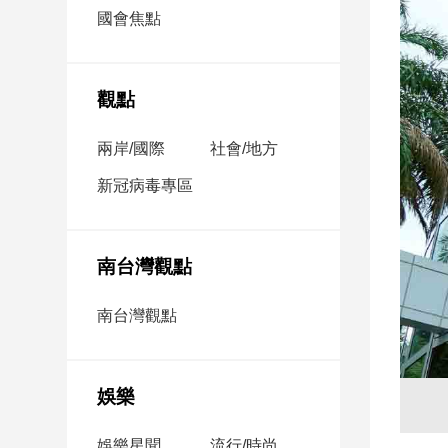
市
國會焦點
房
地
產
觀點
兩岸/國際
社會/地方
品
觀
新冠病毒專區
點
政
治
南台灣觀點
政
南台灣觀點
治
焦
點
娛樂
品
觀
點
娛樂星聞
流行/時尚