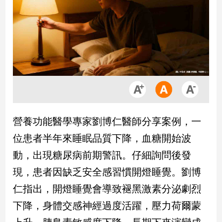
市
房
地
產
品
觀
點
政
營養功能醫學專家劉博仁醫師分享案例，一
治
位患者半年來睡眠品質下降，血糖開始波
政
動，出現糖尿病前期警訊。仔細詢問後發
治
現，患者因缺乏安全感習慣開燈睡覺。劉博
焦
點
仁指出，開燈睡覺會導致褪黑激素分泌劇烈
品
下降，身體交感神經過度活躍，壓力荷爾蒙
觀
點