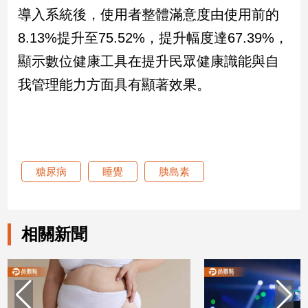
導入系統後，使用者整體滿意度由使用前的
娛
8.13%提升至75.52%，提升幅度達67.39%，
樂
顯示數位健康工具在提升民眾健康識能與自
我管理能力方面具有顯著效果。
娛
樂
星
聞
流
行/
糖尿病
睡覺
胰島素
時
尚
追
星
相關新聞
生
活