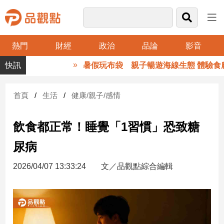
熱門
財經
政治
品論
影音
品
暑假玩布袋 親子暢遊海線生態 體驗食農
觀
點
財
首頁
生活
健康/親子/感情
經
飲食都正常！睡覺「1習慣」恐致糖
台
灣
尿病
財
經
2026/04/07 13:33:24
文／品觀點綜合編輯
新
聞
產
經/
股