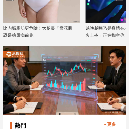
建
築/
室
內
比內臟脂肪更危險！大腿長「雪花肌」
越晚越嗨恐是身體在求
設
恐是糖尿病前兆
火上炎」正在掏空你
計
2026/07/07
2026/07/06
旅
遊/
美
食
星
座/
命
理
消
費
健
康/
» 更多
熱門
親