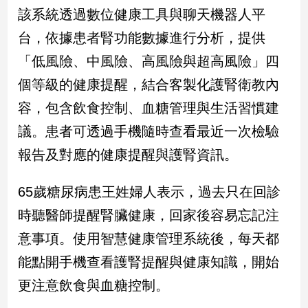
新
該系統透過數位健康工具與聊天機器人平
冠
台，依據患者腎功能數據進行分析，提供
病
毒
「低風險、中風險、高風險與超高風險」四
專
區
個等級的健康提醒，結合客製化護腎衛教內
容，包含飲食控制、血糖管理與生活習慣建
議。患者可透過手機隨時查看最近一次檢驗
南
台
報告及對應的健康提醒與護腎資訊。
灣
觀
65歲糖尿病患王姓婦人表示，過去只在回診
點
時聽醫師提醒腎臟健康，回家後容易忘記注
南
意事項。使用智慧健康管理系統後，每天都
台
能點開手機查看護腎提醒與健康知識，開始
灣
觀
更注意飲食與血糖控制。
點