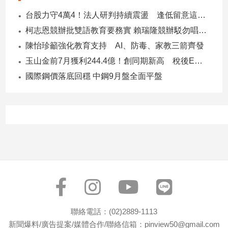
子/
台股力守4萬4！法人研判持續震盪 逢低留意這些族群
感
柯志恩競辦批雙語教育要務實 賴瑞隆競辦駁勿唱衰高雄
情
陳怡珍籲強化教育支持 AI、防毒、家教三箭齊發
藝
術
玉山金前7月獲利244.4億！創同期新高 稅後EPS自結1.51元
／
國際鋼價落底回穩 中鋼9月盤全面平盤
文
創
／
電
影
推
薦
科
技/
遊
戲
運
聯絡電話：(02)2889-1113
動
新聞爆料/廣告提案/媒體合作/聯絡信箱：pinview50@gmail.com