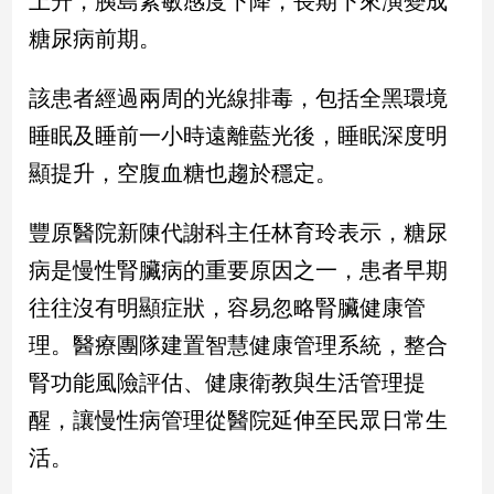
上升，胰島素敏感度下降，長期下來演變成
民
糖尿病前期。
調
國
會
該患者經過兩周的光線排毒，包括全黑環境
焦
睡眠及睡前一小時遠離藍光後，睡眠深度明
點
顯提升，空腹血糖也趨於穩定。
觀
豐原醫院新陳代謝科主任林育玲表示，糖尿
點
病是慢性腎臟病的重要原因之一，患者早期
兩
往往沒有明顯症狀，容易忽略腎臟健康管
岸/
理。醫療團隊建置智慧健康管理系統，整合
國
際
腎功能風險評估、健康衛教與生活管理提
社
醒，讓慢性病管理從醫院延伸至民眾日常生
會/
地
活。
方