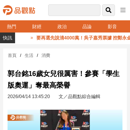
熱門
財經
政治
品論
影音
品
要再選先說清4000萬！吳子嘉秀票據 控鄭永金
觀
點
財
首頁
生活
消費
經
郭台銘16歲女兒很厲害！參賽「學生
台
灣
版奧運」奪最高榮譽
財
經
2026/04/14 13:45:20
文／品觀點綜合編輯
新
聞
產
經/
股