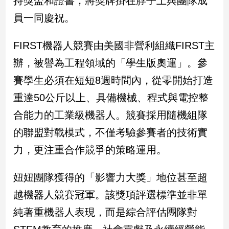
持獎盃和證書，將獎牌掛在脖子上與團隊成
民
員一同慶祝。
調
國
會
FIRST機器人競賽由美國非營利組織FIRST主
焦
辦，被譽為工程領域的「學生版奧運」。參
點
賽學生必須在短短8週時間內，從零開始打造
重達50公斤以上、具備機械、程式與電控整
觀
合能力的工業級機器人。競賽採用隨機組隊
點
的聯盟對戰模式，不僅考驗參賽者的技術實
兩
力，更注重合作競爭的策略運用。
岸/
國
際
妞妞團隊獲得的「影響力大獎」地位甚至超
社
越機器人競賽冠軍。該獎項評選標準並非單
會/
地
純著重機器人表現，而是綜合評估團隊對
方