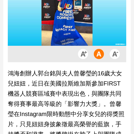
市
房
地
產
品
觀
點
政
鴻海創辦人郭台銘與夫人曾馨瑩的16歲大女
治
兒妞妞，近日在美國拉斯維加斯參加FIRST
政
機器人競賽區域賽中表現出色，與團隊共同
治
奪得賽事最高等級的「影響力大獎」。曾馨
焦
點
瑩在Instagram限時動態中分享女兒的得獎照
品
片，只見妞妞身披象徵最高榮譽的藍旗，手
觀
點