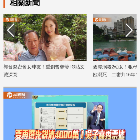
相關新聞
娛
樂
娛
樂
星
聞
郭台銘密會女球友！重創曾馨瑩 IG貼文
碧潭溺殺2幼女！狠母「
流
行/
藏深意
她溺死 二審判16年半
時
2026/07/27
2026/07/23
尚
追
星
生
活