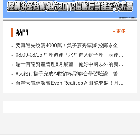
建
築/
室
內
» 更多
熱門
設
計
要再選先說清4000萬！吳子嘉秀票據 控鄭永金為鄭朝方2018選縣長籌錢至今未還
旅
08/09-08/15 星座週運「水星進入獅子座，表達力、自信與創意提升」
遊/
美
瑞士百達資產管理8月展望！偏好中國以外的新興市場 看好這些產業
食
8大銀行攜手完成AI防詐模型聯合學習驗證 警示帳戶準確度提升2倍
星
台灣大電信獨賣Even Realities AI眼鏡套裝！月付1399元 專案價3990
座/
命
理
消
費
健
康/
親