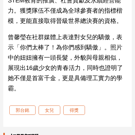
STEM教育的推廣、社會貢獻及永續經營能
新
力。獲獎隊伍不僅成為全球參賽者的指標楷
冠
病
模，更能直接取得晉級世界總決賽的資格。
毒
專
區
曾馨瑩在社群媒體上表達對女兒的驕傲，表
示「你們太棒了！為你們感到驕傲」。照片
中的妞妞擁有一頭長髮，外貌與母親相似，
南
台
展現出16歲少女的青春活力，同時也證明了
灣
她不僅是首富千金，更是具備理工實力的學
觀
霸。
點
南
台
郭台銘
女兒
得獎
灣
觀
點