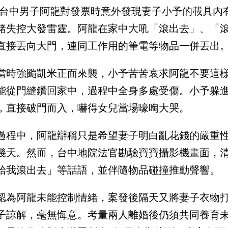
台中男子阿龍對發票時意外發現妻子小予的載具內有
緒失控大發雷霆。阿龍在家中大吼「滾出去」、「
直接丟向大門，連同工作用的筆電等物品一併丟出
當時強颱凱米正面來襲，小予苦苦哀求阿龍不要這
能從門縫鑽回家中，過程中全身多處受傷。小予躲
，直接破門而入，嚇得女兒當場嚎啕大哭。
過程中，阿龍辯稱只是希望妻子明白亂花錢的嚴重
幾天。然而，台中地院法官勘驗寶寶攝影機畫面，
給我滾出去」等話語，並伴隨物品碰撞推動聲響。
認為阿龍未能控制情緒，案發後隔天又將妻子衣物
子諒解，毫無悔意。考量兩人離婚後仍須共同養育