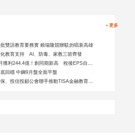
» 更多
批雙語教育要務實 賴瑞隆競辦駁勿唱衰高雄
化教育支持 AI、防毒、家教三箭齊發
玉山金前7月獲利244.4億！創同期新高 稅後EPS自結1.51元
底回穩 中鋼9月盤全面平盤
金研院、集保、投信投顧公會聯手推動TISA金融教育 將辦150場宣講