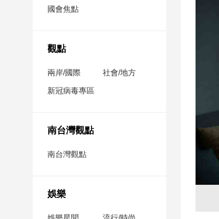
市
國會焦點
房
地
產
觀點
兩岸/國際
社會/地方
品
觀
新冠病毒專區
點
政
治
南台灣觀點
政
南台灣觀點
治
焦
點
娛樂
品
觀
點
娛樂星聞
流行/時尚