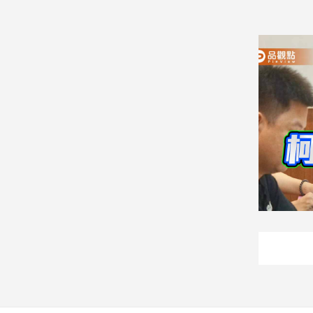
娛
樂
娛
樂
星
聞
流
行/
時
尚
追
星
生
活