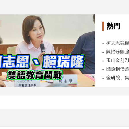
熱門
柯志恩競辦
陳怡珍籲強
國際鋼價落