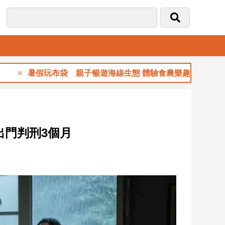
音
暑假玩布袋 親子暢遊海線生態 體驗食農樂趣
出門判刑3個月