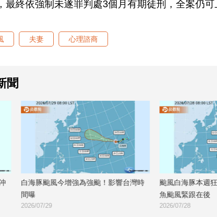
，最終依強制未遂罪判處3個月有期徒刑，全案仍可
風
夫妻
心理諮商
新聞
今增強為強颱！影響台灣時
颱風白海豚本週狂增強！專家警告
魚颱風緊跟在後
2026/07/28