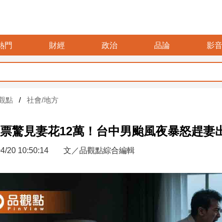
熱門
財經
政治
品論
影
觀點
社會/地方
票驚見妻花12萬！台中男颱風夜暴怒趕妻
4/20 10:50:14
文／品觀點綜合編輯