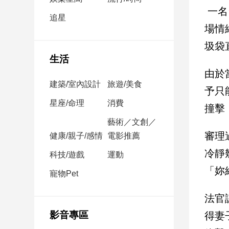
民
一名
調
追星
場情
國
會
圾袋
焦
生活
點
由於
建築/室內設計
旅遊/美食
予只
觀
星座/命理
消費
撞擊
點
藝術／文創／
審理
健康/親子/感情
電影推薦
兩
岸/
冷靜
科技/遊戲
運動
國
「妳
際
寵物Pet
社
法官
會/
地
影音專區
得妻
方