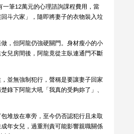
一筆12萬元的心理諮詢課程費用，當
滾回斗六家」，隨即將妻子的衣物裝入垃
。
樣做，但阿龍仍強硬關門。身材瘦小的小
進女兒房間後，阿龍竟從主臥連通門不斷
性，並無強制犯行，聲稱是要讓妻子回家
清楚錄下阿龍大吼「我真的受夠妳了」、
打包堆放在車旁，至今仍否認犯行且未取
未成年女兒，過重刑責可能影響親職關係