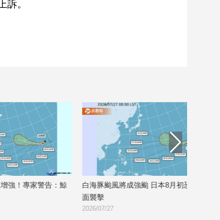
上訴。
：鯨
白海豚颱風將成強颱 日本8月初恐遭正
注意！紅霞颱風
面襲擊
掃南台灣
2026/07/27
2026/07/23