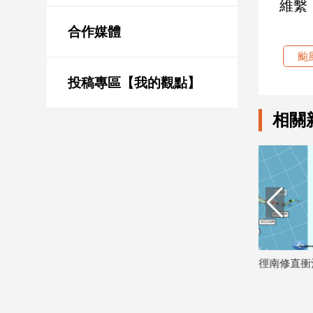
維繫
新
冠
合作媒體
病
毒
颱
專
區
投稿專區【我的觀點】
相關
南
台
灣
觀
點
南
台
最新路徑
白海豚增強挑戰風王！路徑南修直衝沖
白海豚颱風
灣
繩 下週恐影響台灣
間曝
觀
點
2026/07/30
2026/07/29