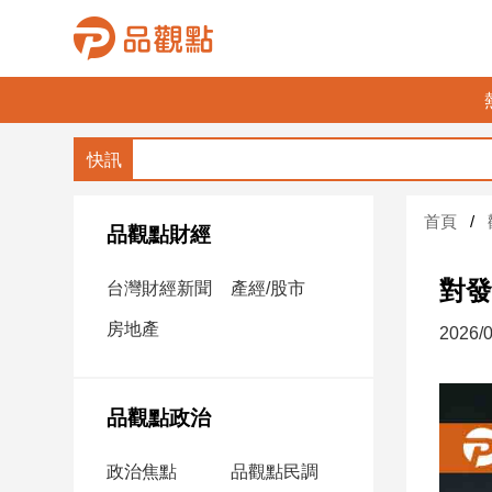
品
觀
點
財
首頁
經
品觀點財經
台
對發
台灣財經新聞
產經/股市
灣
財
房地產
2026/0
經
新
聞
品觀點政治
產
經/
政治焦點
品觀點民調
股