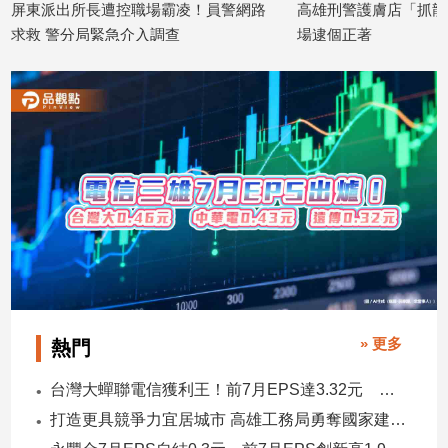
屏東派出所長遭控職場霸凌！員警網路
高雄刑警護膚店「抓龍
建
求救 警分局緊急介入調查
場逮個正著
築/
2026/07/28
2026/07/27
室
內
設
計
旅
遊/
美
食
星
座/
命
理
» 更多
熱門
消
費
台灣大蟬聯電信獲利王！前7月EPS達3.32元 中華電3.11、遠傳2.46元
健
打造更具競爭力宜居城市 高雄工務局勇奪國家建築界9大獎
康/
親