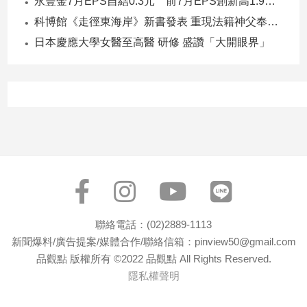
永豐金7月EPS自結0.3元 前7月EPS創新高1.96元！
子/
科博館《走徑東海岸》新書發表 重現法籍神父奉獻足跡與歷史日記
感
情
日本慶應大學女醫至高醫 研修 盛讚「大開眼界」
藝
術
／
文
創
／
電
影
推
薦
科
聯絡電話：(02)2889-1113
技/
新聞爆料/廣告提案/媒體合作/聯絡信箱：pinview50@gmail.com
遊
戲
品觀點 版權所有 ©2022 品觀點 All Rights Reserved.
隱私權聲明
運
動