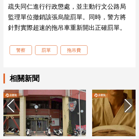
疏失同仁進行行政懲處，並主動行文公路局
娛
監理單位撤銷該張烏龍罰單。同時，警方將
樂
針對實際超速的拖吊車重新開出正確罰單。
娛
樂
警察
罰單
拖吊費
星
聞
流
行/
相關新聞
時
尚
追
星
生
活