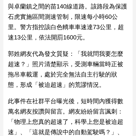
民
與卓蘭鎮之間的苗140線道路。該路段為保護
調
石虎實施區間測速管制，限速每小時60公
國
會
里。警方指控該白色轎車車速達73公里，超
焦
速13公里，依法開罰1600元。
點
郭姓網友代為發文質疑：「我就問我要怎麼
觀
超速？」照片清楚顯示，受測車輛當時正被
點
拖吊車載運，處於完全無法自主行駛的狀
兩
態，形成「被迫超速」的荒謬情況。
岸/
國
此事件在社群平台曝光後，短時間內獲得數
際
萬名網友按讚與留言。網友紛紛留言諷刺：
社
會/
「物理上您真的超速了，科學上您是被迫超
地
方
速」、「這就是傳說中的自動駕駛嗎？」、