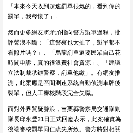
新
「本來今天收到超速罰單很氣的，看到你的
冠
罰單，我釋懷了」。
病
毒
專
然而更多網友將矛頭指向警方製單過程，批
區
評聲浪不斷：「這警察也太扯了，製單都不
看照片嗎？」、「烏龍罰單還要民眾自己花
南
時間申訴，真的很浪費社會資源」、「建議
台
立法制裁承辦警察，罰單他繳」。有網友推
灣
觀
測，此案應是區間測速系統自動偵測車牌後
點
製單，但人工審核階段完全失職。
南
台
面對外界質疑聲浪，苗栗縣警察局交通隊副
灣
隊長邱永豐21日正式回應表示，此案確實為
觀
點
後端審核罰單同仁疏失所致。警方將對相關