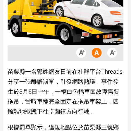
市
房
地
產
品
觀
點
政
苗栗縣一名郭姓網友日前在社群平台Threads
治
分享一張離譜罰單，引發網路熱議。事件發
政
生於3月6日中午，一輛白色轎車因故障需要
治
拖吊，當時車輛完全固定在拖吊車架上，四
焦
點
輪離地狀態下往卓蘭鎮方向行駛。
品
觀
根據罰單顯示，違規地點位於苗栗縣三義鄉
點