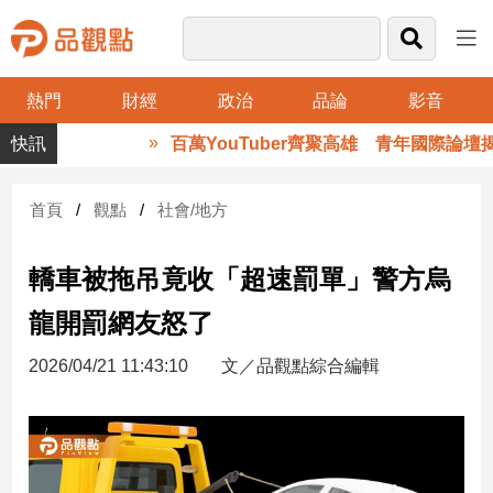
熱門
財經
政治
品論
影音
品
百萬YouTuber齊聚高雄 青年國際論壇揭
觀
點
財
首頁
觀點
社會/地方
經
轎車被拖吊竟收「超速罰單」警方烏
台
灣
龍開罰網友怒了
財
經
2026/04/21 11:43:10
文／品觀點綜合編輯
新
聞
產
經/
股