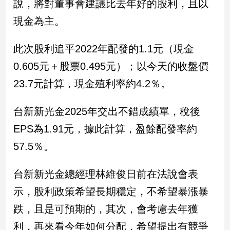
說，將對董事會建議比去年好的股利，且以
民
調
現金為主。
國
會
此次股利追平2022年配發的1.1元（現金
焦
0.605元＋股票0.495元）；以今天的收盤價
點
23.7元計算，現金殖利率約4.2％。
觀
台新新光金2025年交出不錯成績單，稅後
點
EPS為1.91元，據此計算，盈餘配發率約
兩
57.5％。
岸/
國
際
台新新光金總經理林維俊日前在法說會表
社
示，股利政策希望長期穩定，不希望暴漲暴
會/
跌，且是可預期的，其次，會考慮去年獲
地
方
利，再來看今年如何分配，希望提出有競爭