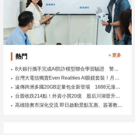
子/
感
情
藝
術
／
文
創
» 更多
熱門
／
電
8大銀行攜手完成AI防詐模型聯合學習驗證 警示帳戶準確度提升2倍
影
推
台灣大電信獨賣Even Realities AI眼鏡套裝！月付1399元 專案價3990
薦
遠傳跨洲多國20GB定量包全新登場 1688元漫遊逾百國家！
科
台股收跌214點！外資小買20億 股后川湖晉升萬金股
技/
高雄陸奧市深化交流 即日啟動景點互惠、簽署教育合作MOU
遊
戲
運
動