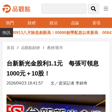
熱門
財經
政治
品論
影音
品
00913八月除息創新高！00690創季配息以來新高 00943、
觀
點
財
首頁
品觀點財經
產經/股市
經
台新新光金股利1.1元 每張可領息
台
灣
1000元＋10股！
財
經
2026/04/23 18:41:57
文／資深記者 李錦奇
新
聞
產
經/
股