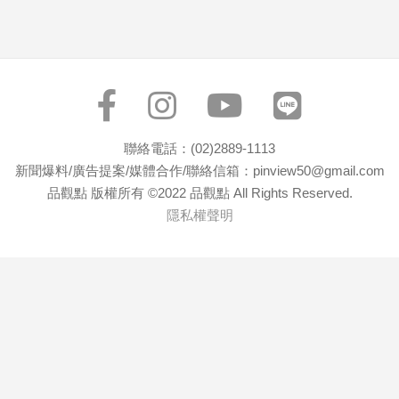
寵
物
Pet
影
音
聯絡電話：(02)2889-1113
專
新聞爆料/廣告提案/媒體合作/聯絡信箱：pinview50@gmail.com
區
品觀點 版權所有 ©2022 品觀點 All Rights Reserved.
隱私權聲明
合
作
媒
體
投
稿