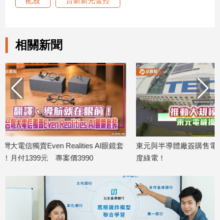
配股
台新新光金控
建
築/
室
相關新聞
內
設
計
旅
遊/
美
食
星
座/
I眼鏡套
東元與半導體廠簽購售電契約 供逾3億
星展集團Q2
命
理
度綠電！
創新高 股東權
2026/08/06
2026/08/06
消
費
健
康/
親