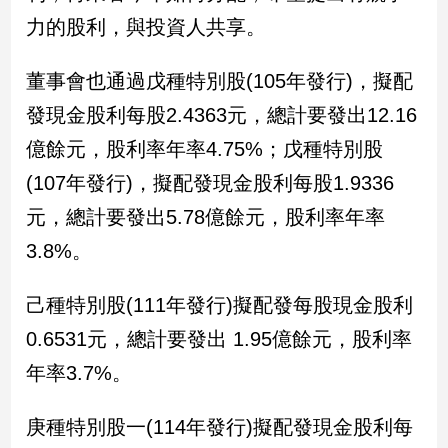
新
力的股利，與投資人共享。
冠
病
毒
董事會也通過戊種特別股(105年發行)，擬配
專
發現金股利每股2.4363元，總計要發出12.16
區
億餘元，股利率年率4.75%；戊種特別股
(107年發行)，擬配發現金股利每股1.9336
南
元，總計要發出5.78億餘元，股利率年率
台
灣
3.8%。
觀
點
己種特別股(111年發行)擬配發每股現金股利
0.6531元，總計要發出 1.95億餘元，股利率
南
台
年率3.7%。
灣
觀
點
庚種特別股一(114年發行)擬配發現金股利每