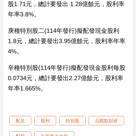
股1.71元，總計要發出 1.28億餘元，股利率
年率3.8%。
娛
樂
庚種特別股二(114年發行)擬配發現金股利
娛
1.8元，總計要發出3.95億餘元，股利率年率
樂
星
4%。
聞
流
辛種特別股(114年發行)擬配發現金股利每股
行/
0.0734元，總計要發出2.27億餘元，股利率
時
尚
年率1.665%。
追
星
配息
股利
特別股
品觀點財經
生
活