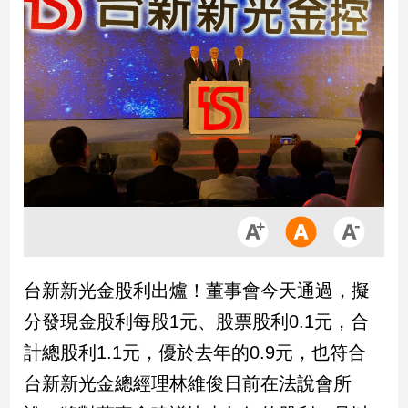
市
房
地
產
品
觀
點
政
治
政
台新新光金股利出爐！董事會今天通過，擬
治
焦
分發現金股利每股1元、股票股利0.1元，合
點
計總股利1.1元，優於去年的0.9元，也符合
品
觀
台新新光金總經理林維俊日前在法說會所
點