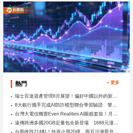
» 更多
熱門
瑞士百達資產管理8月展望！偏好中國以外的新興市場 看好這些產業
8大銀行攜手完成AI防詐模型聯合學習驗證 警示帳戶準確度提升2倍
台灣大電信獨賣Even Realities AI眼鏡套裝！月付1399元 專案價3990
遠傳跨洲多國20GB定量包全新登場 1688元漫遊逾百國家！
台股收跌214點！外資小買20億 股后川湖晉升萬金股