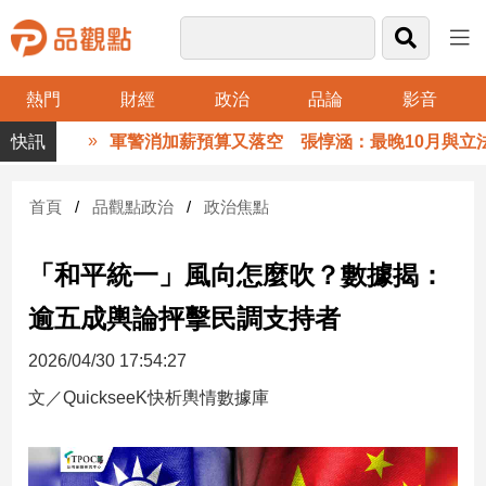
熱門
財經
政治
品論
影音
品
軍警消加薪預算又落空 張惇涵：最晚10月與立法院
觀
點
財
首頁
品觀點政治
政治焦點
經
「和平統一」風向怎麼吹？數據揭：
台
灣
逾五成輿論抨擊民調支持者
財
經
2026/04/30 17:54:27
新
聞
文／QuickseeK快析輿情數據庫
產
經/
股