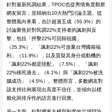
針對最新民調結果，TPOC也從輿情角度觀察
建
築/
網友留言，並歸納出10大熱門討論主題。從
室
整體風向來看，合計超過五成（55.3%）的
內
設
討論聚焦於對民調22%支持者的諷刺與反
計
擊，包括「抨擊22%可回歸祖國」
旅
遊/
（25.3%）、「諷刺22%可放棄台灣國籍福
美
利」（11.9%），以及質疑其身分或動機的
食
「諷刺22%都是陸配」（7.5%）、「諷刺
星
座/
22%移民過去」（6.1%）與「諷刺22%被洗
命
理
腦成功」（4.5%）。整體而言，多數網友對
消
該支持比例展現出高度不信任，並傾向以標
費
籤化與排斥性的語言進行回應。
健
康/
另一方面，針對國家主權與制度的立場辯論
親