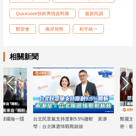
專
區
Quickseek快析輿情資料庫
最新民調
【我
鄭習會
兩岸局勢
和平統一
的
觀
點】
相關新聞
台北民眾黨支持度剩9.5%腰斬 黃瀞
鄭麗文劍指2028？最
瑩：台北隊選情戰戰兢兢
密：藍營四大天王誰
2026/06/29
2026/06/29