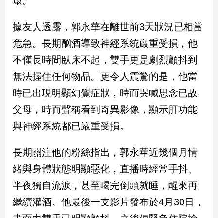
環。
民
調
據友人透露，郭永華在離世前3天狀況已相當
國
會
危急。長期酗酒導致神經系統嚴重受損，他
焦
不僅長時間臥床不起，雙手更是劇烈顫抖到
點
無法握住任何物品。更令人震驚的是，他當
時已出現明顯幻覺症狀，時而哭喊思念已故
觀
父母，時而聲稱看到奇異影像，顯示肝功能
點
與神經系統都已嚴重受損。
兩
岸/
長期關注他的粉絲指出，郭永華近幾個月情
國
際
緒與身體狀態明顯惡化，直播時經常手抖、
社
半夜獨自流淚，甚至喝完倒頭就睡，醒來再
會/
地
繼續灌酒。他最後一支影片發布於4月30日，
方