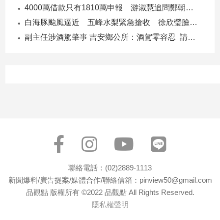
4000萬借款只有1810萬申報 游淑慧追問鄭朝方：2190萬差額去哪了
子/
感
白海豚颱風逼近 五峰水梨緊急搶收 徐欣瑩臉書急呼「搶救五峰水梨」
情
副主任涉酒駕肇事 吉安鄉公所：酒駕零容忍 請辭獲准
藝
術
／
文
創
／
電
影
推
薦
科
技/
聯絡電話：(02)2889-1113
遊
新聞爆料/廣告提案/媒體合作/聯絡信箱：pinview50@gmail.com
戲
品觀點 版權所有 ©2022 品觀點 All Rights Reserved.
運
隱私權聲明
動