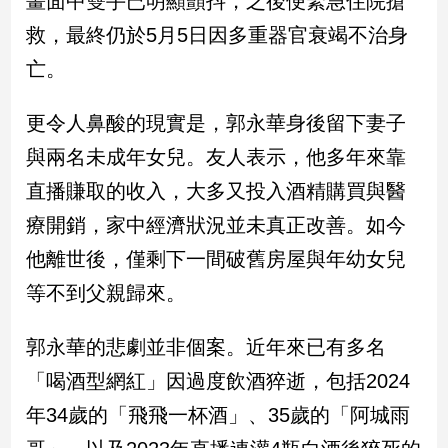
畫面中雙手已明顯顫抖，之後便緊急住院搶
新
救，最終仍於5月5日因多重器官衰竭不治身
冠
病
亡。
毒
專
區
更令人鼻酸的現實是，郭永華身後留下妻子
與兩名未成年女兒。友人表示，他多年來靠
直播賺取的收入，大多又投入酒精購買與醫
南
台
療開銷，家中經濟狀況並未真正改善。如今
灣
他離世後，僅剩下一間破舊房屋與年幼女兒
觀
等不到父親歸來。
點
南
郭永華的悲劇並非個案。近年來已有多名
台
「喝酒型網紅」因過度飲酒猝逝，包括2024
灣
觀
年34歲的「飛飛一杯酒」、35歲的「阿城雨
點