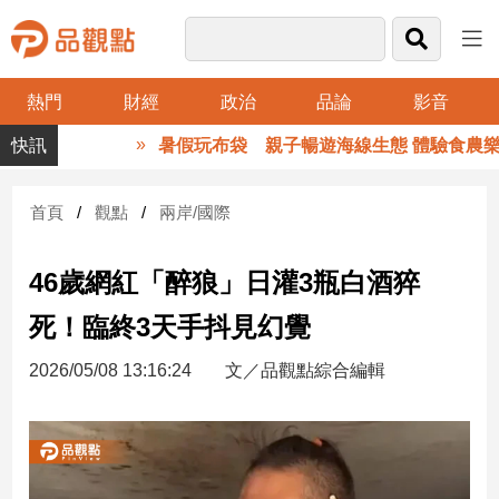
熱門
財經
政治
品論
影音
品
暑假玩布袋 親子暢遊海線生態 體驗食農樂趣
觀
點
財
首頁
觀點
兩岸/國際
經
46歲網紅「醉狼」日灌3瓶白酒猝
台
灣
死！臨終3天手抖見幻覺
財
經
2026/05/08 13:16:24
文／品觀點綜合編輯
新
聞
產
經/
股