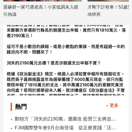
老高！小茉低調未入鏡
才剛下計程車！52歲男三溫暖門口突倒
建
築/
地猝死
室
2026/07/27
內
設
計
旅
遊/
美
食
星
座/
命
理
消
» 更多
熱門
費
健
鄭朝方「消失的2190萬」遭圍攻 藍營三女將追金流 拿出還款證明
康/
FJM國際雙年會9月台南登場 從足療實踐「活出愛」
親