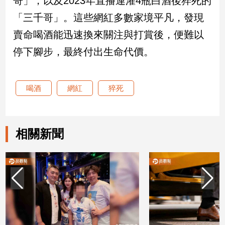
哥」，以及2023年直播連灌4瓶白酒後猝死的
「三千哥」。這些網紅多數家境平凡，發現
娛
賣命喝酒能迅速換來關注與打賞後，便難以
樂
停下腳步，最終付出生命代價。
娛
樂
星
喝酒
網紅
猝死
聞
流
行/
時
相關新聞
尚
追
星
生
活