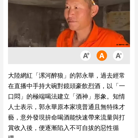
市
房
地
產
品
觀
點
政
大陸網紅「漯河醉狼」的郭永華，過去經常
治
在直播中手持大碗對鏡頭豪飲烈酒，以「一
政
口悶」的極端喝法建立「酒神」形象。知情
治
人士表示，郭永華原本家境普通且無特殊才
焦
點
藝，意外發現拚命喝酒能快速帶來流量與打
品
賞收入後，便逐漸陷入不可自拔的惡性循
觀
點