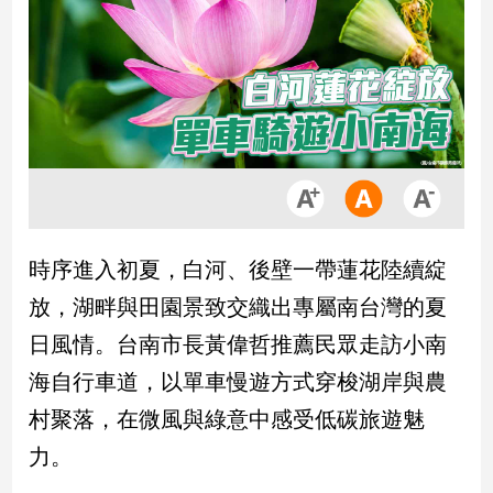
市
房
地
產
品
觀
點
政
時序進入初夏，白河、後壁一帶蓮花陸續綻
治
放，湖畔與田園景致交織出專屬南台灣的夏
政
日風情。台南市長黃偉哲推薦民眾走訪小南
治
海自行車道，以單車慢遊方式穿梭湖岸與農
焦
點
村聚落，在微風與綠意中感受低碳旅遊魅
品
力。
觀
點