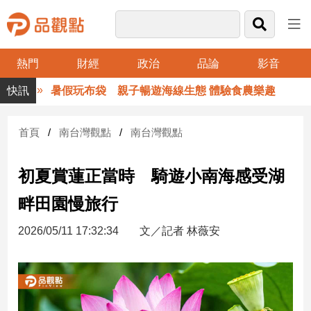
熱門
財經
政治
品論
影音
品
暑假玩布袋 親子暢遊海線生態 體驗食農樂趣
觀
點
財
首頁
南台灣觀點
南台灣觀點
經
初夏賞蓮正當時 騎遊小南海感受湖
台
灣
畔田園慢旅行
財
經
2026/05/11 17:32:34
文／記者 林薇安
新
聞
產
經/
股