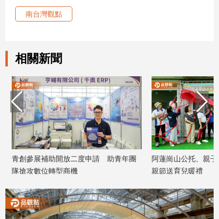
子/
南台灣觀點
感
情
藝
術
相關新聞
／
文
創
／
電
影
推
薦
科
青創參展補助開放二度申請 助青年團
阿蓮崗山公托、親子館
技/
隊搶攻數位轉型商機
親節送育兒暖禮
遊
2026/08/08
2026/08/08
戲
運
動