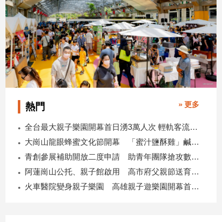
寵
物
Pet
影
音
專
區
» 更多
熱門
全台最大親子樂園開幕首日湧3萬人次 輕軌客流增20倍
合
大崗山龍眼蜂蜜文化節開幕 「蜜汁鹽酥雞」鹹甜跨界搶話題
作
青創參展補助開放二度申請 助青年團隊搶攻數位轉型商機
媒
體
阿蓮崗山公托、親子館啟用 高市府父親節送育兒暖禮
火車醫院變身親子樂園 高雄親子遊樂園開幕首日爆棚
投
稿