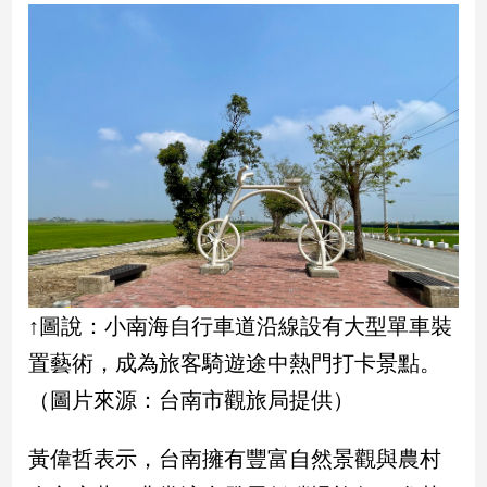
民
調
國
會
焦
點
觀
點
兩
岸/
↑圖說：小南海自行車道沿線設有大型單車裝
國
置藝術，成為旅客騎遊途中熱門打卡景點。
際
（圖片來源：台南市觀旅局提供）
社
會/
地
黃偉哲表示，台南擁有豐富自然景觀與農村
方