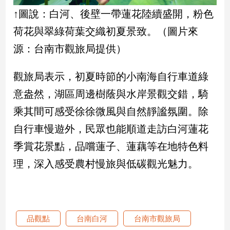
↑圖說：白河、後壁一帶蓮花陸續盛開，粉色
建
築/
荷花與翠綠荷葉交織初夏景致。（圖片來
室
內
源：台南市觀旅局提供）
設
計
觀旅局表示，初夏時節的小南海自行車道綠
旅
意盎然，湖區周邊樹蔭與水岸景觀交錯，騎
遊/
美
乘其間可感受徐徐微風與自然靜謐氛圍。除
食
自行車慢遊外，民眾也能順道走訪白河蓮花
星
座/
季賞花景點，品嚐蓮子、蓮藕等在地特色料
命
理，深入感受農村慢旅與低碳觀光魅力。
理
消
費
健
康/
品觀點
台南白河
台南市觀旅局
親