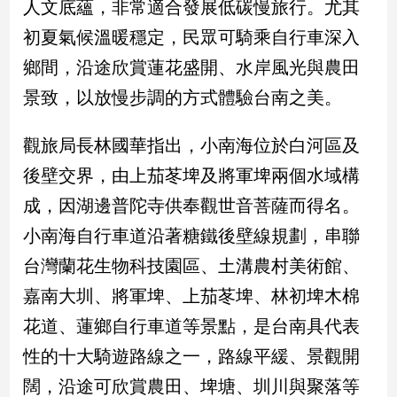
人文底蘊，非常適合發展低碳慢旅行。尤其
新
冠
初夏氣候溫暖穩定，民眾可騎乘自行車深入
病
鄉間，沿途欣賞蓮花盛開、水岸風光與農田
毒
專
景致，以放慢步調的方式體驗台南之美。
區
觀旅局長林國華指出，小南海位於白河區及
南
後壁交界，由上茄苳埤及將軍埤兩個水域構
台
成，因湖邊普陀寺供奉觀世音菩薩而得名。
灣
小南海自行車道沿著糖鐵後壁線規劃，串聯
觀
點
台灣蘭花生物科技園區、土溝農村美術館、
嘉南大圳、將軍埤、上茄苳埤、林初埤木棉
南
台
花道、蓮鄉自行車道等景點，是台南具代表
灣
性的十大騎遊路線之一，路線平緩、景觀開
觀
點
闊，沿途可欣賞農田、埤塘、圳川與聚落等