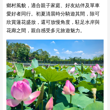
鄉村風貌，適合親子家庭、好友結伴及單車
娛
愛好者同行。初夏清晨時分騎遊其間，除可
樂
欣賞蓮花盛放，還可放慢角度，駐足水岸與
娛
花廊之間，親自感受多元旅遊魅力。
樂
星
聞
流
行/
時
尚
追
星
生
活