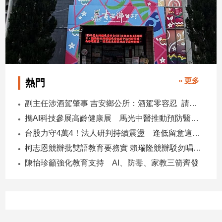
寵
物
Pet
影
音
» 更多
熱門
專
區
副主任涉酒駕肇事 吉安鄉公所：酒駕零容忍 請辭獲准
攜AI科技參展高齡健康展 馬光中醫推動預防醫學迎接長壽新經濟
合
台股力守4萬4！法人研判持續震盪 逢低留意這些族群
作
柯志恩競辦批雙語教育要務實 賴瑞隆競辦駁勿唱衰高雄
媒
陳怡珍籲強化教育支持 AI、防毒、家教三箭齊發
體
投
稿