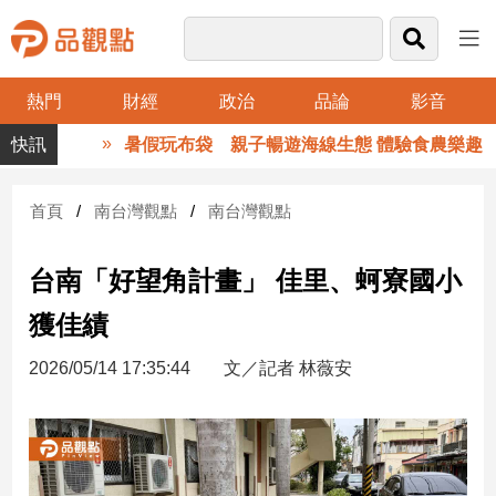
熱門
財經
政治
品論
影音
品
暑假玩布袋 親子暢遊海線生態 體驗食農樂趣
觀
點
財
首頁
南台灣觀點
南台灣觀點
經
台南「好望角計畫」 佳里、蚵寮國小
台
灣
獲佳績
財
經
2026/05/14 17:35:44
文／記者 林薇安
新
聞
產
經/
股