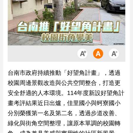
市
房
地
產
品
觀
點
政
台南市政府持續推動「好望角計畫」，透過
治
校園周邊景觀改造與公共空間整合，打造更
政
安全舒適的人本環境。114年度新設好望角計
治
畫考評結果近日出爐，佳里國小與蚵寮國小
焦
點
分別榮獲第一名及第二名，透過步道改善、
品
綠化與街角空間整理，讓原本單調的校園轉
觀
點