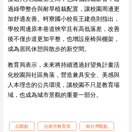
建
過綠帶整合與耐旱植栽配置，讓校園周邊更
築/
加舒適友善。蚵寮國小校長王建堯則指出，
室
內
學校周邊原本巷道狹窄且有高低落差，改善
設
後不僅步道更加平整，也增設座椅與棚架，
計
旅
成為居民休憩與散步的新空間。
遊/
美
教育局表示，未來將持續透過好望角計畫活
食
化校園與社區角落，營造兼具安全、美感與
星
座/
人本理念的公共環境，讓校園不只是教育場
命
域，也成為城市景觀的重要一部分。
理
消
費
健
康/
品觀點
台南市教育局
南台灣觀點
親