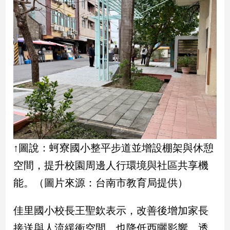
娛
樂
娛
樂
星
聞
流
行/
時
尚
↑圖說：蚵寮國小整平步道並增設棚架與休憩
追
空間，提升校園周邊人行環境與社區共享機
星
能。（圖片來源：台南市教育局提供）
生
佳里國小校長王聖欽表示，改善後增加家長
活
接送與人流緩衝空間，也降低西曬影響，透