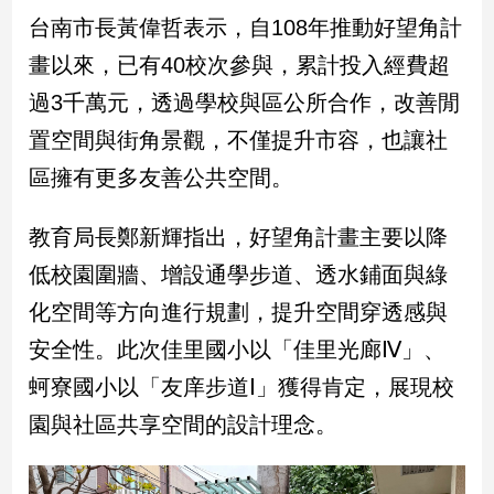
新
台南市長黃偉哲表示，自108年推動好望角計
冠
病
畫以來，已有40校次參與，累計投入經費超
毒
過3千萬元，透過學校與區公所合作，改善閒
專
區
置空間與街角景觀，不僅提升市容，也讓社
區擁有更多友善公共空間。
南
教育局長鄭新輝指出，好望角計畫主要以降
台
灣
低校園圍牆、增設通學步道、透水鋪面與綠
觀
化空間等方向進行規劃，提升空間穿透感與
點
安全性。此次佳里國小以「佳里光廊Ⅳ」、
南
蚵寮國小以「友庠步道Ⅰ」獲得肯定，展現校
台
灣
園與社區共享空間的設計理念。
觀
點