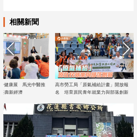
子/
感
情
相關新聞
藝
術
／
文
創
／
電
影
推
高市勞工局「原氣補給計畫」開放報
暑假玩布袋 親子暢
薦
名 培育原民青年就業力與部落創新
農樂趣
科
2026/08/07
2026/08/07
技/
遊
戲
運
動