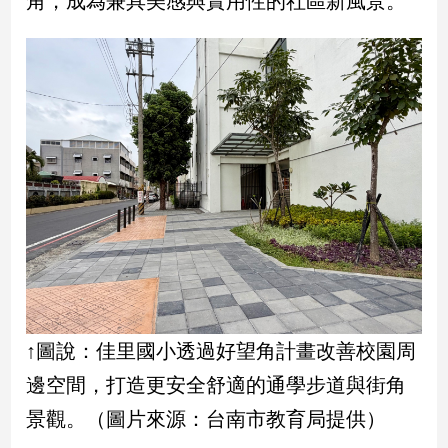
角，成為兼具美感與實用性的社區新風景。
民
調
國
會
焦
點
觀
點
兩
岸/
國
際
↑圖說：佳里國小透過好望角計畫改善校園周
社
邊空間，打造更安全舒適的通學步道與街角
會/
地
景觀。（圖片來源：台南市教育局提供）
方