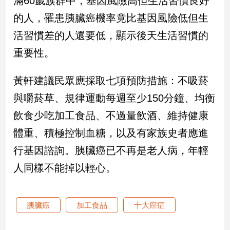
滿60歲族群中，基因風險高但生活習慣良好
的人，罹患胰臟癌機率竟比基因風險低但生
娛
活習慣差的人還要低，顯示後天生活習慣的
樂
重要性。
娛
樂
黃軒建議民眾應採取七項預防措施：不吸菸
星
聞
與嚼菸草、規律運動每週至少150分鐘、均衡
流
飲食少吃加工食品、不過量飲酒、維持健康
行/
體重、積極控制血糖，以及有家族史者應進
時
尚
行基因諮詢。胰臟癌已不再是老人病，年輕
追
人同樣不能掉以輕心。
星
胰臟癌
加工食品
十大癌症
生
活