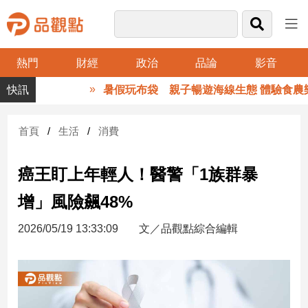
熱門
財經
政治
品論
影音
品
暑假玩布袋 親子暢遊海線生態 體驗食農樂
觀
點
財
首頁
生活
消費
經
癌王盯上年輕人！醫警「1族群暴
台
灣
增」風險飆48%
財
經
2026/05/19 13:33:09
文／品觀點綜合編輯
新
聞
產
經/
股