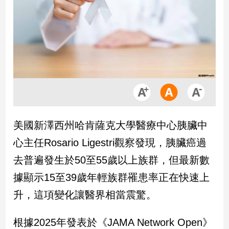
市
房
地
產
品
觀
點
政
美國新澤西州哈肯薩克大學醫療中心胰臟中
治
心主任Rosario Ligestri觀察發現，胰臟癌過
政
去普遍發生於50至55歲以上族群，但最新數
治
據顯示15至39歲年輕族群罹患率正在快速上
焦
點
升，這項變化讓醫界相當震驚。
品
觀
根據2025年發表於《JAMA Network Open》
點