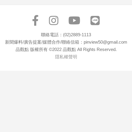
寵
物
Pet
聯絡電話：(02)2889-1113
影
新聞爆料/廣告提案/媒體合作/聯絡信箱：pinview50@gmail.com
音
品觀點 版權所有 ©2022 品觀點 All Rights Reserved.
專
隱私權聲明
區
合
作
媒
體
投
稿