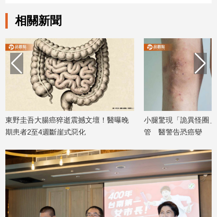
建
相關新聞
築/
室
內
設
計
旅
遊/
美
食
東野圭吾大腸癌猝逝震撼文壇！醫曝晚
小腿驚現「詭異怪圈」！
星
期患者2至4週斷崖式惡化
管 醫警告恐癌變
座/
2026/07/28
2026/07/06
命
理
消
費
健
康/
親