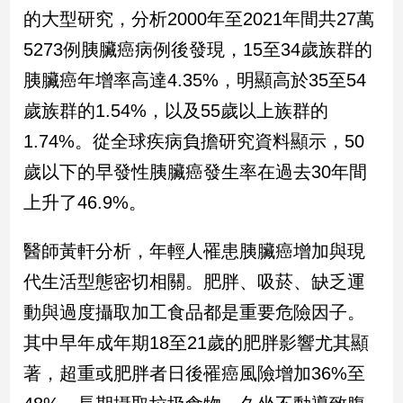
民
的大型研究，分析2000年至2021年間共27萬
調
5273例胰臟癌病例後發現，15至34歲族群的
國
會
胰臟癌年增率高達4.35%，明顯高於35至54
焦
歲族群的1.54%，以及55歲以上族群的
點
1.74%。從全球疾病負擔研究資料顯示，50
歲以下的早發性胰臟癌發生率在過去30年間
觀
上升了46.9%。
點
兩
醫師黃軒分析，年輕人罹患胰臟癌增加與現
岸/
代生活型態密切相關。肥胖、吸菸、缺乏運
國
際
動與過度攝取加工食品都是重要危險因子。
社
其中早年成年期18至21歲的肥胖影響尤其顯
會/
地
著，超重或肥胖者日後罹癌風險增加36%至
方