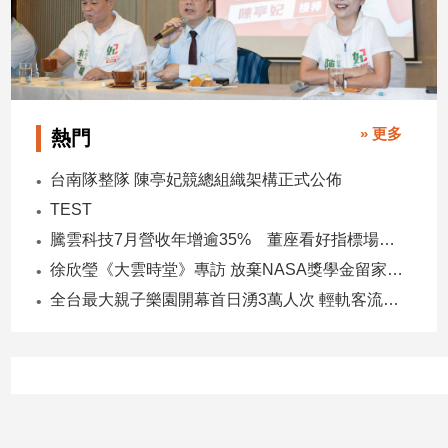
子/
感
情
藝
術
／
» 更多
熱門
文
創
台南隊整隊 陳亭妃競總組織架構正式公佈
／
TEST
電
影
騰雲科技7月營收年增逾35% 董座看好指標場域複製動能
推
徐欣瑩《大雲時堂》專訪 放棄NASA獎學金留家鄉 主張雙AI治縣讓城市更科技更有愛
薦
全台最大親子樂園開幕首日湧3萬人次 輕軌客流增20倍
科
技/
遊
戲
運
動