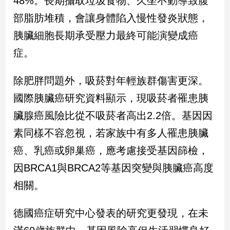
48%。長期攝取垃圾食物、久坐不動導致腹
新
部脂肪堆積，會讓身體陷入慢性發炎狀態，
冠
病
胰臟細胞長期承受壓力最終可能演變成癌
毒
專
症。
區
除肥胖問題外，吸菸對年輕族群傷害更深。
國際胰臟癌研究資料顯示，現吸菸者罹患胰
南
台
臟腺癌風險比從不吸菸者高出2.2倍。基因因
灣
素同樣不容忽視，若家族中有多人罹患胰臟
觀
癌、乳癌或卵巢癌，應考慮接受基因篩檢，
點
因BRCA1與BRCA2等基因突變與胰臟癌高度
南
相關。
台
灣
觀
德國癌症研究中心發表的研究更發現，在未
點