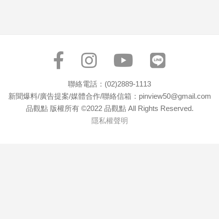
子/
感
情
藝
術
／
文
聯絡電話：(02)2889-1113
創
／
新聞爆料/廣告提案/媒體合作/聯絡信箱：pinview50@gmail.com
電
品觀點 版權所有 ©2022 品觀點 All Rights Reserved.
影
隱私權聲明
推
薦
科
技/
遊
戲
運
動