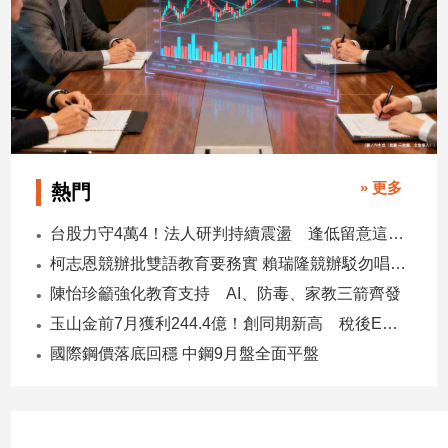
建
築/
室
內
設
計
旅
遊/
» 更多
熱門
美
食
台股力守4萬4！法人研判持續震盪 逢低留意這些族群
星
柯志恩競辦批雙語教育要務實 賴瑞隆競辦駁勿唱衰高雄
座/
陳怡珍籲強化教育支持 AI、防毒、家教三箭齊發
命
理
玉山金前7月獲利244.4億！創同期新高 稅後EPS自結1.51元
消
國際鋼價落底回穩 中鋼9月盤全面平盤
費
健
康/
親