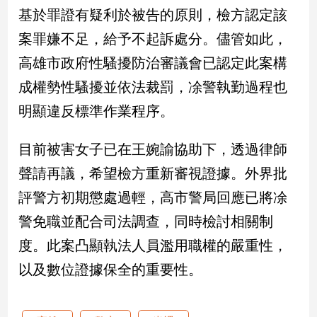
新
基於罪證有疑利於被告的原則，檢方認定該
冠
案罪嫌不足，給予不起訴處分。儘管如此，
病
毒
高雄市政府性騷擾防治審議會已認定此案構
專
區
成權勢性騷擾並依法裁罰，凃警執勤過程也
明顯違反標準作業程序。
南
目前被害女子已在王婉諭協助下，透過律師
台
聲請再議，希望檢方重新審視證據。外界批
灣
觀
評警方初期懲處過輕，高市警局回應已將凃
點
警免職並配合司法調查，同時檢討相關制
南
度。此案凸顯執法人員濫用職權的嚴重性，
台
以及數位證據保全的重要性。
灣
觀
點