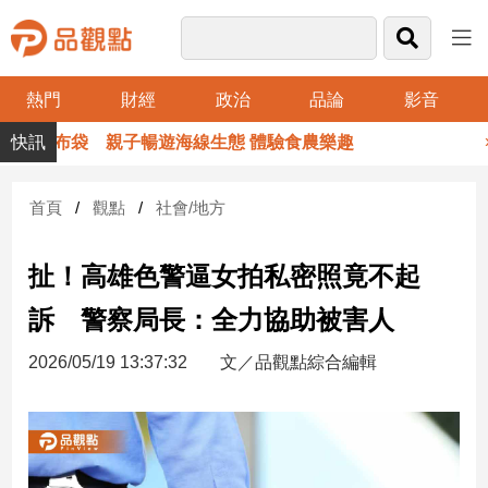
熱門
財經
政治
品論
影音
品
暑假玩布袋 親子暢遊海線生態 體驗食農樂趣
觀
點
財
首頁
觀點
社會/地方
經
扯！高雄色警逼女拍私密照竟不起
台
灣
訴 警察局長：全力協助被害人
財
經
2026/05/19 13:37:32
文／品觀點綜合編輯
新
聞
產
經/
股