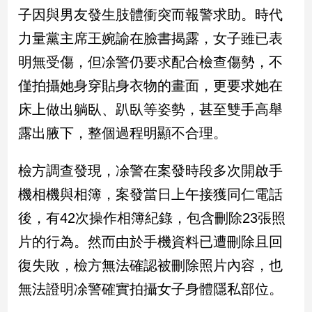
民
子因與男友發生肢體衝突而報警求助。時代
調
力量黨主席王婉諭在臉書揭露，女子雖已表
國
會
明無受傷，但凃警仍要求配合檢查傷勢，不
焦
僅拍攝她身穿貼身衣物的畫面，更要求她在
點
床上做出躺臥、趴臥等姿勢，甚至雙手高舉
露出腋下，整個過程明顯不合理。
觀
點
檢方調查發現，凃警在案發時段多次開啟手
兩
機相機與相簿，案發當日上午接獲同仁電話
岸/
後，有42次操作相簿紀錄，包含刪除23張照
國
際
片的行為。然而由於手機資料已遭刪除且回
社
復失敗，檢方無法確認被刪除照片內容，也
會/
地
無法證明凃警確實拍攝女子身體隱私部位。
方