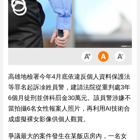
市
房
地
產
品
觀
點
政
高雄地檢署今年4月底依違反個人資料保護法
治
等罪名起訴凃姓員警，建請法院從重判處3年
政
6個月徒刑並併科罰金30萬元。該員警涉嫌不
治
當拍攝6名女性報案人照片，再利用AI技術合
焦
點
成虛擬裸女影像供個人觀賞。
品
觀
爭議最大的案件發生在某飯店房內，一名女
點