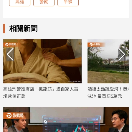
高雄
警察
半裸
娛
樂
相關新聞
娛
樂
星
聞
流
行/
時
尚
高雄刑警護膚店「抓龍筋」遭自家人當
酒後太熱跳愛河！奧地
追
場逮個正著
泳池 最重罰5萬元
星
2026/07/27
2026/07/24
生
活