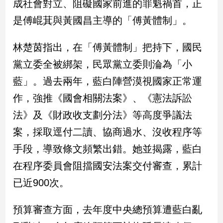
成社會對立、阻礙國家前進的罪魁禍首，正
民
調
是傅崐萁與黃國昌主導的「傅黃體制」。
國
會
林楚茵指出，在「傅黃體制」把持下，國民
焦
黨立委全被綁架，民眾黨立委則淪為「小
點
藍」。過去兩年，藍白陣營漠視國家正常運
作，強推《國會相關法案》、《憲法訴訟
觀
點
法》及《財政收支劃分法》等高度爭議法
案，採取逕付二讀、協商過水、沒收程序等
兩
岸/
手段，導致條文頻繁出錯。她並揭露，藍白
國
在程序委員會阻擋國安法案交付審查，累計
際
已近900次。
社
會/
地
預算審查方面，去年度中央總預算遭藍白亂
方