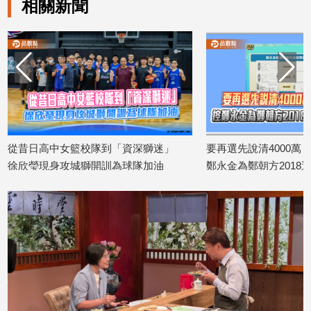
相關新聞
建
築/
室
內
設
計
旅
遊/
美
從昔日高中女籃校隊到「資深獅迷」
要再選先說清4000萬
食
徐欣瑩現身攻城獅開訓為球隊加油
鄭永金為鄭朝方2018
星
2026/08/07
還
座/
2026/08/07
命
理
消
費
健
康/
親