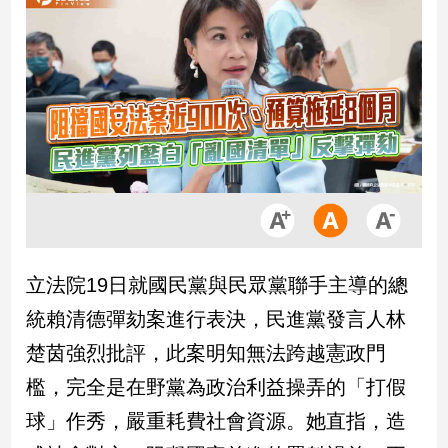
市
房
地
產
品
觀
點
政
治
立法院19日就國民黨與民眾黨聯手主導的總
政
統賴清德彈劾案進行表決，民進黨發言人林
治
焦
楚茵強烈批評，此案明知無法跨越憲政門
點
檻，完全是在野黨為政治利益操弄的「打假
品
觀
球」作秀，嚴重耗費社會資源。她直指，造
點