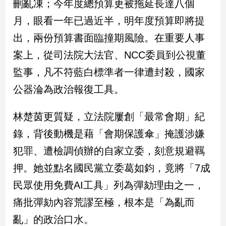
刪亂凍；今年度總預算更被拖延長達八個
新
冠
月，眼看一年已過近半，明年度預算即將提
病
出，兩份預算書面臨撞期風險。在重要人事
毒
專
案上，從司法院大法官、NCC委員到公視董
區
監事，凡不符藍白標準者一律遭封殺，國家
公器淪為政治報復工具。
南
台
林楚茵更質疑，立法院屢創「最常會期」紀
灣
錄，背後動機是藉「會期保護傘」掩護涉嫌
觀
點
犯罪、遭檢調偵辦的自家立委，刻意規避羈
押。她並點名國民黨立委葛如鈞，竟將「7成
南
台
民眾使用免費AI工具」列為彈劾理由之一，
灣
痛批彈劾內容荒謬至極，根本是「為亂而
觀
點
亂」的政治口水。