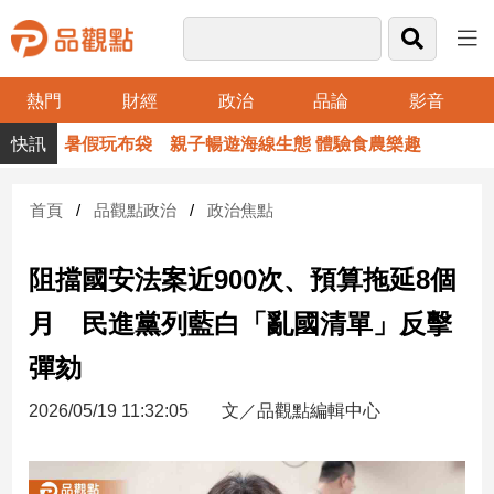
熱門
財經
政治
品論
影音
品
暑假玩布袋 親子暢遊海線生態 體驗食農樂趣
觀
點
財
首頁
品觀點政治
政治焦點
經
阻擋國安法案近900次、預算拖延8個
台
灣
月 民進黨列藍白「亂國清單」反擊
財
經
彈劾
新
聞
2026/05/19 11:32:05
文／品觀點編輯中心
產
經/
股