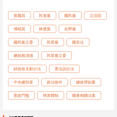
娛
黃國昌
民進黨
國民黨
立法院
樂
傅崐萁
林楚茵
在野黨
娛
樂
國民黨立委
民眾黨
國安法
星
聞
總統賴清德
民眾黨立委
流
行/
時
財政收支劃分法
憲法訴訟法
尚
追
中央總預算
政治操作
總統彈劾案
星
憲政門檻
傅黃體制
國會相關法案
生
活