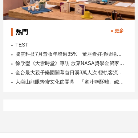
子/
感
情
藝
» 更多
熱門
術
／
TEST
文
創
騰雲科技7月營收年增逾35% 董座看好指標場域複製動能
／
徐欣瑩《大雲時堂》專訪 放棄NASA獎學金留家鄉 主張雙AI治縣讓城市更科技更有愛
電
全台最大親子樂園開幕首日湧3萬人次 輕軌客流增20倍
影
推
大崗山龍眼蜂蜜文化節開幕 「蜜汁鹽酥雞」鹹甜跨界搶話題
薦
科
技/
遊
戲
運
動