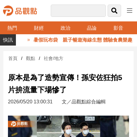
熱門
財經
政治
品論
影音
品
暑假玩布袋 親子暢遊海線生態 體驗食農樂趣
觀
點
財
首頁
觀點
社會/地方
經
原本是為了造勢宣傳！孫安佐狂拍5
台
灣
片拚流量下場慘了
財
經
2026/05/20 13:00:31
文／品觀點綜合編輯
新
聞
產
經/
股