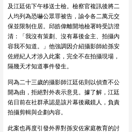
新
及江廷佑下午移送士檢。檢察官複訊後將二
冠
人均列為恐嚇公眾罪被告，諭令各二萬元交
病
毒
保並限制住居。邱皓偉離開地檢署時受訪澄
專
區
清：「我沒有策劃、沒有幕後金主、拍攝內
容我不知道。」他強調因介紹攝影師給孫安
佐經紀人才涉入此案，完全不在拍攝現場，
南
台
隔幾天才知道事件發生。
灣
觀
同為二十三歲的攝影師江廷佑則以偵查不公
點
開為由，拒絕對外表示意見。據了解，江廷
南
佑日前在社群承認是該片幕後藏鏡人，負責
台
拍攝剪輯與企劃內容。
灣
觀
點
此案也再度引發外界對孫安佐家庭教育的討