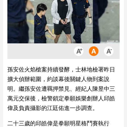
市
房
地
產
品
觀
點
政
孫安佐火焰槍案持續發酵，士林地檢署昨日
治
擴大偵辦範圍，約談幕後關鍵人物到案說
政
明。繼孫安佐遭羈押禁見、經紀人陳昱中三
治
萬元交保後，檢警鎖定拳願娛樂創辦人邱皓
焦
點
偉及負責攝影的江廷佑進一步調查。
品
觀
二十三歲的邱皓偉是拳願明星格鬥賽執行
點