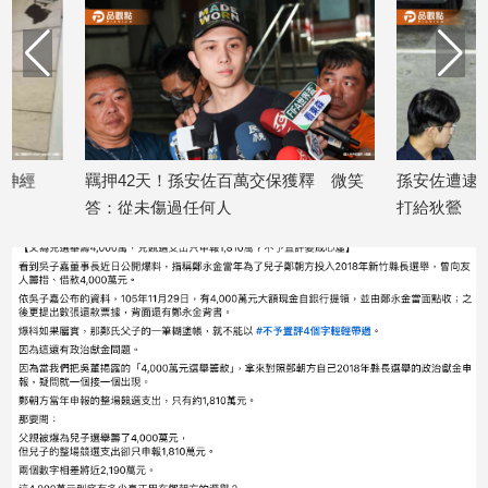
建
築/
室
內
設
計
旅
羈押42天！孫安佐百萬交保獲釋 微笑
孫安佐遭逮捕前動向
遊/
答：從未傷過任何人
打給狄鶯
美
2026/06/30
2026/05/25
食
星
座/
命
理
消
費
健
康/
親