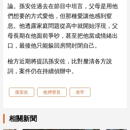
論。孫安佐過去在節目中坦言，父母是用他
娛
們想要的方式愛他，但那種愛讓他感到窒
樂
息。他透露家庭問題從高中就開始浮現，父
母長期在他面前爭吵，甚至把他當成情緒出
娛
樂
口，最後他只能躲回房間封閉自己。
星
聞
檢方近期將提訊孫安佐，比對釐清各方說
流
行/
詞，案件仍在持續偵辦中。
時
尚
追
孫安佐
收押禁見
坐牢
星
相關新聞
生
活