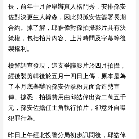
民
長，前年十月曾舉辦真人格鬥秀，安排孫安
調
佐對決更生人韓森，因此與孫安佐簽署長期
國
會
合約。據了解，邱皓偉對孫拍攝影片具有決
焦
策權，包括拍片內容、上片時間及字幕等後
點
製權利。
觀
檢警調查發現，這支爭議影片於四月拍攝，
點
經後製剪輯後於五月十四日上傳，原本是為
兩
了本月底舉辦的孫安佐拳粉見面會造勢宣
岸/
傳。據悉，拍攝費用由邱皓偉出資二萬五千
國
際
元，孫安佐擔任主角執行拍片，卻意外自曝
社
犯罪行為。
會/
地
方
昨日上午經北投警分局初步訊問後，邱皓偉