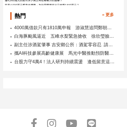
子/
感
» 更多
熱門
情
藝
4000萬借款只有1810萬申報 游淑慧追問鄭朝方：2190萬差額去哪了
術
白海豚颱風逼近 五峰水梨緊急搶收 徐欣瑩臉書急呼「搶救五峰水梨」
／
文
副主任涉酒駕肇事 吉安鄉公所：酒駕零容忍 請辭獲准
創
攜AI科技參展高齡健康展 馬光中醫推動預防醫學迎接長壽新經濟
／
電
台股力守4萬4！法人研判持續震盪 逢低留意這些族群
影
推
薦
科
技/
遊
戲
運
動