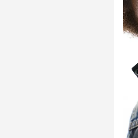
子/
感
情
藝
術
／
文
創
／
電
影
推
薦
科
技/
遊
戲
運
動