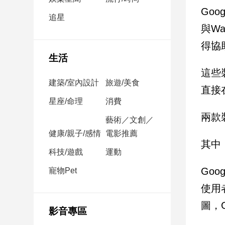
民
Goo
調
追星
與W
國
會
得協
焦
生活
點
這些
建築/室內設計
旅遊/美食
直接在
觀
星座/命理
消費
點
兩款
藝術／文創／
健康/親子/感情
電影推薦
兩
其中
岸/
科技/遊戲
運動
國
際
Go
寵物Pet
社
使用者
會/
圖，
地
影音專區
方