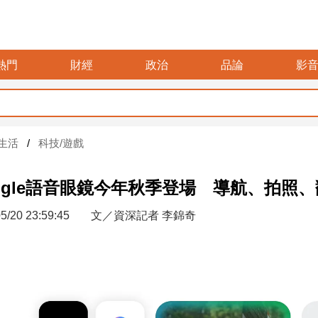
熱門
財經
政治
品論
影
父親節餐飲
生活
科技/遊戲
ogle語音眼鏡今年秋季登場 導航、拍照、翻
5/20 23:59:45
文／資深記者 李錦奇