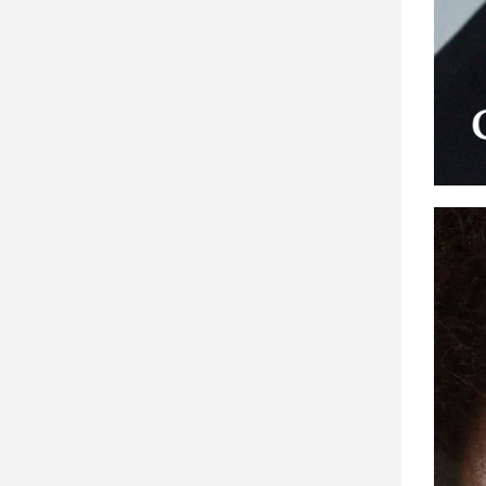
建
築/
室
內
設
計
旅
遊/
美
食
星
座/
命
理
消
費
健
康/
親