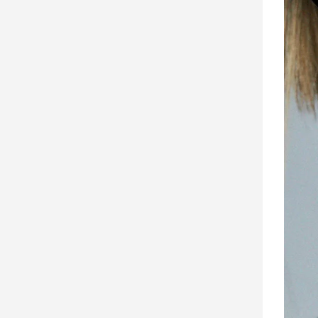
娛
樂
娛
樂
星
聞
流
行/
時
尚
追
星
生
活