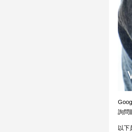
寵
物
Pet
影
音
專
區
合
作
媒
Goo
體
詢問
投
以下
稿