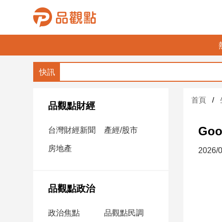
品
觀
點
財
首頁
經
品觀點財經
台
Go
台灣財經新聞
產經/股市
灣
財
房地產
2026/0
經
新
聞
品觀點政治
產
經/
政治焦點
品觀點民調
股