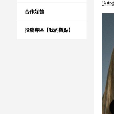
新
這些款
冠
合作媒體
病
毒
專
區
投稿專區【我的觀點】
南
台
灣
觀
點
南
台
灣
觀
點