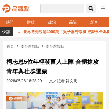
熱門
財經
政治
品論
影音
品
要再選先說清4000萬！吳子嘉秀票據 控鄭永金為鄭朝方
觀
點
財
首頁
南台灣觀點
南台灣觀點
經
柯志恩5位年輕發言人上陣 合體搶攻
台
灣
青年與社群選票
財
經
2026/05/26 16:28:29
文／記者 韓文明
新
聞
產
經/
股