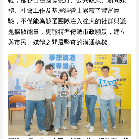
輕，卻各自在國際視野、公共政策、新聞媒
寵
物
體、社會工作及基層經營上累積了豐富經
Pet
驗，不僅能為競選團隊注入強大的社群與議
題擴散能量，更能精準傳遞市政願景，建立
影
與市民、媒體之間最堅實的溝通橋樑。
音
專
區
合
作
媒
體
投
稿