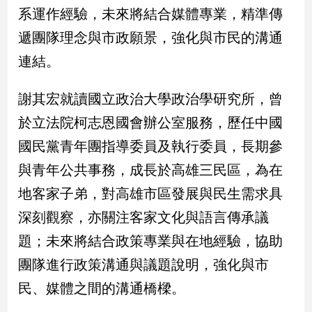
系運作經驗，未來將結合媒體專業，精準傳
建
築/
遞團隊理念與市政願景，強化與市民的溝通
室
連結。
內
設
計
謝其宏就讀國立政治大學政治學研究所，曾
旅
於立法院柯志恩國會辦公室服務，歷任中國
遊/
美
國民黨青年團指導委員及執行委員，長期參
食
與青年公共事務，成長於高雄三民區，為在
星
地客家子弟，對高雄市區發展與民生需求具
座/
命
深刻觀察，亦關注客家文化與語言傳承議
理
題；未來將結合政策專業與在地經驗，協助
消
費
團隊進行政策溝通與議題說明，強化與市
健
民、媒體之間的溝通橋樑。
康/
親