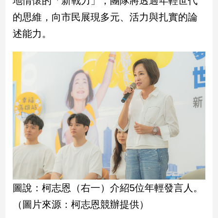
地情懷的「新戰力」，團隊將透過年輕世代
民
的思維，向市民展現多元、活力與扎實的論
調
國
述能力。
會
焦
點
觀
點
兩
岸/
國
際
社
圖說：柯志恩（右一）介紹5位年輕發言人。
會/
地
（圖片來源：柯志恩競辦提供）
方