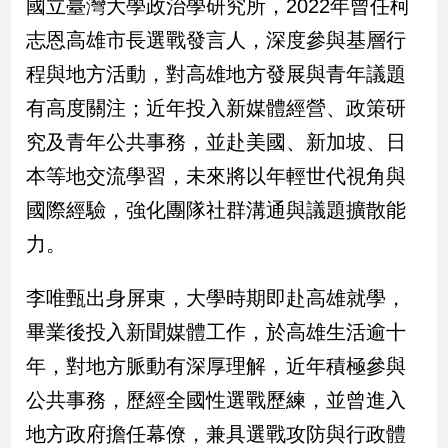
國立臺灣大學政治學研究所，2022年曾任柯
志恩高雄市長選戰發言人，深度參與基層行
娛
程與地方活動，對高雄地方發展與青年議題
樂
有高度關注；近年投入新媒體經營、政策研
娛
究及青年公共事務，並赴美國、新加坡、日
樂
星
本等地交流學習，未來將以年輕世代視角與
聞
國際經驗，強化團隊社群溝通與議題擴散能
流
行/
力。
時
尚
李唯甄出身屏東，大學時期即赴高雄就學，
追
星
畢業後投入新聞媒體工作，於高雄生活逾十
年，對地方脈動有深厚理解，近年積極參與
公共事務，歷經全國性選戰歷練，並曾進入
生
活
地方政府擔任幕僚，兼具選戰攻防與行政體