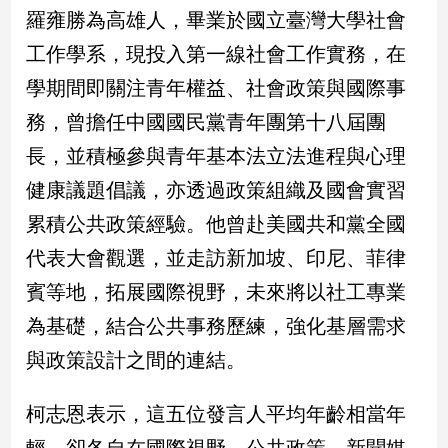
子/
羅雍勝為高雄人，畢業於國立臺灣大學社會
感
工作學系，現投入第一線社會工作實務，在
情
學期間即關注青年權益、社會政策與國際事
藝
術
務，曾擔任中國國民黨青年團第十八屆團
／
文
長，並積極參與青年基本法立法進程與心理
創
健康議題倡議，亦透過政策組織及國會實習
／
電
累積公共政策經驗。他曾赴美國共和黨全國
影
代表大會觀選，並走訪新加坡、印尼、菲律
推
薦
賓等地，拓展國際視野，未來將以社工專業
科
為基礎，結合公共事務歷練，強化基層需求
技/
遊
與政策設計之間的連結。
戲
運
柯志恩表示，這五位發言人平均年齡相當年
動