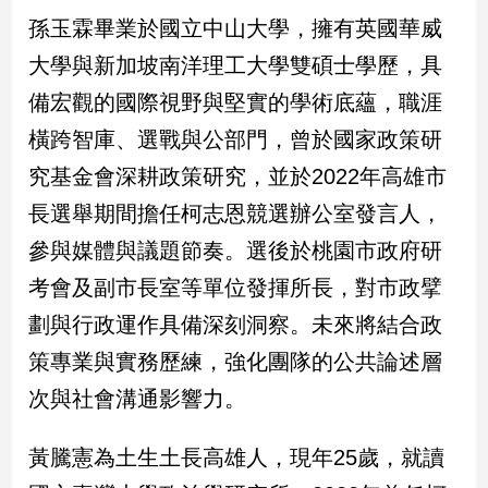
新
孫玉霖畢業於國立中山大學，擁有英國華威
冠
病
大學與新加坡南洋理工大學雙碩士學歷，具
毒
備宏觀的國際視野與堅實的學術底蘊，職涯
專
區
橫跨智庫、選戰與公部門，曾於國家政策研
究基金會深耕政策研究，並於2022年高雄市
南
長選舉期間擔任柯志恩競選辦公室發言人，
台
參與媒體與議題節奏。選後於桃園市政府研
灣
考會及副市長室等單位發揮所長，對市政擘
觀
點
劃與行政運作具備深刻洞察。未來將結合政
策專業與實務歷練，強化團隊的公共論述層
南
台
次與社會溝通影響力。
灣
觀
黃騰憲為土生土長高雄人，現年25歲，就讀
點