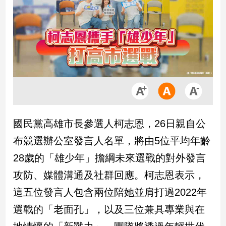
市
房
地
產
品
觀
點
政
國民黨高雄市長參選人柯志恩，26日親自公
治
布競選辦公室發言人名單，將由5位平均年齡
政
28歲的「雄少年」擔綱未來選戰的對外發言
治
攻防、媒體溝通及社群回應。柯志恩表示，
焦
點
這五位發言人包含兩位陪她並肩打過2022年
品
選戰的「老面孔」，以及三位兼具專業與在
觀
點