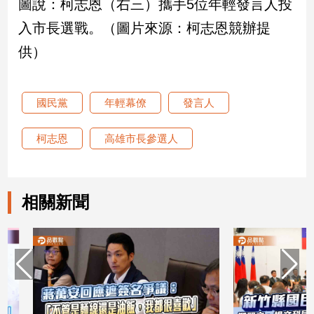
圖說：柯志恩（右三）攜手5位年輕發言人投
專
入市長選戰。（圖片來源：柯志恩競辦提
區
【我
供）
的
觀
國民黨
年輕幕僚
發言人
點】
柯志恩
高雄市長參選人
相關新聞