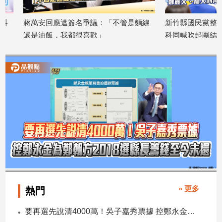
蔣萬安回應遮簽名爭議：「不管是麵線
新竹縣國民黨整隊完成
還是油飯，我都很喜歡」
科同喊吹起團結號角打
2026/08/06
支持徐欣瑩
2026/08/05
» 更多
熱門
要再選先說清4000萬！吳子嘉秀票據 控鄭永金為鄭朝方2018選縣長籌錢至今未還