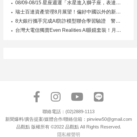
08/09-08/15 星座週運「水星進入獅子座，表達力、自信與創意提升」
瑞士百達資產管理8月展望！偏好中國以外的新興市場 看好這些產業
8大銀行攜手完成AI防詐模型聯合學習驗證 警示帳戶準確度提升2倍
台灣大電信獨賣Even Realities AI眼鏡套裝！月付1399元 專案價3990
聯絡電話：(02)2889-1113
新聞爆料/廣告提案/媒體合作/聯絡信箱：pinview50@gmail.com
品觀點 版權所有 ©2022 品觀點 All Rights Reserved.
隱私權聲明