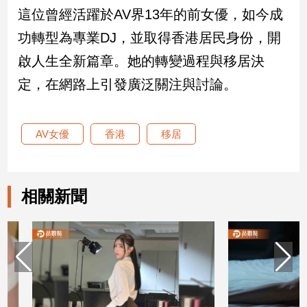
新
這位曾經活躍於AV界13年的前女優，如今成
冠
功轉型為專業DJ，並取得香港居民身份，開
病
毒
啟人生全新篇章。她的轉變過程與移居決
專
區
定，在網路上引發廣泛關注與討論。
南
AV女優
香港
移居
台
灣
觀
相關新聞
點
南
台
灣
觀
點