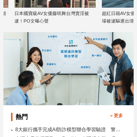
日本國寶級AV女優藤咲舞台灣賣淫被
超紅日籍AV女優來台
娛
逮！PO文曝心聲
場被逮驅逐出境
樂
2026/06/08
2026/06/02
娛
樂
星
聞
流
行/
時
尚
追
星
» 更多
熱門
生
8大銀行攜手完成AI防詐模型聯合學習驗證 警示帳戶準確度提升2倍
活