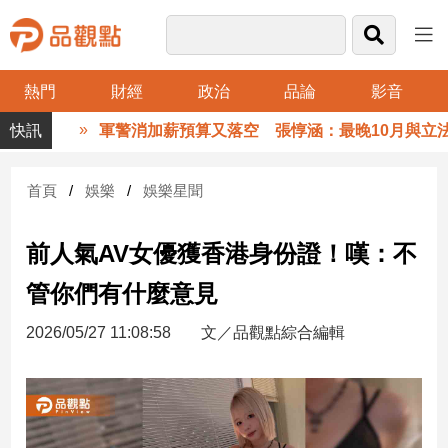
熱門
財經
政治
品論
影音
品
軍警消加薪預算又落空 張惇涵：最晚10月與立法
觀
點
財
首頁
娛樂
娛樂星聞
經
前人氣AV女優獲香港身份證！嘆：不
台
灣
管你們有什麼意見
財
經
2026/05/27 11:08:58
文／品觀點綜合編輯
新
聞
產
經/
股