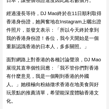
日本，讓整個領證進度因此延宕數個月。
民
調
經過漫長等待，DJ Mao終於在11日順利取得
國
會
香港身份證，她興奮地在Instagram上曬出證
焦
件照片，並發文表示：「所以今天終於拿到
點
我的香港身份證！各位，我今天開始是一個
重新認識香港的日本人，多多關照。」
觀
點
面對網路上對香港的各種討論聲浪，DJ Mao
兩
展現其直率個性回應：「我不管你們對香港
岸/
有什麼意見，我是一個剛到香港的外國
國
際
人。」她積極向粉絲徵求香港在地美食與好
社
玩景點的推薦清單，希望能深度體驗香港文
會/
地
化。
方