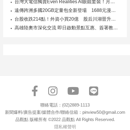
台灣大電信獨賣Even Realities AI眼鏡套裝！月付1399元 專案價3990
建
遠傳跨洲多國20GB定量包全新登場 1688元漫遊逾百國家！
築/
台股收跌214點！外資小買20億 股后川湖晉升萬金股
室
內
高雄陸奧市深化交流 即日啟動景點互惠、簽署教育合作MOU
設
計
旅
遊/
美
食
星
座/
命
理
消
聯絡電話：(02)2889-1113
費
新聞爆料/廣告提案/媒體合作/聯絡信箱：pinview50@gmail.com
健
品觀點 版權所有 ©2022 品觀點 All Rights Reserved.
康/
隱私權聲明
親