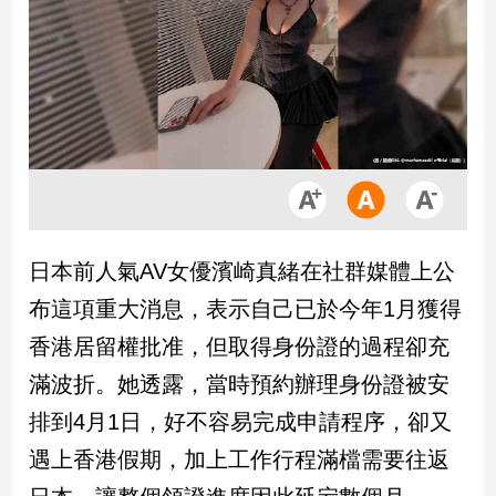
市
房
地
產
品
觀
點
政
日本前人氣AV女優濱崎真緒在社群媒體上公
治
布這項重大消息，表示自己已於今年1月獲得
政
香港居留權批准，但取得身份證的過程卻充
治
滿波折。她透露，當時預約辦理身份證被安
焦
點
排到4月1日，好不容易完成申請程序，卻又
品
遇上香港假期，加上工作行程滿檔需要往返
觀
點