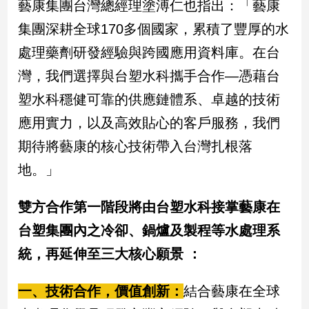
藝康集團台灣總經理塗溥仁也指出：「藝康
集團深耕全球170多個國家，累積了豐厚的水
娛
處理藥劑研發經驗與跨國應用資料庫。在台
樂
灣，我們選擇與台塑水科攜手合作—憑藉台
娛
塑水科穩健可靠的供應鏈體系、卓越的技術
樂
星
應用實力，以及高效貼心的客戶服務，我們
聞
期待將藝康的核心技術帶入台灣扎根落
流
行/
地。」
時
尚
雙方合作第一階段將由台塑水科接掌藝康在
追
星
台塑集團內之冷卻、鍋爐及製程等水處理系
統，再延伸至三大核心願景 ：
生
一、技術合作，價值創新：
結合藝康在全球
活