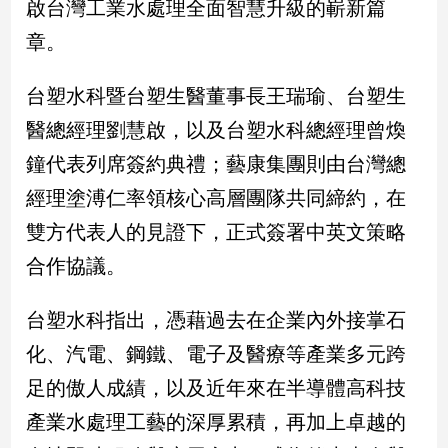
啟台灣工業水處理全面智慧升級的嶄新篇
民
調
章。
國
會
台塑水科暨台塑生醫董事長王瑞瑜、台塑生
焦
點
醫總經理劉慧啟，以及台塑水科總經理曾煥
鐘代表列席簽約典禮；藝康集團則由台灣總
經理塗溥仁率領核心高層團隊共同締約，在
觀
點
雙方代表人的見證下，正式簽署中英文策略
合作協議。
兩
岸/
國
台塑水科指出，憑藉過去在企業內外接掌石
際
化、汽電、鋼鐵、電子及醫療等產業多元跨
社
足的傲人成績，以及近年來在半導體高科技
會/
地
產業水處理工藝的深厚累積，再加上卓越的
方