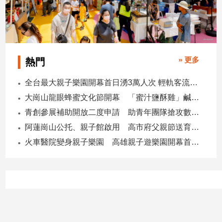
專
區
【我
的
» 更多
觀
熱門
點】
全台最大親子樂園開幕首日湧3萬人次 輕軌客流增20倍
大崗山龍眼蜂蜜文化節開幕 「蜜汁鹽酥雞」鹹甜跨界搶話題
青創參展補助開放二度申請 助青年團隊搶攻數位轉型商機
阿蓮崗山公托、親子館啟用 高市府父親節送育兒暖禮
火車醫院變身親子樂園 高雄親子遊樂園開幕首日爆棚