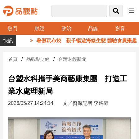
熱門
財經
政治
品論
影音
品
暑假玩布袋 親子暢遊海線生態 體驗食農樂趣
觀
點
財
首頁
品觀點財經
台灣財經新聞
經
台塑水科攜手美商藝康集團 打造工
台
灣
業水處理新局
財
經
2026/05/27 14:24:14
文／資深記者 李錦奇
新
聞
產
經/
股