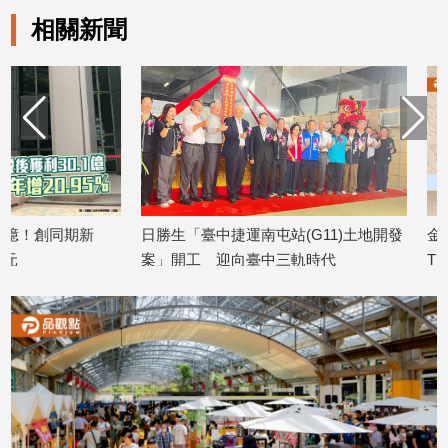
寵
相關新聞
物
Pet
影
音
專
區
日勝生「臺中捷運南屯站(G11)土地開發
金研院、集保、投信
案」開工 迎向臺中三軌時代
TISA金融教育 將辦1
合
2026/08/07
2026/08/07
作
媒
體
投
稿