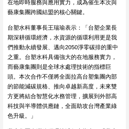
在地即時服務與應用實力，成為催生本次與
新
冠
藝康集團跨國結盟的核心關鍵。
病
毒
台塑水科董事長王瑞瑜表示：「台塑企業長
專
區
期深耕循環經濟，水資源的循環利用更是我
們推動永續發展、邁向2050淨零碳排的重中
南
之重。台塑水科具備強大的在地服務實力，
台
而藝康集團則是全球水處理技術的指標巨
灣
頭。本次合作不僅將全面拉高台塑集團內部
觀
點
的節能減碳規格、推向卓越新高度，未來雙
方更將結合智慧化水務管理，擴展到外部高
南
台
科技與半導體供應鏈，全面助攻台灣產業綠
灣
色升級。」
觀
點