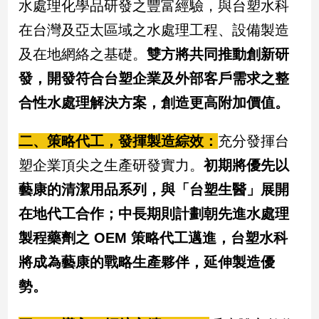
水處理化學品研發之豐富經驗，與台塑水科
建
在台灣及亞太區域之水處理工程、設備製造
築/
室
及在地網絡之基礎。
雙方將共同推動創新研
內
發，開發符合台塑企業及外部客戶需求之整
設
計
合性水處理解決方案，創造更高附加價值。
旅
遊/
二、策略代工，發揮製造綜效：
充分發揮台
美
食
塑企業頂尖之生產研發實力。
初期將優先以
星
藝康的清潔用品系列，與「台塑生醫」展開
座/
在地代工合作；中長期則計劃朝先進水處理
命
理
製程藥劑之 OEM 策略代工邁進，台塑水科
消
將成為藝康的戰略生產夥伴，延伸製造優
費
勢。
健
康/
親