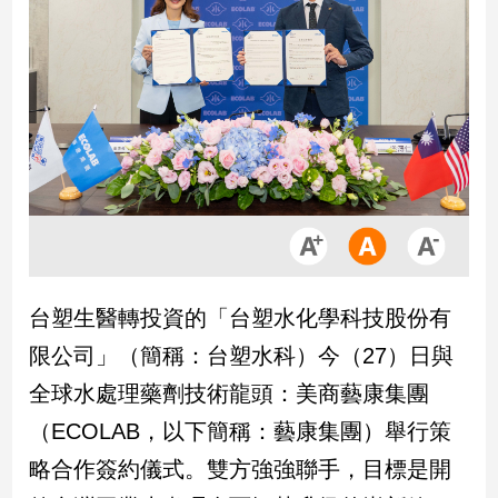
市
房
地
產
品
觀
點
政
治
台塑生醫轉投資的「台塑水化學科技股份有
政
限公司」（簡稱：台塑水科）今（27）日與
治
焦
全球水處理藥劑技術龍頭：美商藝康集團
點
（ECOLAB，以下簡稱：藝康集團）舉行策
品
觀
略合作簽約儀式。雙方強強聯手，目標是開
點