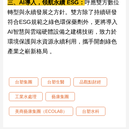
三、AI導入，領航永續 ESG：
呼應雙方數位
子/
感
轉型與永續發展之方針。雙方除了持續研發
情
符合ESG規範之綠色環保藥劑外，更將導入
藝
AI智慧與雲端硬體設備之建構技術，致力於
術
／
環境保護與水資源永續利用，攜手開創綠色
文
創
產業之嶄新格局 。
／
電
影
推
薦
台塑集團
台塑生醫
品觀點財經
科
技/
工業水處理
藝康集團
遊
戲
美商藝康集團（ECOLAB）
台塑水科
運
動