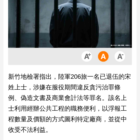
市
房
地
產
品
觀
點
政
新竹地檢署指出，陸軍206旅一名已退伍的宋
治
姓上士，涉嫌在服役期間違反貪污治罪條
政
例、偽造文書及商業會計法等罪名。該名上
治
士利用經辦公共工程的職務便利，以浮報工
焦
點
程數量及價額的方式圖利特定廠商，並從中
品
收受不法利益。
觀
點