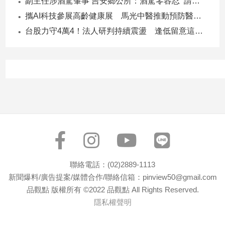
副主任涉酒駕肇事 吉安鄉公所：酒駕零容忍 請辭獲准
建
攜AI科技參展高齡健康展 馬光中醫推動預防醫學迎接長壽新經濟
築/
台股力守4萬4！法人研判持續震盪 逢低留意這些族群
室
內
設
計
旅
遊/
美
食
星
座/
命
理
聯絡電話：(02)2889-1113
消
新聞爆料/廣告提案/媒體合作/聯絡信箱：pinview50@gmail.com
費
品觀點 版權所有 ©2022 品觀點 All Rights Reserved.
隱私權聲明
健
康/
親