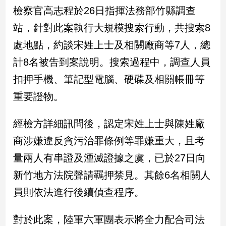
民
檢察官高志程於26日指揮法務部竹縣調查
調
站，針對此案執行大規模搜索行動，共搜索8
國
會
處地點，約談宋姓上士及相關廠商等7人，總
焦
計8名被告到案說明。搜索過程中，調查人員
點
扣押手機、筆記型電腦、硬碟及相關帳冊等
重要證物。
觀
點
經檢方詳細訊問後，認定宋姓上士與陳姓廠
兩
商涉嫌違反貪污治罪條例等罪嫌重大，且考
岸/
量兩人有串證及湮滅證據之虞，已於27日向
國
際
新竹地方法院聲請羈押禁見。其餘6名相關人
社
員則依法進行後續偵查程序。
會/
地
方
對於此案，陸軍六軍團表示將全力配合司法