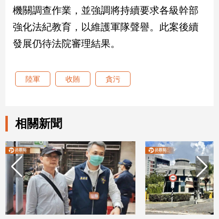
新
機關調查作業，並強調將持續要求各級幹部
冠
強化法紀教育，以維護軍隊聲譽。此案後續
病
毒
發展仍待法院審理結果。
專
區
陸軍
收賄
貪污
南
台
灣
相關新聞
觀
點
南
台
灣
觀
點