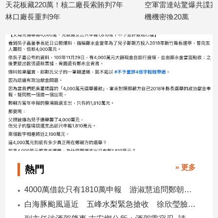
天花板藏220萬！核二廠長索賄判7年
空軍雷達站驚爆共諜案
林口廠長重判9年
機機密換20萬
娛
2026/07/20
2026/07/15
樂
娛
樂
星
聞
流
行/
時
尚
追
星
» 更多
熱門
4000萬借款只有1810萬申報 游淑慧追問鄭朝方：2190萬差額去哪了
生
白海豚颱風逼近 五峰水梨緊急搶收 徐欣瑩臉書急呼「搶救五峰水梨」
活