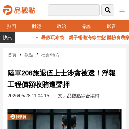
熱門
財經
政治
品論
影音
品
暑假玩布袋 親子暢遊海線生態 體驗食農樂
觀
點
財
首頁
觀點
社會/地方
經
陸軍206旅退伍上士涉貪被逮！浮報
台
灣
工程價額收賄遭聲押
財
經
2026/05/28 11:04:15
文／品觀點綜合編輯
新
聞
產
經/
股