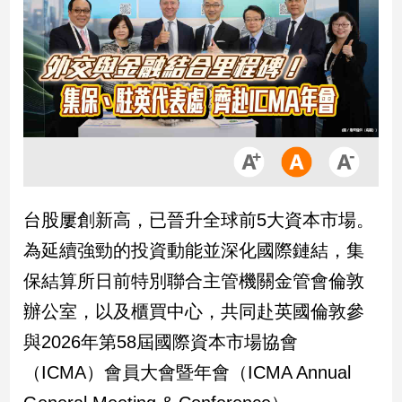
市
房
地
產
品
觀
點
政
台股屢創新高，已晉升全球前5大資本市場。
治
為延續強勁的投資動能並深化國際鏈結，集
政
保結算所日前特別聯合主管機關金管會倫敦
治
辦公室，以及櫃買中心，共同赴英國倫敦參
焦
點
與2026年第58屆國際資本市場協會
品
（ICMA）會員大會暨年會（ICMA Annual
觀
點