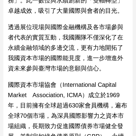
務」。此一數位與永續創新的「雙軸轉型」
卓越成效，吸引了大量國際與會者的目光。
娛
樂
透過展位現場與國際金融機構及各市場參與
者代表的實質互動，我國團隊不僅深化了在
娛
樂
永續金融領域的多邊交流，更有力地開拓了
星
聞
我國資本市場的國際能見度，進一步增進外
流
資未來參與臺灣市場的意願與信心。
行/
時
國際資本市場協會（International Capital
尚
追
Market Association, ICMA）成立於1969
星
年，目前擁有全球超過630家會員機構，遍布
全球70個市場，為深具國際影響力之資本市
生
場組織，長期致力促進國際債券市場健全發
活