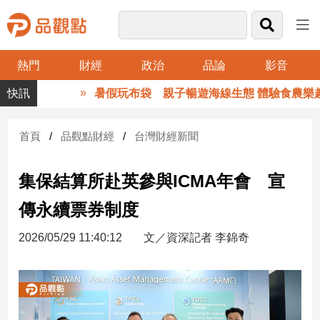
熱門
財經
政治
品論
影音
品
暑假玩布袋 親子暢遊海線生態 體驗食農樂趣
觀
點
財
首頁
品觀點財經
台灣財經新聞
經
集保結算所赴英參與ICMA年會 宣
台
灣
傳永續票券制度
財
經
2026/05/29 11:40:12
文／資深記者 李錦奇
新
聞
產
經/
股