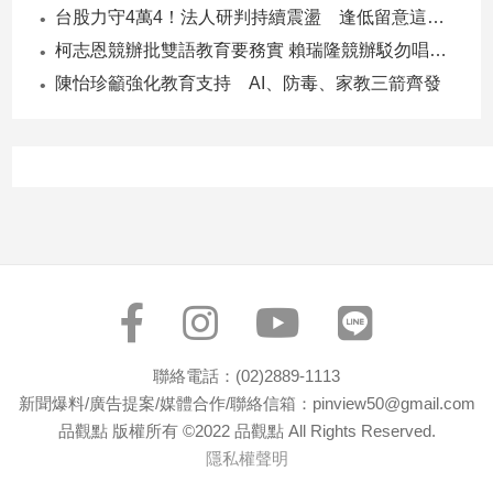
台股力守4萬4！法人研判持續震盪 逢低留意這些族群
專
區
柯志恩競辦批雙語教育要務實 賴瑞隆競辦駁勿唱衰高雄
【我
陳怡珍籲強化教育支持 AI、防毒、家教三箭齊發
的
觀
點】
聯絡電話：(02)2889-1113
新聞爆料/廣告提案/媒體合作/聯絡信箱：pinview50@gmail.com
品觀點 版權所有 ©2022 品觀點 All Rights Reserved.
隱私權聲明