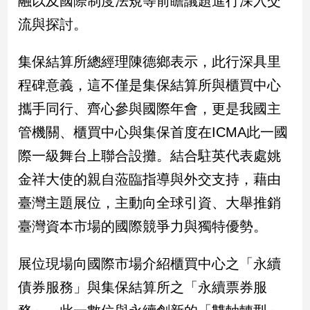
融以及國際制度法規等前瞻議題進行深入交
新
流與探討。
冠
病
毒
集保結算所總經理陳德鄉表示，此行深具里
專
區
程碑意義，這不僅是集保結算所與櫃買中心
攜手同行、齊心參與國際年會，更是我國主
管機關、櫃買中心與集保首度在ICMA此一國
南
台
際一級舞台上聯合設攤。結合駐英代表處姚
灣
金祥大使的親自蒞臨指導與外交支持，藉由
觀
臺灣主題展位，主動向全球引資、大舉推銷
點
臺灣資本市場的國際競爭力與獨特優勢。
南
台
展位現場向國際市場介紹櫃買中心之「永續
灣
觀
債券服務」與集保結算所之「永續票券服
點