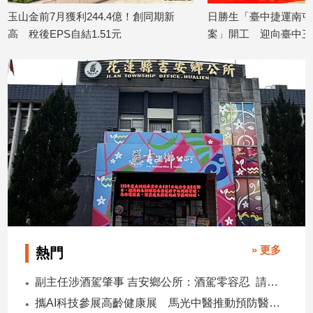
寵
同期新
日勝生「臺中捷運南屯站(G11)土地開發
金研院、集
物
案」開工 迎向臺中三軌時代
TISA金融
Pet
2026/08/07
2026/08/07
影
音
專
區
合
作
媒
體
» 更多
熱門
副主任涉酒駕肇事 吉安鄉公所：酒駕零容忍 請辭獲准
投
攜AI科技參展高齡健康展 馬光中醫推動預防醫學迎接長壽新經濟
稿