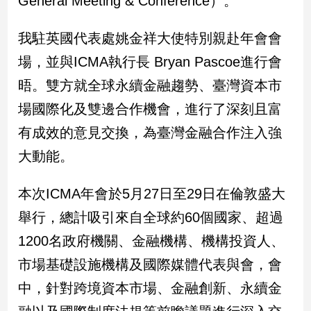
General Meeting & Conference）。
民
調
我駐英國代表處姚金祥大使特別親赴年會會
國
會
場，並與ICMA執行長 Bryan Pascoe進行會
焦
晤。雙方就全球永續金融趨勢、臺灣資本市
點
場國際化及雙邊合作機會，進行了深刻且富
有成效的意見交換，為臺灣金融合作注入強
觀
大動能。
點
兩
本次ICMA年會於5月27日至29日在倫敦盛大
岸/
舉行，總計吸引來自全球約60個國家、超過
國
際
1200名政府機關、金融機構、機構投資人、
社
市場基礎設施機構及國際媒體代表與會，會
會/
地
中，針對跨境資本市場、金融創新、永續金
方