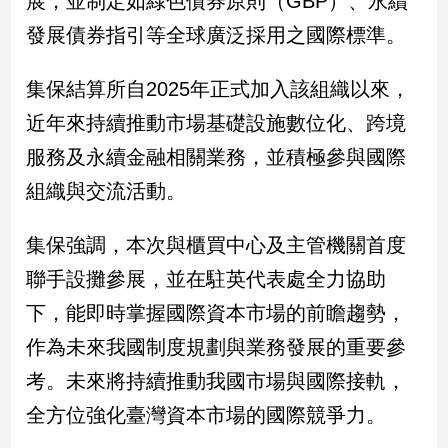
展，並制定如綠色債券原則（GBP）、永續
建
發展債券指引等全球廣泛採用之國際標準。
築/
室
集保結算所自2025年正式加入該組織以來，
內
設
近年來持續推動市場基礎設施數位化、跨境
計
服務及永續金融相關業務，並積極參與國際
旅
遊/
組織與交流活動。
美
食
集保強調，本次與櫃買中心及主管機關首度
星
聯手設攤參展，並在駐英代表處全力協助
座/
命
下，能即時掌握國際資本市場的前瞻趨勢，
理
作為未來我國制度規劃與業務發展的重要參
消
費
考。未來將持續推動我國市場與國際接軌，
健
全方位強化臺灣資本市場的國際競爭力。
康/
親