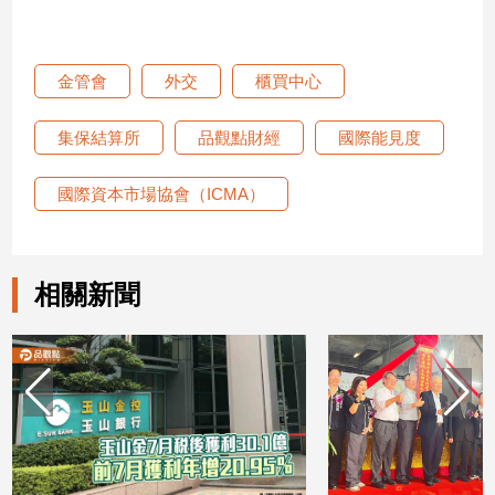
子/
感
情
金管會
外交
櫃買中心
藝
術
集保結算所
品觀點財經
國際能見度
／
文
創
國際資本市場協會（ICMA）
／
電
影
推
相關新聞
薦
科
技/
遊
戲
運
動