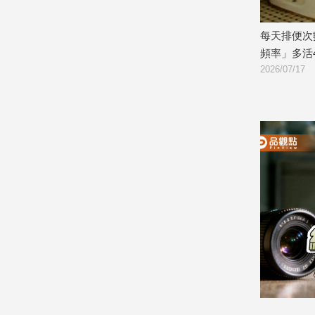
娛
溫暖門口突倒
每天排便次數竟影響壽命！醫揭「黃金
馬桶坐
頻率」多活4.5年
招解決
樂
2026/07/17
2026/07/
娛
樂
星
聞
流
行/
時
尚
追
星
生
活