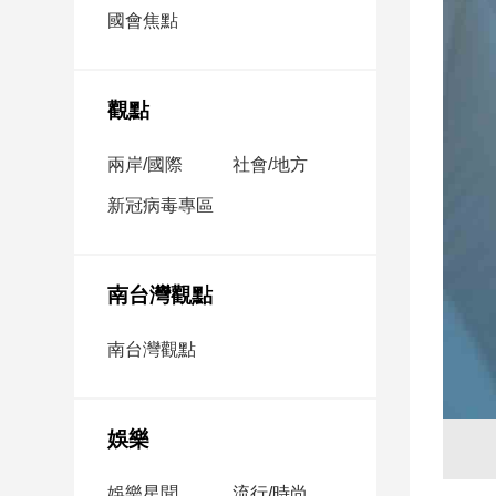
市
國會焦點
房
地
產
觀點
兩岸/國際
社會/地方
品
觀
新冠病毒專區
點
政
治
南台灣觀點
政
南台灣觀點
治
焦
點
娛樂
品
觀
點
娛樂星聞
流行/時尚