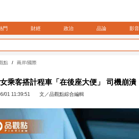
熱門
財經
政治
品論
影
觀點
兩岸/國際
女乘客搭計程車「在後座大便」 司機崩潰
6/01 11:39:51
文／品觀點綜合編輯