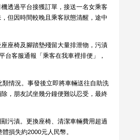
司機透過平台接獲訂單，接送一名女乘客
味，但因時間較晚且乘客狀態清醒，途中
後座座椅及腳踏墊殘留大量排泄物，污漬
向平台客服通報「乘客在我車裡排便」，
遇此類情況。事發後立即將車輛送往自助洗
消除，朋友試坐幾分鐘便難以忍受，最終
明顯污漬。更換座椅、清潔車輛費用超過
體損失約2000元人民幣。