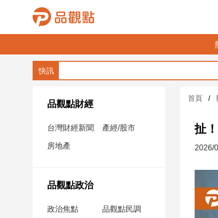
品
觀
點
財
首頁
經
品觀點財經
台
扯！
台灣財經新聞
產經/股市
灣
財
房地產
2026/0
經
新
聞
品觀點政治
產
經/
政治焦點
品觀點民調
股