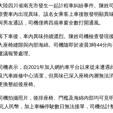
大陸四川省南充市發生一起計程車糾紛事件。陳姓
察覺車內出現異味。該名女乘客上車後散發明顯異
與男友通話，司機僅將四扇車窗全數打開通風。
客下車後，車內異味持續濃烈。陳姓司機檢查發現
入座椅縫隙與內部海綿。司機隨即於凌晨3時44分
建議報警處理。
司機表示，自2021年加入網約車平台以來從未遭
及汽車維修中心清潔，但異味已深入座椅內層無法
更換整組後座椅。
司機拍攝照片，後排座椅、門檻及海綿內部均可見
00元人民幣，加上車輛停駛數日無法接單，司機估計整