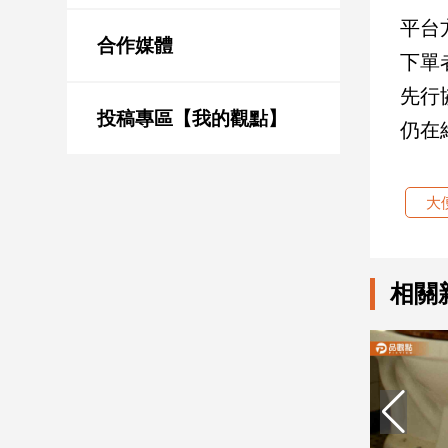
新
平台
冠
合作媒體
病
下單
毒
先行
專
區
投稿專區【我的觀點】
仍在
南
大
台
灣
觀
相關
點
南
台
灣
觀
點