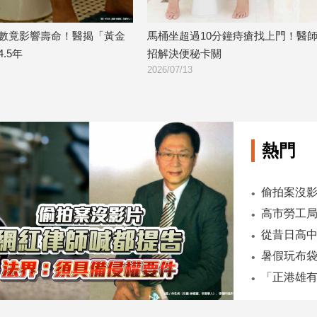
超過10分鐘痔瘡找上門！醫師曝3
每天排便不等於健康！醫曝5大
便秘卡關
不乾淨恐是腸道求救
13
2026/07/06
熱門
偷拍案沒影
暑假玩布袋
「正港雄有