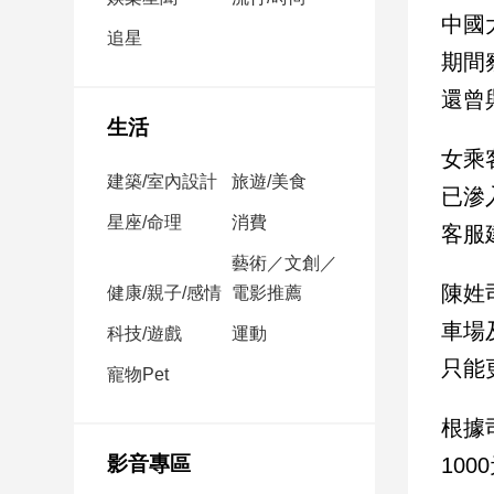
民
中國
調
追星
期間
國
會
還曾
焦
生活
點
女乘
建築/室內設計
旅遊/美食
已滲
觀
星座/命理
消費
客服
點
藝術／文創／
陳姓
健康/親子/感情
電影推薦
兩
岸/
車場
科技/遊戲
運動
國
只能
際
寵物Pet
社
根據
會/
地
影音專區
10
方