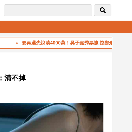
音
要再選先說清4000萬！吳子嘉秀票據 控鄭永金為鄭朝方2
：清不掉