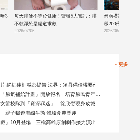
警訊：排
暴雨搭計程車竟要3萬天價！新竹車資飆
農業部稱「搶
漲200倍 崩潰：搶劫還載我一程
謝龍介：只賣
2026/06/26
2026/06/18
» 更多
片 網紅律師喊都提告 法界：須具備侵權要件
高市勞工局「原氣補給計畫」開放報名 培育原民青年就業力與部落創新
從昔日高中女籃校隊到「資深獅迷」 徐欣瑩現身攻城獅開訓為球隊加油
 親子暢遊海線生態 體驗食農樂趣
戲」10月登場 三檔高雄原創劇作接力演出