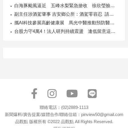
白海豚颱風逼近 五峰水梨緊急搶收 徐欣瑩臉書急呼「搶救五峰水梨」
建
築/
副主任涉酒駕肇事 吉安鄉公所：酒駕零容忍 請辭獲准
室
攜AI科技參展高齡健康展 馬光中醫推動預防醫學迎接長壽新經濟
內
台股力守4萬4！法人研判持續震盪 逢低留意這些族群
設
計
旅
遊/
美
食
星
座/
命
理
消
費
聯絡電話：(02)2889-1113
新聞爆料/廣告提案/媒體合作/聯絡信箱：pinview50@gmail.com
健
康/
品觀點 版權所有 ©2022 品觀點 All Rights Reserved.
親