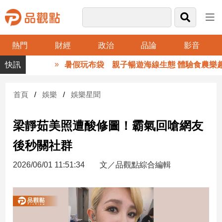
熱門
財經
政治
品論
影音
品
暑假玩布袋 親子暢遊海線生態 體驗食農樂趣
觀
點
財
首頁
娛樂
娛樂星聞
經
梁靜茹美照遭酸修圖！霸氣回嗆網友
台
灣
後秒關社群
財
經
2026/06/01 11:51:34
文／品觀點綜合編輯
新
聞
產
經/
股