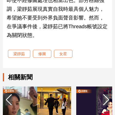
即使不經修圖處理也相當出色。部分粉絲強
新
調，梁靜茹展現真實自我時最具個人魅力，
冠
病
希望她不要受到外界負面聲音影響。然而，
毒
專
在爭議事件後，梁靜茹已將Threads帳號設定
區
為關閉狀態。
南
梁靜茹
修圖
女星
台
灣
觀
點
相關新聞
南
台
灣
觀
點