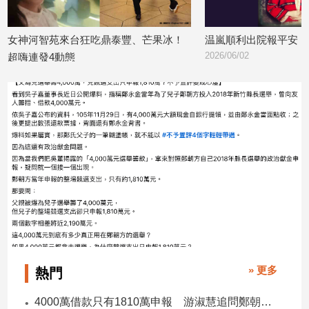
娛
女神河智苑來台狂吃鼎泰豐、芒果冰！
温嵐順利出院報平安 
樂
2026/06/02
超嗨連發4動態
2026/07/02
娛
樂
星
聞
流
行/
時
尚
追
星
» 更多
熱門
生
活
4000萬借款只有1810萬申報 游淑慧追問鄭朝方：2190萬差額去哪了