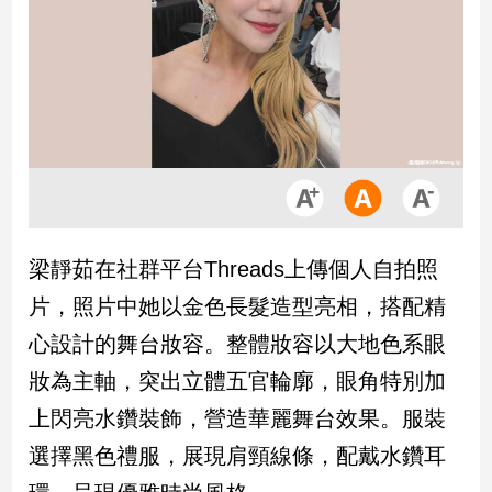
市
房
地
產
品
觀
點
政
梁靜茹在社群平台Threads上傳個人自拍照
治
片，照片中她以金色長髮造型亮相，搭配精
政
心設計的舞台妝容。整體妝容以大地色系眼
治
妝為主軸，突出立體五官輪廓，眼角特別加
焦
點
上閃亮水鑽裝飾，營造華麗舞台效果。服裝
品
選擇黑色禮服，展現肩頸線條，配戴水鑽耳
觀
點