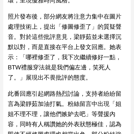
環，呈現優雅時尚風格。
民
調
照片發布後，部分網友將注意力集中在圖片
國
會
處理技術上，提出「修圖修歪了」的質疑聲
焦
音。對於這些批評意見，梁靜茹並未選擇沉
點
默以對，而是直接在平台上發文回應。她表
示：「哪裡修歪了，我下次繼續修好一點，
觀
BTW禮服穿法就是我們偏左邊，笑死人
點
了。」展現出不畏批評的態度。
兩
岸/
此番回應引起網路熱烈討論，支持者紛紛留
國
際
言為梁靜茹加油打氣。粉絲留言中出現「姐
社
姐不理不理，讓他們嫉妒去吧」等聲援內
會/
地
容，同時有人稱讚她的外表狀態極佳，認為
方