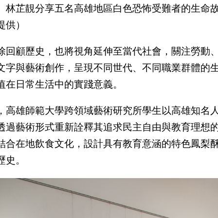
、林芷靚分享五名高雄地區白色恐怖受難者的生命
提供）
除回顧歷史，也將視角延伸至當代社會，關注勞動
文字與藝術創作，呈現不同世代、不同職業群體的
值在日常生活中的實踐意義。
，高雄師範大學跨領域藝術研究所學生以高雄知名
透過藝術形式重新詮釋其追求民主自由與教育理想
結合在地飲食文化，設計具有教育意涵的特色鳳梨
歷史。