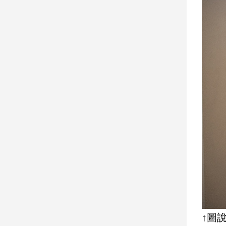
建
築/
室
內
設
計
旅
遊/
美
食
星
座/
命
理
消
費
健
康/
↑圖
親