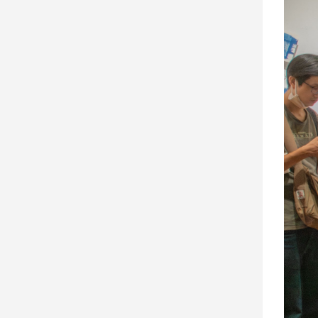
寵
物
Pet
影
音
專
區
合
作
媒
體
投
稿