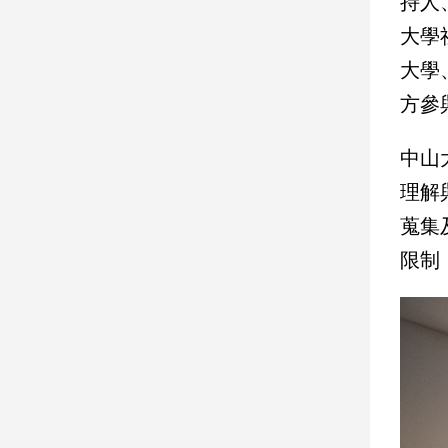
持人
大學
娛
大學
樂
方參
娛
樂
中山
星
聞
理解
流
蒐集
行/
時
限制
尚
追
星
生
活