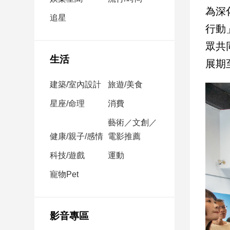
民
為深
調
追星
行動
國
會
眾共
焦
生活
展期
點
建築/室內設計
旅遊/美食
觀
星座/命理
消費
點
藝術／文創／
健康/親子/感情
電影推薦
兩
岸/
科技/遊戲
運動
國
際
寵物Pet
社
會/
地
影音專區
方