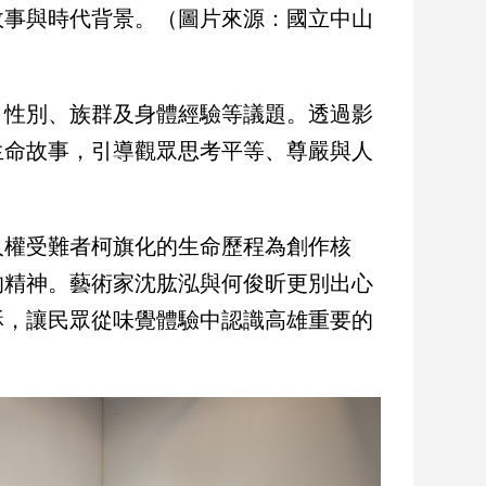
故事與時代背景。（圖片來源：國立中山
、性別、族群及身體經驗等議題。透過影
生命故事，引導觀眾思考平等、尊嚴與人
人權受難者柯旗化的生命歷程為創作核
的精神。藝術家沈肱泓與何俊昕更別出心
酥，讓民眾從味覺體驗中認識高雄重要的