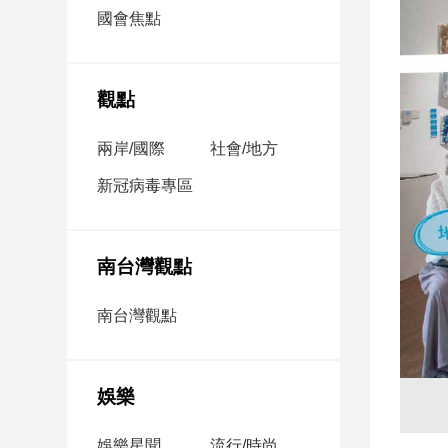
市
國會焦點
房
地
產
觀點
兩岸/國際
社會/地方
品
觀
新冠病毒專區
點
政
治
南台灣觀點
政
南台灣觀點
治
焦
點
娛樂
品
觀
點
娛樂星聞
流行/時尚