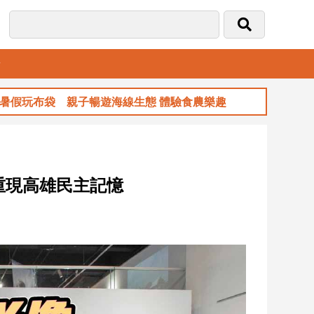
音
子暢遊海線生態 體驗食農樂趣
玉山金前7月獲
重現高雄民主記憶