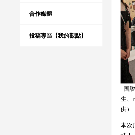
新
冠
合作媒體
病
毒
專
區
投稿專區【我的觀點】
南
台
灣
觀
↑圖
點
生、
南
供）
台
灣
觀
本次
點