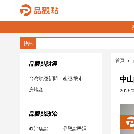
品
觀
點
財
首頁
經
品觀點財經
台
中山
台灣財經新聞
產經/股市
灣
財
房地產
2026/0
經
新
聞
品觀點政治
產
經/
政治焦點
品觀點民調
股