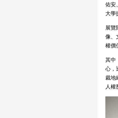
佑安
子/
感
大學
情
藝
展覽
術
／
像、
文
權價
創
／
電
其中
影
推
心，
薦
裁地
科
人權
技/
遊
戲
運
動