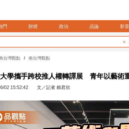
熱門
財經
政治
品論
影
暑假玩布袋 親
南台灣觀點
南台灣觀點
大學攜手跨校推人權轉譯展 青年以藝術
6/02 15:52:42
文／記者 賴君欣