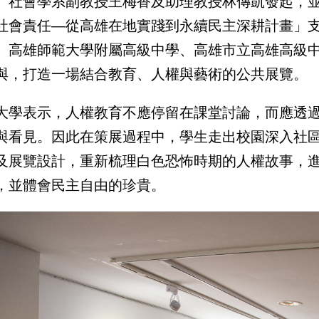
、社會學系副教授王梅香及助理教授林傳凱發起，
社會責任—從高雄在地實踐到永續民主深耕計畫」
、高雄師範大學附屬高級中學、高雄市立高雄高級
與，打造一場結合教育、人權與藝術的公共展覽。
大學表示，人權教育不應停留在課堂討論，而應透
與看見。因此在策展過程中，學生走出校園深入社
及展覽設計，重新梳理白色恐怖時期的人權故事，
，並體會民主自由的珍貴。