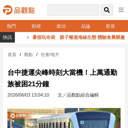
熱門
財經
政治
品論
影音
品
暑假玩布袋 親子暢遊海線生態 體驗食農樂趣
觀
點
財
首頁
觀點
社會/地方
經
台中捷運尖峰時刻大當機！上萬通勤
台
灣
族被困21分鐘
財
經
2026/06/03 13:04:10
文／品觀點綜合編輯
新
聞
產
經/
股