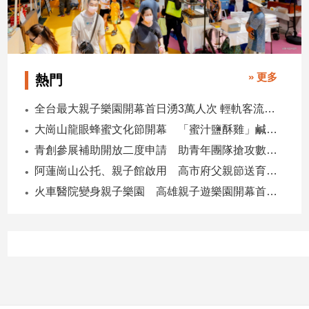
建
築/
室
內
設
» 更多
熱門
計
全台最大親子樂園開幕首日湧3萬人次 輕軌客流增20倍
旅
遊/
大崗山龍眼蜂蜜文化節開幕 「蜜汁鹽酥雞」鹹甜跨界搶話題
美
青創參展補助開放二度申請 助青年團隊搶攻數位轉型商機
食
阿蓮崗山公托、親子館啟用 高市府父親節送育兒暖禮
星
火車醫院變身親子樂園 高雄親子遊樂園開幕首日爆棚
座/
命
理
消
費
健
康/
親