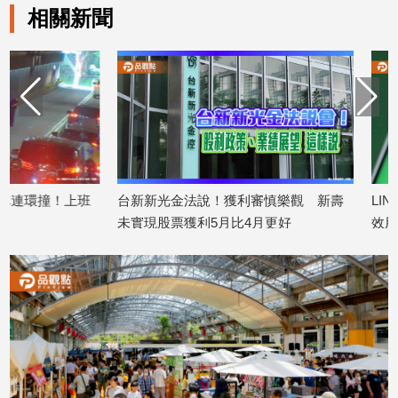
相關新聞
娛
樂
娛
樂
星
聞
流
台新新光金法說！獲利審慎樂觀 新壽
LINE內建瀏覽器
行/
未實現股票獲利5月比4月更好
效用戶崩潰
時
2026/06/03
2026/05/29
尚
追
星
生
活