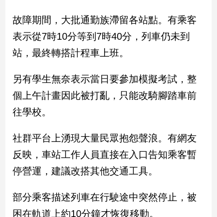
民
調
故障期間，大批通勤族滯留各站點。有乘客
國
表示從7時10分等到7時40分，列車仍未到
會
焦
站，最終轉搭計程車上班。
點
另有學生無奈表示當日要參加模擬考試，整
個上午計畫因此被打亂，只能改騎腳踏車前
觀
點
往學校。
兩
社群平台上湧現大量民眾抱怨聲浪。有網友
岸/
國
反映，車站工作人員直接在入口告知乘客暫
際
停營運，建議改搭其他交通工具。
社
會/
部分乘客描述列車在行駛途中突然停止，被
地
方
困在軌道上約10分鐘才恢復移動。