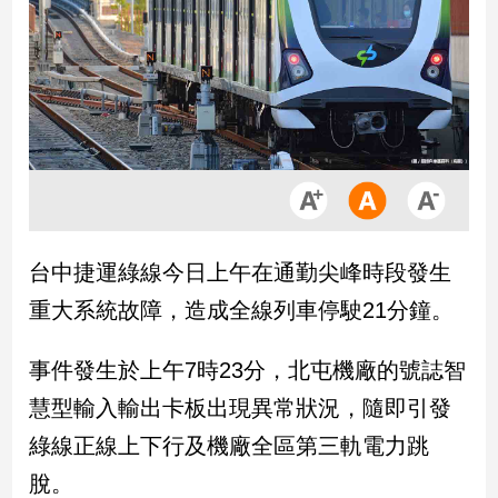
市
房
地
產
品
觀
點
政
台中捷運綠線今日上午在通勤尖峰時段發生
治
重大系統故障，造成全線列車停駛21分鐘。
政
治
事件發生於上午7時23分，北屯機廠的號誌智
焦
慧型輸入輸出卡板出現異常狀況，隨即引發
點
品
綠線正線上下行及機廠全區第三軌電力跳
觀
脫。
點