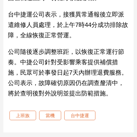
新
冠
台中捷運公司表示，接獲異常通報後立即派
病
毒
遣維修人員處理，於上午7時44分成功排除故
專
障，全線恢復正常營運。
區
公司隨後逐步調整班距，以恢復正常運行節
南
奏。中捷公司針對受影響乘客提供補償措
台
施，民眾可於事發日起7天內辦理退費服務。
灣
公司表示，故障確切原因仍在調查釐清中，
觀
點
將於查明後對外說明並提出防範措施。
南
台
上班族
當機
台中捷運
灣
觀
點