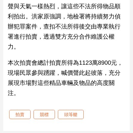
新
聲與天氣一樣熱烈，讓這些不法所得物品順
冠
利拍出。洪家原強調，地檢署將持續努力偵
病
毒
辦犯罪案件，查扣不法所得後交由專業執行
專
區
署進行拍賣，透過雙方充分合作維護公權
力。
南
本次拍賣會總計拍賣所得為1123萬8900元，
台
現場民眾參與踴躍，喊價聲此起彼落，充分
灣
觀
展現市場對這些精品車輛及物品的高度關
點
注。
南
台
灣
拍賣
競標
頭等艙
觀
點