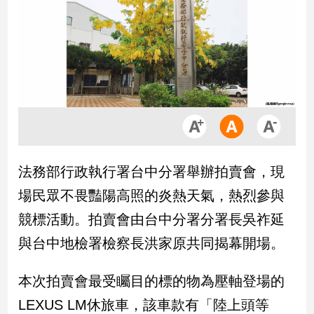
市
房
地
產
品
觀
點
政
法務部行政執行署台中分署舉辦拍賣會，現
治
場民眾不畏豔陽高照的炎熱天氣，熱烈參與
政
競標活動。拍賣會由台中分署分署長吳祚延
治
與台中地檢署檢察長洪家原共同揭幕開場。
焦
點
品
本次拍賣會最受矚目的標的物為壓軸登場的
觀
LEXUS LM休旅車，該車款有「陸上頭等
點