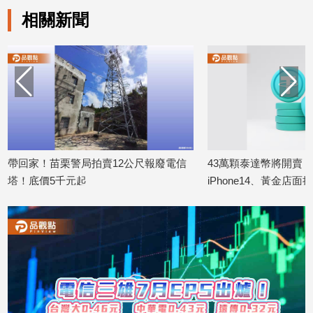
相關新聞
娛
樂
娛
樂
星
聞
流
帶回家！苗栗警局拍賣12公尺報廢電信
43萬顆泰達幣將開賣
行/
時
塔！底價5千元起
iPhone14、黃金店面
尚
2025/11/25
2025/11/06
追
星
生
活