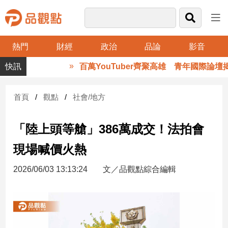
熱門
財經
政治
品論
影音
品
百萬YouTuber齊聚高雄 青年國際論壇
觀
點
財
首頁
觀點
社會/地方
經
「陸上頭等艙」386萬成交！法拍會
台
灣
現場喊價火熱
財
經
2026/06/03 13:13:24
文／品觀點綜合編輯
新
聞
產
經/
股