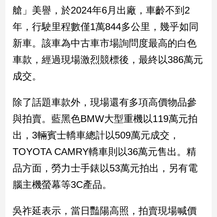
民
艙」美譽，於2024年6月出廠，車齡不到2
調
年，行駛里程數僅1萬844多公里，幾乎如同
國
會
新車。該車為中古車市場詢問度最高的白色
焦
車款，經過現場激烈競標後，最終以386萬元
點
成交。
觀
除了話題車款外，現場還有多項高價物品參
點
與拍賣。藍黑色BMW大型重機以119萬元拍
兩
出，3輛賓士轎車總計以509萬元成交，
岸/
TOYOTA CAMRY轎車則以36萬元售出。精
國
際
品方面，勞力士手錶以53萬元拍出，另有電
社
腦主機螢幕等3C產品。
會/
地
方
吳祚延表示，當日豔陽高照，拍賣現場喊價