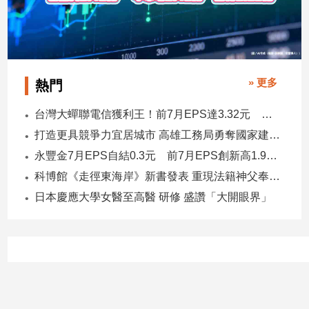
建
築/
室
內
設
» 更多
熱門
計
旅
台灣大蟬聯電信獲利王！前7月EPS達3.32元 中華電3.11、遠傳2.46元
遊/
打造更具競爭力宜居城市 高雄工務局勇奪國家建築界9大獎
美
永豐金7月EPS自結0.3元 前7月EPS創新高1.96元！
食
科博館《走徑東海岸》新書發表 重現法籍神父奉獻足跡與歷史日記
星
座/
日本慶應大學女醫至高醫 研修 盛讚「大開眼界」
命
理
消
費
健
康/
親