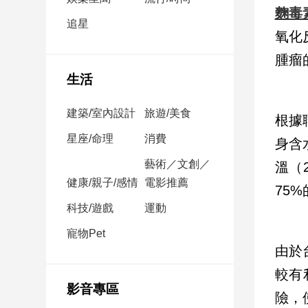
民
麴毒
調
追星
氧化
國
腫瘤
會
焦
生活
點
建築/室內設計
旅遊/美食
根據
觀
星座/命理
消費
身含
點
藝術／文創／
溫（
健康/親子/感情
電影推薦
兩
75
岸/
科技/遊戲
運動
國
際
寵物Pet
由於
社
會/
較有
地
影音專區
方
險，