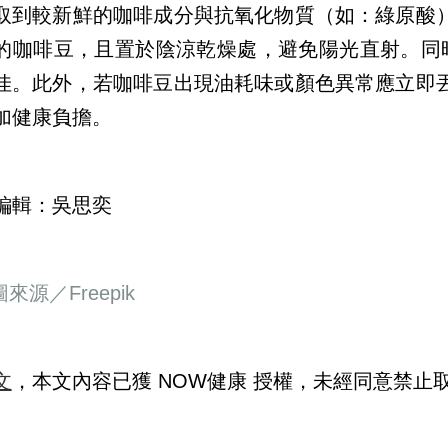
取到較新鮮的咖啡成分與抗氧化物質（如：綠原酸
的咖啡豆，且置於陰涼乾燥處，避免陽光直射。同
佳。此外，若咖啡豆出現油耗味或顏色異常應立即
加健康負擔。
編輯：吳思奕
圖來源／Freepik
文
，本文內容已獲 NOW健康 授權，未經同意禁止