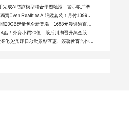
8大銀行攜手完成AI防詐模型聯合學習驗證 警示帳戶準確度提升2倍
台灣大電信獨賣Even Realities AI眼鏡套裝！月付1399元 專案價3990
遠傳跨洲多國20GB定量包全新登場 1688元漫遊逾百國家！
14點！外資小買20億 股后川湖晉升萬金股
高雄陸奧市深化交流 即日啟動景點互惠、簽署教育合作MOU