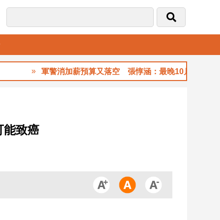
音
軍警消加薪預算又落空 張惇涵：最晚10月與立法院溝通
可能致癌