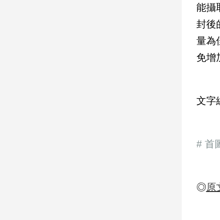
能攝
建
封後
築/
室
量為
內
設
免增
計
旅
遊/
文字
美
食
星
座/
# 首
命
理
消
費
◎
原
健
康/
親