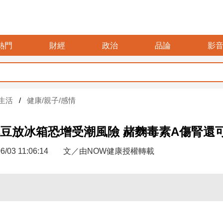
熱門
財經
政治
品論
影
生活
健康/親子/感情
豆放冰箱恐增受潮風險 赭麴毒素A傷腎還
6/03 11:06:14
文／由NOW健康授權轉載