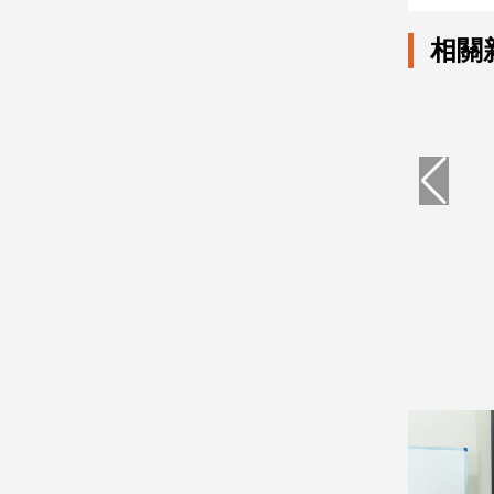
子/
感
相關
情
藝
術
／
文
創
／
電
影
推
薦
科
技/
遊
戲
運
動