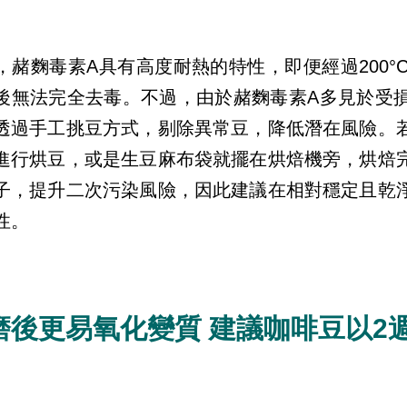
，赭麴毒素A具有高度耐熱的特性，即便經過200
後無法完全去毒。不過，由於赭麴毒素A多見於受
透過手工挑豆方式，剔除異常豆，降低潛在風險。
進行烘豆，或是生豆麻布袋就擺在烘焙機旁，烘焙
子，提升二次污染風險，因此建議在相對穩定且乾
性。
磨後更易氧化變質 建議咖啡豆以2