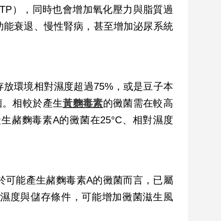
TP），同時也會增加氧化壓力與脂質過
功能衰退、慢性腎病，甚至增加泌尿系統
存放環境相對濕度超過75%，或是豆子本
菌。相較於產生
黃麴毒素
的黴菌需在較高
產生赭麴毒素A的黴菌在25°C、相對濕度
對於可能產生赭麴毒素A的黴菌而言，已屬
濕度與儲存條件，可能增加黴菌滋生風