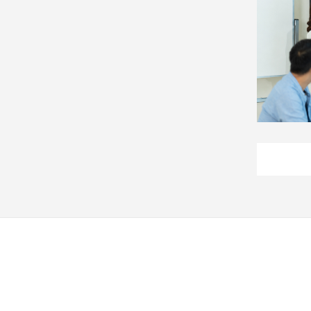
寵
物
Pet
影
音
專
區
合
作
媒
體
投
稿