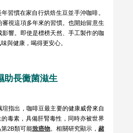
長年習慣在家自行烘焙生豆並手沖咖啡。
始審視這項多年來的習慣。也開始留意生
成影響。即使是標榜天然、手工製作的咖
風味與健康，喝得更安心。
濕助長黴菌滋生
珮瑄指出，咖啡豆最主要的健康威脅來自
黴菌產生的毒素，具備肝腎毒性，同時亦被世界
第2B類可能
致癌物
。相關研究顯示，
赭