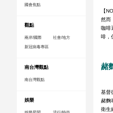
市
國會焦點
房
【N
地
然而
產
觀點
咖啡
啡，
兩岸/國際
社會/地方
品
觀
新冠病毒專區
點
政
赭
治
南台灣觀點
政
南台灣觀點
治
焦
基督
點
娛樂
赭麴
品
觀
衛生
點
娛樂星聞
流行/時尚