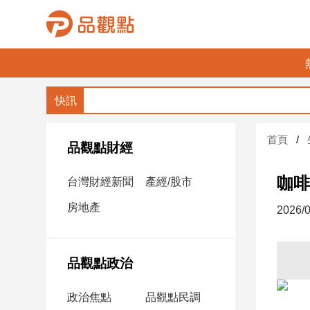
品
觀
點
財
首頁
經
品觀點財經
台
咖啡
台灣財經新聞
產經/股市
灣
財
房地產
2026/0
經
新
聞
品觀點政治
產
經/
政治焦點
品觀點民調
股