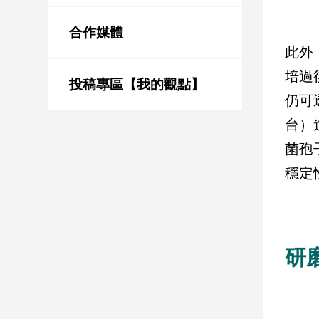
新
冠
合作媒體
病
此外
毒
專
培過
區
投稿專區【我的觀點】
仍可
台）
南
菌孢
台
穩定
灣
觀
點
南
研
台
灣
觀
點