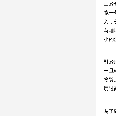
由於
能一
娛
樂
入，
為咖
娛
樂
小的
星
聞
流
行/
對於
時
一旦
尚
物質
追
星
度過
生
為了
活