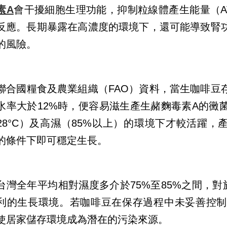
素A
會干擾細胞生理功能，抑制粒線體產生能量（A
反應。長期暴露在高濃度的環境下，還可能導致腎
的風險。
聯合國糧食及農業組織（FAO）資料，當生咖啡豆
水率大於12%時，便容易滋生產生赭麴毒素A的黴
28°C）及高濕（85%以上）的環境下才較活躍，
%的條件下即可穩定生長。
台灣全年平均相對濕度多介於75%至85%之間，
利的生長環境。若咖啡豆在保存過程中未妥善控制
使居家儲存環境成為潛在的污染來源。