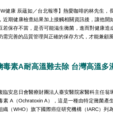
OW健康 辰蘊如／台北報導】熱愛咖啡的林先生，
，近期健康檢查結果加上接觸相關資訊後，讓他開
豆若保存不當，是否可能滋生黴菌，進而對健康造
仍需完善的品質管理與正確的保存方式，才能兼顧
麴毒素A耐高溫難去除 台灣高溫多
復臨安息日會醫療財團法人臺安醫院家醫科主任翁
毒素 A（Ochratoxin A），這是一種由特定
組織（WHO）旗下國際癌症研究機構（IARC）列為