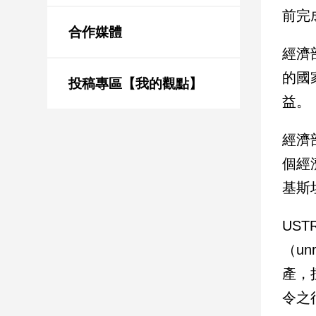
新
前完
冠
合作媒體
病
經濟
毒
專
的國
區
投稿專區【我的觀點】
益。
南
經濟
台
個經
灣
基斯
觀
點
US
南
（u
台
灣
產，
觀
令之
點