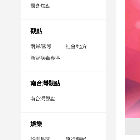
市
國會焦點
房
地
產
觀點
兩岸/國際
社會/地方
品
觀
新冠病毒專區
點
政
治
南台灣觀點
政
南台灣觀點
治
焦
點
娛樂
品
觀
點
娛樂星聞
流行/時尚