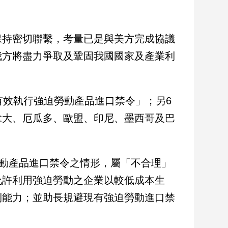
保持密切聯繫，考量已是與美方完成協議
我方將盡力爭取及鞏固我國國家及產業利
有效執行強迫勞動產品進口禁令」；另6
拿大、厄瓜多、歐盟、印尼、墨西哥及巴
勞動產品進口禁令之情形，屬「不合理」
標；允許利用強迫勞動之企業以較低成本生
利能力；並助長規避現有強迫勞動進口禁