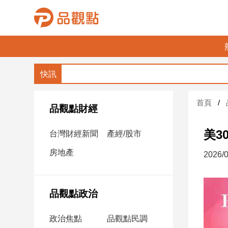
品
觀
點
財
首頁
經
品觀點財經
台
美3
台灣財經新聞
產經/股市
灣
財
房地產
2026/0
經
新
聞
品觀點政治
產
經/
政治焦點
品觀點民調
股