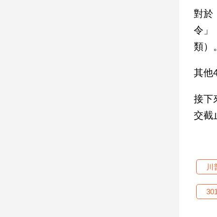
對於
娛
令」
樂
類）
娛
樂
其他
星
聞
接下
流
交截
行/
時
尚
追
星
川
30
生
活