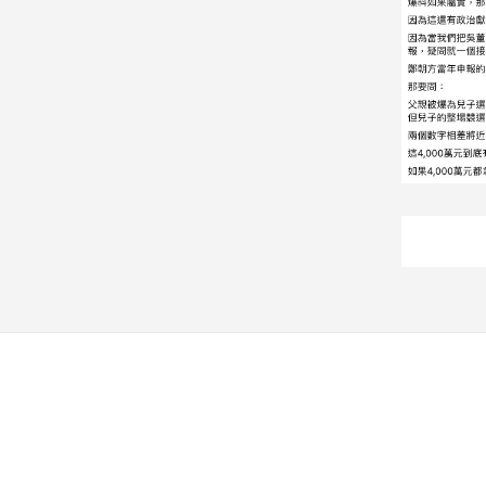
子/
感
情
藝
術
／
文
創
／
電
影
推
薦
科
技/
遊
戲
運
動