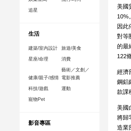
民
美國
調
追星
10
國
會
因此
焦
生活
對等
點
的最
建築/室內設計
旅遊/美食
12
觀
星座/命理
消費
點
藝術／文創／
經濟
健康/親子/感情
電影推薦
兩
鋼鋁
岸/
科技/遊戲
運動
款課
國
際
寵物Pet
美國
社
會/
將歸
地
影音專區
方
造業