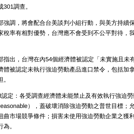
成301調查。
部強調，將會配合台美談判小組行動，與美方持續
家稅率有相對優勢，台灣應不會受到不公平對待，
部指出，台灣在內54個經濟體被認定「未實施且未
濟體被認定未執行強迫勞動產品進口禁令，包括加
坦。
TR認定：各受調查經濟體未能禁止及有效執行強迫
nreasonable），蓋破壞消除強迫勞動之普世目
扭曲市場競爭條件；損害未使用強迫勞動企業之獲
行為。