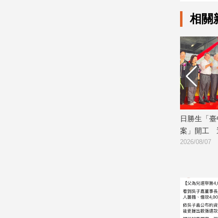
建
相關
築/
室
內
設
計
旅
遊/
美
食
震盪 逢
玉山金前7月獲利244.4億！創同期新
日勝生「臺
星
高 稅後EPS自結1.51元
案」開工 
座/
2026/08/07
2026/08/07
命
理
消
費
健
康/
親