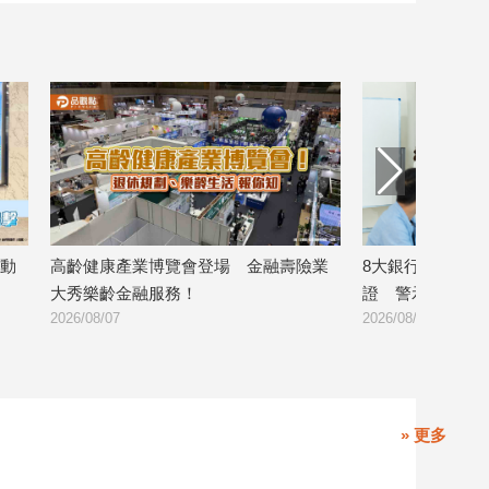
動
高齡健康產業博覽會登場 金融壽險業
8大銀行攜手完成
大秀樂齡金融服務！
證 警示帳戶準確
2026/08/07
2026/08/06
» 更多