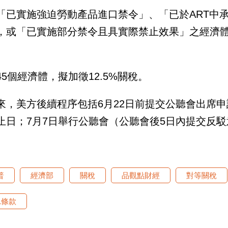
「已實施強迫勞動產品進口禁令」、「已於ART中
，或「已實施部分禁令且具實際禁止效果」之經濟體
。
45個經濟體，擬加徵12.5%關稅。
來，美方後續程序包括6月22日前提交公聽會出席申
止日；7月7日舉行公聽會（公聽會後5日內提交反
普
經濟部
關稅
品觀點財經
對等關稅
1條款