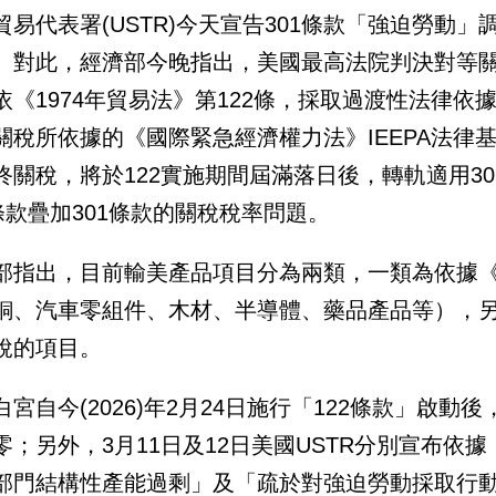
貿易代表署(USTR)今天宣告301條款「強迫勞動
%。對此，經濟部今晚指出，美國最高法院判決對等
依《1974年貿易法》第122條，採取過渡性法律依據
關稅所依據的《國際緊急經濟權力法》IEEPA法律
終關稅，將於122實施期間屆滿落日後，轉軌適用3
2條款疊加301條款的關稅稅率問題。
部指出，目前輸美產品項目分為兩類，一類為依據《1
銅、汽車零組件、木材、半導體、藥品產品等），另外
稅的項目。
白宮自今(2026)年2月24日施行「122條款」啟動
零；另外，3月11日及12日美國USTR分別宣布依據
部門結構性產能過剩」及「疏於對強迫勞動採取行動