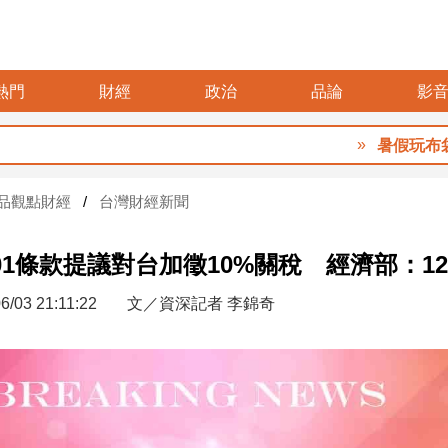
熱門
財經
政治
品論
影
暑假玩布袋 親
品觀點財經
台灣財經新聞
01條款提議對台加徵10%關稅 經濟部：1
6/03 21:11:22
文／資深記者 李錦奇