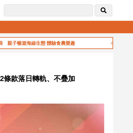
音
子暢遊海線生態 體驗食農樂趣
玉山金前7月獲
22條款落日轉軌、不疊加