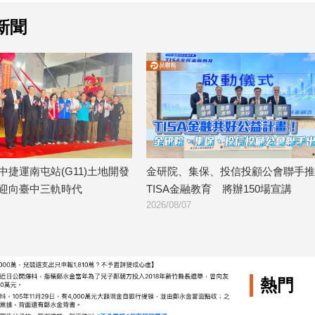
新聞
中捷運南屯站(G11)土地開發
金研院、集保、投信投顧公會聯手推
迎向臺中三軌時代
TISA金融教育 將辦150場宣講
2026/08/07
熱門