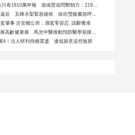
4000萬借款只有1810萬申報 游淑慧追問鄭朝方：2190萬差額去哪了
白海豚颱風逼近 五峰水梨緊急搶收 徐欣瑩臉書急呼「搶救五峰水梨」
駕肇事 吉安鄉公所：酒駕零容忍 請辭獲准
攜AI科技參展高齡健康展 馬光中醫推動預防醫學迎接長壽新經濟
萬4！法人研判持續震盪 逢低留意這些族群