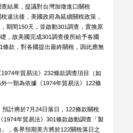
」調查結果，提議對台灣加徵進口關稅
關稅違法後，美國政府為延續關稅政策，
，期間150天，並啟動301調查，置換原
基礎，故美國完成301調查後所給予各國
01條款，對各國提出最終關稅，因此應無
974年貿易法》232條款調查項目（如
一類為依據《1974年貿易法》122條
後，預計將於7月24日落日，122條款關稅
《1974年貿易法》301條款啟動調查「製
」，各界預期美方將於122關稅落日之