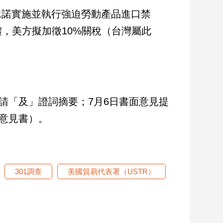
承諾實施並執行強迫勞動產品進口禁
，美方擬加徵10%關稅（台灣屬此
請「及」證詞摘要；7月6日書面意見提
駁意見書）。
301調查
美國貿易代表署（USTR）