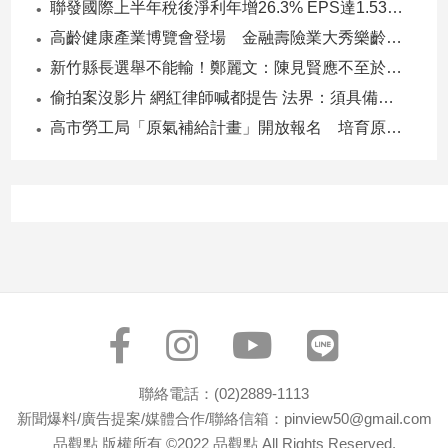
聯發國際上半年稅後淨利年增26.3% EPS達1.53元 下半年茶飲與餐食齊發 營運可望逐季上升
高齡健康產業博覽會登場 金融壽險業大秀樂齡金融服務！
新竹縣長選舉不能輸！鄭麗文：陳見賢應不至於親痛仇快
偷拍案沒影片 網紅律師喊都提告 法界：須具備侵權要件
高市勞工局「原氣補給計畫」開放報名 培育原民青年就業力與部落創新
聯絡電話：(02)2889-1113
新聞爆料/廣告提案/媒體合作/聯絡信箱：pinview50@gmail.com
品觀點 版權所有 ©2022 品觀點 All Rights Reserved.