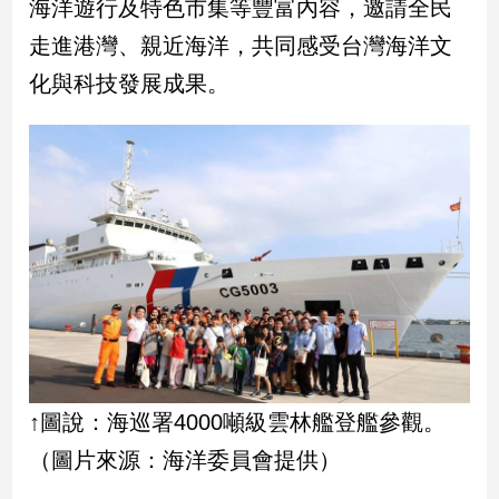
海洋遊行及特色市集等豐富內容，邀請全民
民
調
走進港灣、親近海洋，共同感受台灣海洋文
國
化與科技發展成果。
會
焦
點
觀
點
兩
岸/
國
際
社
↑圖說：海巡署4000噸級雲林艦登艦參觀。
會/
地
（圖片來源：海洋委員會提供）
方