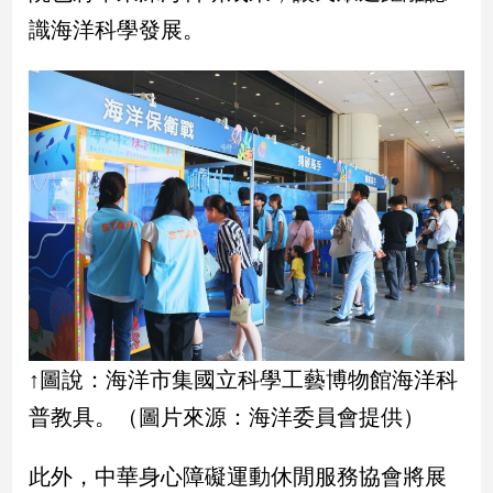
寵
識海洋科學發展。
物
Pet
影
音
專
區
合
作
媒
↑圖說：海洋市集國立科學工藝博物館海洋科
體
普教具。（圖片來源：海洋委員會提供）
投
此外，中華身心障礙運動休閒服務協會將展
稿