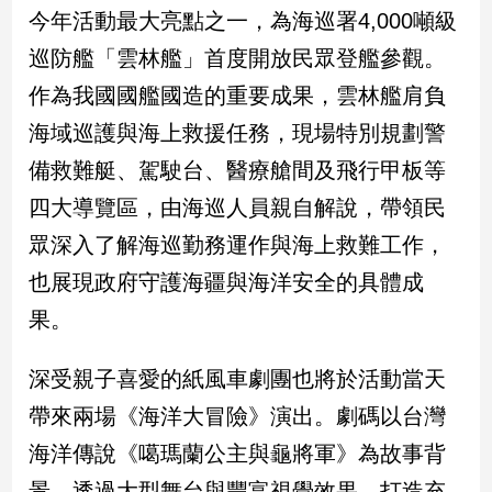
新
今年活動最大亮點之一，為海巡署4,000噸級
冠
巡防艦「雲林艦」首度開放民眾登艦參觀。
病
毒
作為我國國艦國造的重要成果，雲林艦肩負
專
區
海域巡護與海上救援任務，現場特別規劃警
備救難艇、駕駛台、醫療艙間及飛行甲板等
四大導覽區，由海巡人員親自解說，帶領民
南
台
眾深入了解海巡勤務運作與海上救難工作，
灣
也展現政府守護海疆與海洋安全的具體成
觀
果。
點
南
深受親子喜愛的紙風車劇團也將於活動當天
台
帶來兩場《海洋大冒險》演出。劇碼以台灣
灣
觀
海洋傳說《噶瑪蘭公主與龜將軍》為故事背
點
景，透過大型舞台與豐富視覺效果，打造充