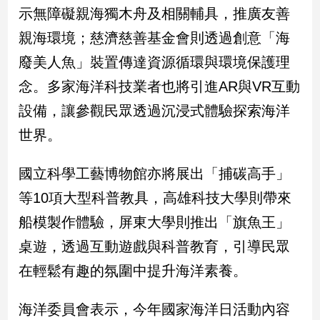
示無障礙親海獨木舟及相關輔具，推廣友善
專
區
親海環境；慈濟慈善基金會則透過創意「海
【我
廢美人魚」裝置傳達資源循環與環境保護理
的
念。多家海洋科技業者也將引進AR與VR互動
觀
點】
設備，讓參觀民眾透過沉浸式體驗探索海洋
世界。
國立科學工藝博物館亦將展出「捕碳高手」
等10項大型科普教具，高雄科技大學則帶來
船模製作體驗，屏東大學則推出「旗魚王」
桌遊，透過互動遊戲與科普教育，引導民眾
在輕鬆有趣的氛圍中提升海洋素養。
海洋委員會表示，今年國家海洋日活動內容