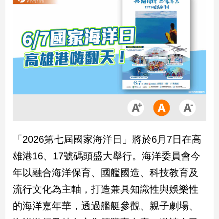
市
房
地
產
品
觀
點
政
治
「2026第七屆國家海洋日」將於6月7日在高
政
雄港16、17號碼頭盛大舉行。海洋委員會今
治
焦
年以融合海洋保育、國艦國造、科技教育及
點
流行文化為主軸，打造兼具知識性與娛樂性
品
觀
的海洋嘉年華，透過艦艇參觀、親子劇場、
點