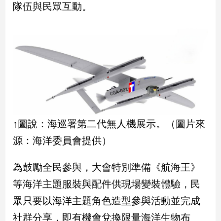
隊伍與民眾互動。
建
築/
室
內
設
計
旅
遊/
美
食
↑圖說：海巡署第二代無人機展示。（圖片來
星
座/
源：海洋委員會提供）
命
理
為鼓勵全民參與，大會特別準備《航海王》
消
等海洋主題服裝與配件供現場變裝體驗，民
費
健
眾只要以海洋主題角色造型參與活動並完成
康/
社群分享，即有機會兌換限量海洋生物布
親