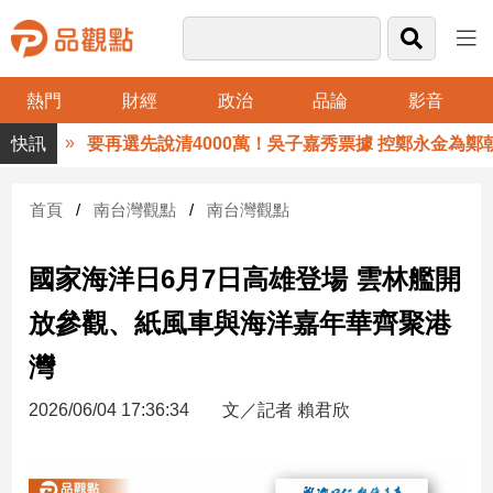
熱門
財經
政治
品論
影音
品
要再選先說清4000萬！吳子嘉秀票據 控鄭永金為鄭朝方
觀
點
財
首頁
南台灣觀點
南台灣觀點
經
國家海洋日6月7日高雄登場 雲林艦開
台
灣
放參觀、紙風車與海洋嘉年華齊聚港
財
經
灣
新
聞
2026/06/04 17:36:34
文／記者 賴君欣
產
經/
股