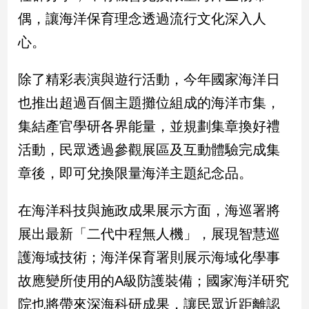
子/
偶，讓海洋保育理念透過流行文化深入人
感
心。
情
藝
術
除了精彩表演與遊行活動，今年國家海洋日
／
也推出超過百個主題攤位組成的海洋市集，
文
創
集結產官學研各界能量，並規劃集章換好禮
／
活動，民眾透過參觀展區及互動體驗完成集
電
影
章後，即可兌換限量海洋主題紀念品。
推
薦
在海洋科技與施政成果展示方面，海巡署將
科
技/
展出最新「二代中程無人機」，展現智慧巡
遊
護海域技術；海洋保育署則展示海域化學事
戲
運
故應變所使用的A級防護裝備；國家海洋研究
動
院也將帶來深海科研成果，讓民眾近距離認