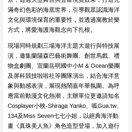
滿奇幻色彩的海底世界，引導觀眾認識海洋
娛
文化與環境保育的重要性，並透過寓教於樂
樂
方式，將愛海護海觀念向下扎根。
娛
樂
現場同時規劃三場海洋主題大遊行與特技展
星
聞
演，邀集蘭陽森巴藝術舞團、創世馬戲、禮
流
物盒劇團、宜蘭岳明國中小M & Ocean樂團
行/
及屏科競技啦啦社等團隊演出，結合海洋意
時
尚
象與動感表演，展現熱鬧嘉年華氛圍。為呼
追
應當前動漫文化熱潮，主辦單位更邀請知名
星
Cosplayer小映-Shiraga Yanko、呱Gua.tw、
134及Miss Seven七七小姐，以經典海洋動
生
畫《真珠美人魚》角色造型登場，加入遊行
活