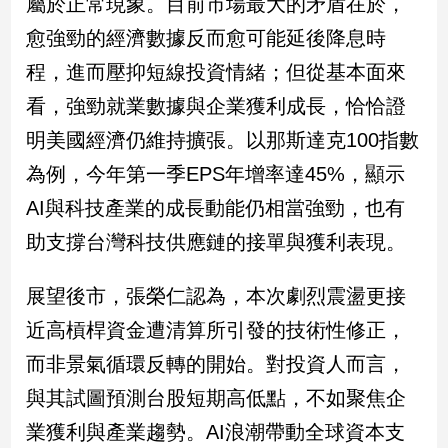
屬於正常現象。目前市場最大的矛盾在於，
愈強勁的經濟數據反而愈可能延後降息時
程，進而壓抑短線投資情緒；但從基本面來
看，強勁就業數據與企業獲利成長，恰恰證
明美國經濟仍維持擴張。以那斯達克100指數
為例，今年第一季EPS年增率達45%，顯示
AI與科技產業的成長動能仍相當強勁，也有
助支撐台灣科技供應鏈的接單與獲利表現。
展望後市，張榮仁認為，本次劇烈震盪更接
近高槓桿資金遭清算所引發的技術性修正，
而非景氣循環反轉的開始。對投資人而言，
與其試圖預測台股短期高低點，不如聚焦企
業獲利與產業趨勢。AI浪潮帶動全球資本支