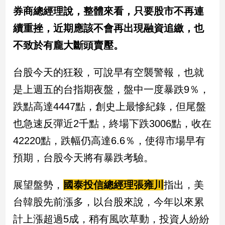
券商總經理說，整體來看，只要股市不再連
建
築/
續重挫，近期應該不會再出現融資追繳，也
室
不致於有龐大斷頭賣壓。
內
設
計
台股今天的狂殺，可說早有空襲警報，也就
旅
是上週五的台指期夜盤，盤中一度暴跌9％，
遊/
美
跌點高達4447點，創史上最慘紀錄，但尾盤
食
也急速反彈近2千點，終場下跌3006點，收在
星
42220點，跌幅仍高達6.6％，使得市場早有
座/
命
預期，台股今天將有暴跌考驗。
理
消
展望盤勢
，
國泰投信總經理張雍川
指出，美
費
台韓股先前漲多，以台股來說，今年以來累
健
康/
計上漲超過5成，稍有風吹草動，投資人紛紛
親