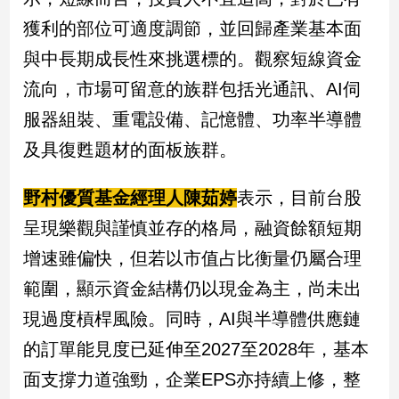
獲利的部位可適度調節，並回歸產業基本面
與中長期成長性來挑選標的。觀察短線資金
流向，市場可留意的族群包括光通訊、AI伺
服器組裝、重電設備、記憶體、功率半導體
及具復甦題材的面板族群。
野村優質基金經理人陳茹婷
表示，目前台股
呈現樂觀與謹慎並存的格局，融資餘額短期
增速雖偏快，但若以市值占比衡量仍屬合理
範圍，顯示資金結構仍以現金為主，尚未出
現過度槓桿風險。同時，AI與半導體供應鏈
的訂單能見度已延伸至2027至2028年，基本
面支撐力道強勁，企業EPS亦持續上修，整