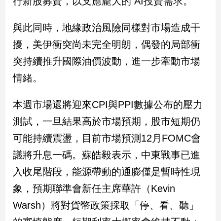
行新股募資，以支應龐大的 AI投資需求。
寵
物
Pet
與此同時，地緣政治風險同樣對市場造成干
擾，美伊衝突尚未完全明朗，偶發的局部衝
突持續推升國際油價波動，進一步牽動市場
影
音
情緒。
專
區
本週市場還將迎來CPI與PPI數據公布的壓力
測試，一旦結果高於市場預期，股市短期仍
合
可能持續震盪，目前市場預測12月FOMC會
作
議將升息一碼。蘇皓毅表示，中東戰事已進
媒
入收尾階段，能源帶動的通膨僅是暫時性現
體
象，預期聯準會新任主席華許（Kevin
Warsh）將對貨幣政策採取「停、看、聽」
投
稿