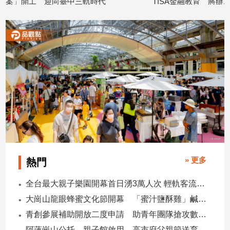
案」開工 迎向臺中三軌時代
TISA金融教育 將辦1
2026/08/07
2026/08/07
» 更多
熱門
全台最大親子樂園開幕首日湧3萬人次 輕軌客流增20倍
大崗山龍眼蜂蜜文化節開幕 「蜜汁鹽酥雞」鹹甜跨界搶話題
青創參展補助開放二度申請 助青年團隊搶攻數位轉型商機
阿蓮崗山公托、親子館啟用 高市府父親節送育兒暖禮