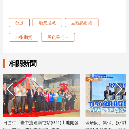
台股
融資追繳
品觀點財經
台指期貨
黑色星期一
相關新聞
日勝生「臺中捷運南屯站(G11)土地開發
金研院、集保、投信投