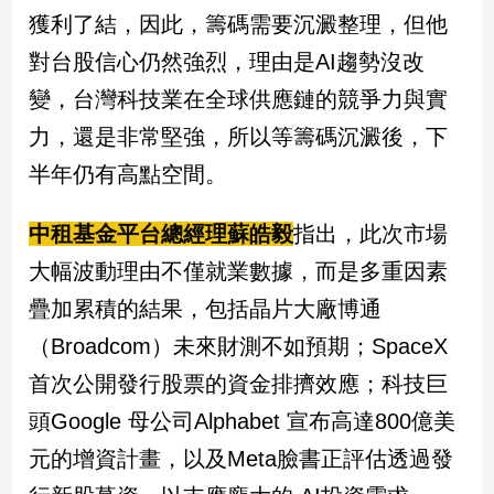
子/
獲利了結，因此，籌碼需要沉澱整理，但他
感
對台股信心仍然強烈，理由是AI趨勢沒改
情
變，台灣科技業在全球供應鏈的競爭力與實
藝
術
力，還是非常堅強，所以等籌碼沉澱後，下
／
文
半年仍有高點空間。
創
／
中租基金平台總經理蘇皓毅
指出，此次市場
電
影
大幅波動理由不僅就業數據，而是多重因素
推
疊加累積的結果，包括晶片大廠博通
薦
科
（Broadcom）未來財測不如預期；SpaceX
技/
首次公開發行股票的資金排擠效應；科技巨
遊
戲
頭Google 母公司Alphabet 宣布高達800億美
運
元的增資計畫，以及Meta臉書正評估透過發
動