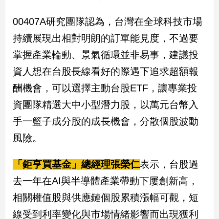
00407A研究團隊認為，台灣在全球科技市場
持續展現出相對明朗的訂單能見度，不過要
掌握產業輪動、景氣循環並非易事，建議投
資人想在台股長線看好的際遇下追求超額報
酬機會，可以選擇主動台股ETF，讓專業投
資團隊精選大中小型潛力股，以萬元台幣入
手一籃子成分股的成長機會，分散個股波動
風險。
「鉅亨買基金」總經理張榮仁
表示，台股過
去一年在AI與半導體產業帶動下屢創新高，
相關權值股與供應鏈個股累積漲幅可觀，短
線受到利率變化與市場情緒影響而出現獲利