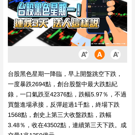
市
房
地
產
品
觀
點
政
台股黑色星期一降臨，早上開盤跳空下跌，
治
一度暴跌2694點，創台股盤中最大跌點紀
政
錄，一口氣跌至42376點，跌幅5.97％，不過
治
買盤進場承接，反彈超過1千點，終場下跌
焦
點
1568點，創史上第三大收盤跌點，跌幅
品
3.48％，收在43502點，連續第三天下跌。成
觀
點