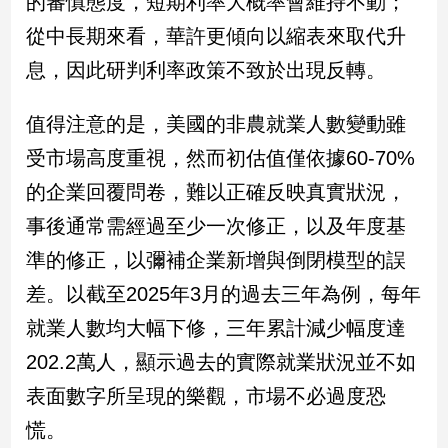
的審慎態度，短期利率大概率會維持不動；
專
從中長期來看，華許更傾向以縮表來取代升
區
息，因此研判利率政策不致於出現反轉。
【我
的
值得注意的是，美國的非農就業人數變動雖
觀
點】
受市場高度重視，然而初估值僅依據60-70%
的企業回覆問卷，難以正確反映真實狀況，
事後通常需經過至少一次修正，以及年度基
準的修正，以彌補企業新增與倒閉模型的誤
差。以截至2025年3月的過去三年為例，每年
就業人數均大幅下修，三年累計減少幅度達
202.2萬人，顯示過去的實際就業狀況並不如
表面數字所呈現的樂觀，市場不必過度恐
慌。