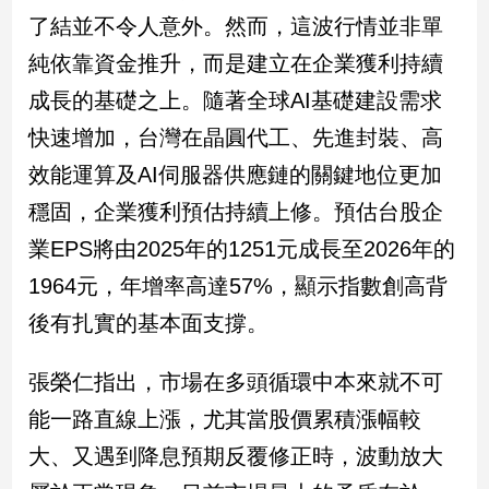
了結並不令人意外。然而，這波行情並非單
純依靠資金推升，而是建立在企業獲利持續
成長的基礎之上。隨著全球AI基礎建設需求
快速增加，台灣在晶圓代工、先進封裝、高
效能運算及AI伺服器供應鏈的關鍵地位更加
穩固，企業獲利預估持續上修。預估台股企
業EPS將由2025年的1251元成長至2026年的
1964元，年增率高達57%，顯示指數創高背
後有扎實的基本面支撐。
張榮仁指出，市場在多頭循環中本來就不可
能一路直線上漲，尤其當股價累積漲幅較
大、又遇到降息預期反覆修正時，波動放大