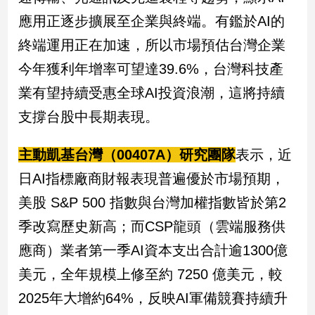
應用正逐步擴展至企業與終端。有鑑於AI的
終端運用正在加速，所以市場預估台灣企業
今年獲利年增率可望達39.6%，台灣科技產
業有望持續受惠全球AI投資浪潮，這將持續
支撐台股中長期表現。
主動凱基台灣（00407A）研究團隊
表示，近
日AI指標廠商財報表現普遍優於市場預期，
美股 S&P 500 指數與台灣加權指數皆於第2
季改寫歷史新高；而CSP龍頭（雲端服務供
應商）業者第一季AI資本支出合計逾1300億
美元，全年規模上修至約 7250 億美元，較
2025年大增約64%，反映AI軍備競賽持續升