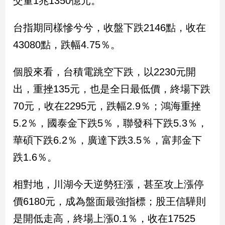
交量1兆1350億元。
民
調
台指期同樣慘兮兮，收盤下跌2146點，收在
國
會
43080點，跌幅4.75％。
焦
點
個股來看，台積電跳空下跌，以2230元開
出，重挫135元，也是全日最低價，終場下跌
觀
70元，收在2295元，跌幅2.9％；鴻海重挫
點
5.2％，國泰金下跌5％，聯發科下跌5.3％，
兩
華碩下跌6.2％，廣達下跌3.5％，富邦金下
岸/
跌1.6％。
國
際
相對地，川湖今天逆勢狂漲，甚至攻上漲停
社
會/
價6180元，成為盤面最強指標；股王信驊則
地
方
是開低走高，終場上漲0.1％，收在17525