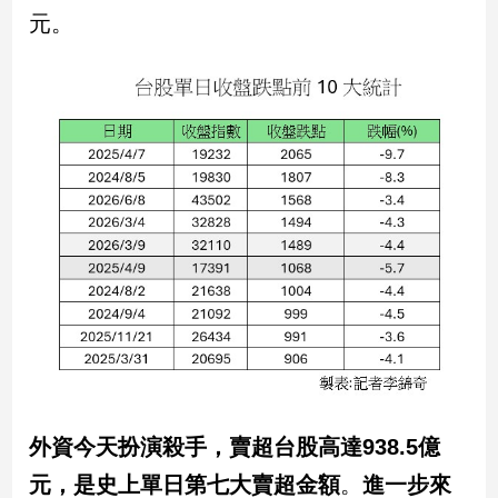
新
元。
冠
病
毒
專
區
南
台
灣
觀
點
南
台
灣
外資今天扮演殺手，賣超台股高達938.5億
觀
點
元，是史上單日第七大賣超金額
。
進一步來