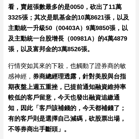
看，賣超張數最多的是0050，砍出了11萬
娛
3325張；其次是凱基金的10萬8621張，以及
樂
主動統一升級50（00403A）9萬9850張，以
娛
及主動統一台股增長（00981A）的4萬4879
樂
張，以及富邦金的3萬8526張。
星
聞
行情突如其來的下殺，也觸動了證券商的敏
流
行/
感神經，
券商總經理
透露，針對美股與台指
時
期夜盤上週五重挫，已提前通知融資維持率
尚
追
較低的客戶留意，今天也發出融資追繳通
星
知，因此「客戶該補錢的，今天都補錢了；
有的客戶則是選擇自己減碼，砍股票出場，
生
不等券商出手斷頭」。
活