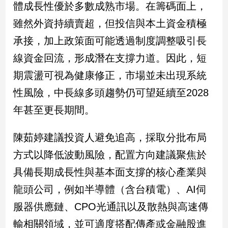
體成長性優於多數成熟市場。在籌碼面上，
雖然外資持續賣超，但投信與本土資金積極
承接，加上政策面可能透過制度調整吸引長
線資金回流，形成潛在支撐力道。因此，短
期震盪可視為健康修正，市場並未出現系統
性風險，中長線多頭趨勢仍可望延續至2028
年甚至更長期間。
陳茹婷建議投資人避免追高，採取分批布局
方式以降低波動風險，配置方向建議聚焦於
具備長期成長性與基本面支撐的核心產業與
龍頭公司，例如半導體（含台積電）、AI伺
服器供應鏈、CPO光通訊以及散熱與高速傳
輸相關領域，並可適度搭配傳產或金融股進