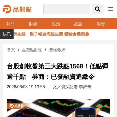
熱門
財經
政治
品論
影音
品
布袋 親子暢遊海線生態 體驗食農樂趣
玉山
觀
點
財
首頁
品觀點財經
產經/股市
經
台股創收盤第三大跌點1568！低點彈
台
灣
逾千點 券商：已發融資追繳令
財
經
2026/06/08 19:13:58
文／資深記者 李錦奇
新
聞
產
經/
股