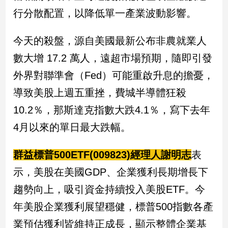
行分散配置，以降低單一產業波動影響。
今天的殺盤，源自美國最新公布非農就業人
數大增 17.2 萬人，遠超市場預期，隨即引發
外界對聯準會（Fed）可能重啟升息的擔憂，
導致美股上週五重挫，費城半導體狂殺
10.2％，那斯達克指數大跌4.1％，寫下去年
4月以來的單日最大跌幅。
群益標普500ETF(009823)經理人謝明志
表
示，美股在美國GDP、企業獲利長期增長下
趨勢向上，吸引資金持續投入美股ETF。今
年美股企業獲利展望穩健，標普500指數各產
業預估獲利皆維持正成長，顯示整體企業基