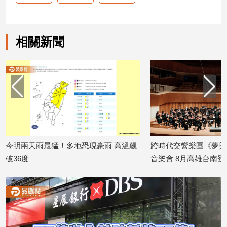
娛
樂
相關新聞
娛
樂
星
聞
流
行/
時
尚
今明兩天雨最猛！多地恐現豪雨 高溫飆
跨時代交響樂團《夢與
追
破36度
音樂會 8月高雄台南登
星
2026/07/20
2026/07/19
生
活