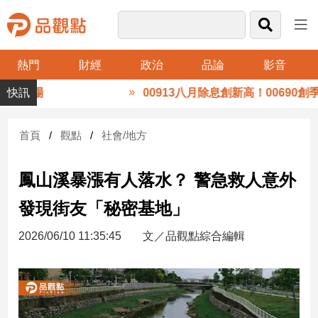
熱門
財經
政治
品論
影音
品
禮」登場
00913八月除息創新高！00690創季
觀
點
財
首頁
觀點
社會/地方
經
鳳山溪暴漲有人落水？ 警急救人意外
台
灣
發現街友「秘密基地」
財
經
2026/06/10 11:35:45
文／品觀點綜合編輯
新
聞
產
經/
股