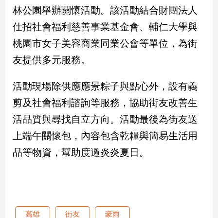
新
林公園舉辦關懷活動。該活動結合財團法人
冠
仕招社會福利慈善事業基金會、輔仁大學與
病
毒
桃園市女子美容商業同業公會等單位，為街
專
區
友提供多元服務。
活動現場除供應應景粽子與點心外，設有義
南
剪及社會福利諮詢等服務，協助街友改善生
台
活品質與尋找自立方向。活動最後為街友送
灣
觀
上端午關懷包，內容包含乾糧與簡易生活用
點
品等物資，幫助度過炎炎夏日。
南
台
灣
觀
點
高雄
街友
豪雨