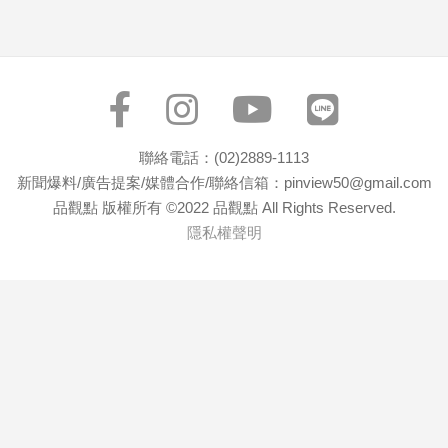
子/
感
情
藝
術
／
文
聯絡電話：(02)2889-1113
創
新聞爆料/廣告提案/媒體合作/聯絡信箱：pinview50@gmail.com
／
品觀點 版權所有 ©2022 品觀點 All Rights Reserved.
電
隱私權聲明
影
推
薦
科
技/
遊
戲
運
動