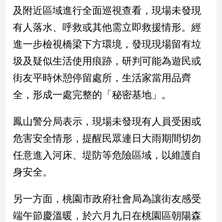
民
及附近區域進行全面巡視查看，現場未發現
調
有人落水、呼救或其他需立即救援情形。經
國
會
進一步檢視橋梁下方環境，發現現場留有垃
焦
圾及疑似生活使用痕跡，研判可能為遊民或
點
街友平時休憩停留處所，生活家當用品齊
全，形成一處完整的「秘密基地」。
觀
點
鳳山警分局表示，現場未發現有人員受困或
兩
危害安全情形，提醒民眾連日大雨期間切勿
岸/
任意進入河床、堤防等危險區域，以維護自
國
際
身安全。
社
會/
另一方面，桃園市政府社會局為讓街友感受
地
方
端午節慶溫暖，於六月九日在桃園區朝陽森