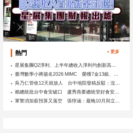
建
築/
室
內
設
計
旅
» 更多
熱門
遊/
美
星展集團Q2淨利、上半年總收入淨利均創新高 股東權益報酬率17.5%
食
臺灣數學小將揚名2026 MIMC​ 榮獲7金13銀、13銅1佳作
星
座/
吳乃仁管收12天就放人 台中地院發稿反駁：沒有司法雙標
命
賴總統批台中食安破口 盧秀燕要總統管好食安 蔣萬安搬2014「食安即國安」打臉
理
軍警消加薪預算又落空 張惇涵：最晚10月與立法院溝通
消
費
健
康/
親