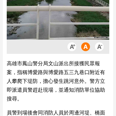
市
房
地
產
品
觀
點
政
高雄市鳳山警分局文山派出所接獲民眾報
治
案，指稱博愛路與博愛路五三九巷口附近有
政
人攀爬下堤防，擔心發生跳河意外。警方立
治
即派遣員警趕赴現場，並通知消防單位協助
焦
點
搜尋。
品
觀
員警到場後會同消防人員於周邊河堤、橋面
點