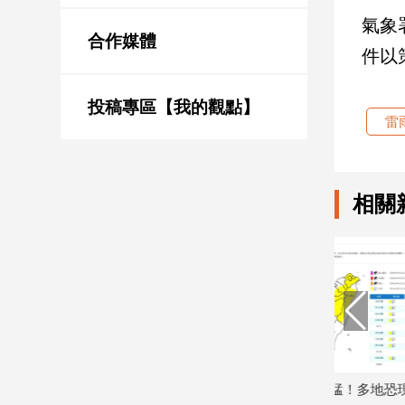
新
氣象
冠
合作媒體
病
件以
毒
專
區
投稿專區【我的觀點】
雷
南
台
相關
灣
觀
點
南
台
灣
觀
點
最新路徑
今明兩天雨最猛！多地恐現豪雨 高溫飆
全台西北雨