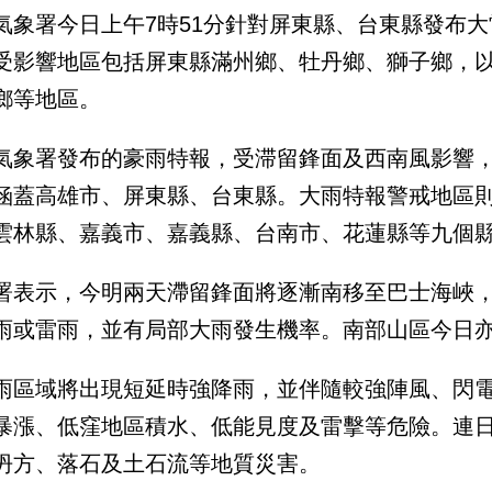
氣象署今日上午7時51分針對屏東縣、台東縣發布大
受影響地區包括屏東縣滿州鄉、牡丹鄉、獅子鄉，
鄉等地區。
氣象署發布的豪雨特報，受滞留鋒面及西南風影響
涵蓋高雄市、屏東縣、台東縣。大雨特報警戒地區
雲林縣、嘉義市、嘉義縣、台南市、花蓮縣等九個
署表示，今明兩天滯留鋒面將逐漸南移至巴士海峽
雨或雷雨，並有局部大雨發生機率。南部山區今日
雨區域將出現短延時強降雨，並伴隨較強陣風、閃
暴漲、低窪地區積水、低能見度及雷擊等危險。連
坍方、落石及土石流等地質災害。