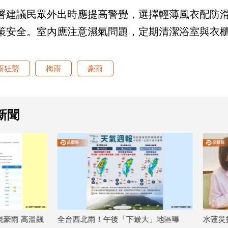
署建議民眾外出時應提高警覺，選擇輕薄風衣配防
策安全。室內應注意濕氣問題，定期清潔浴室與衣
雨狂襲
梅雨
豪雨
新聞
！午後「下最大」地區曝
水蓮災損掀政治攻防戰！柯志恩遭