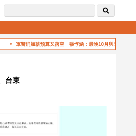
音
軍警消加薪預算又落空 張惇涵：最晚10月與立法院溝通
、台東