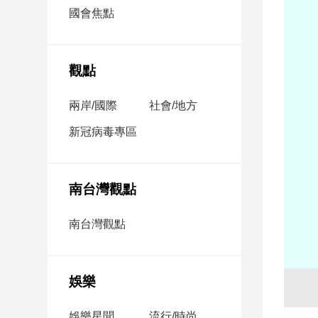
市
國會焦點
房
地
產
觀點
兩岸/國際
社會/地方
品
觀
新冠病毒專區
點
政
治
南台灣觀點
政
南台灣觀點
治
焦
點
娛樂
品
觀
點
娛樂星聞
流行/時尚