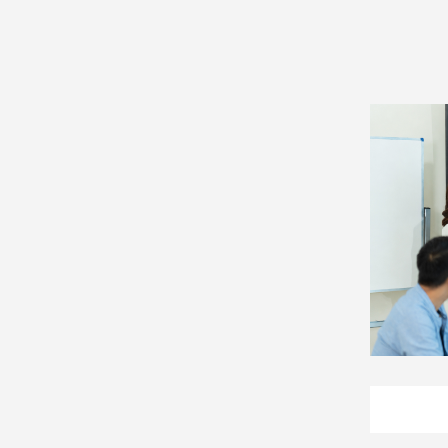
2026/07/15
破36度
2026/07/20
娛
樂
娛
樂
星
聞
流
行/
時
尚
追
星
生
活