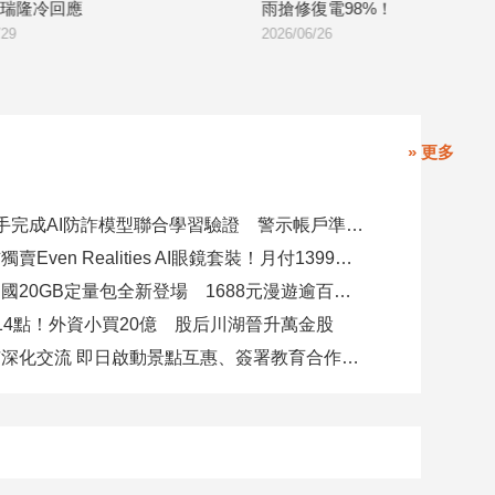
雨搶修復電98%！
洪量曝光
2026/06/26
2026/06/26
» 更多
8大銀行攜手完成AI防詐模型聯合學習驗證 警示帳戶準確度提升2倍
台灣大電信獨賣Even Realities AI眼鏡套裝！月付1399元 專案價3990
遠傳跨洲多國20GB定量包全新登場 1688元漫遊逾百國家！
14點！外資小買20億 股后川湖晉升萬金股
高雄陸奧市深化交流 即日啟動景點互惠、簽署教育合作MOU