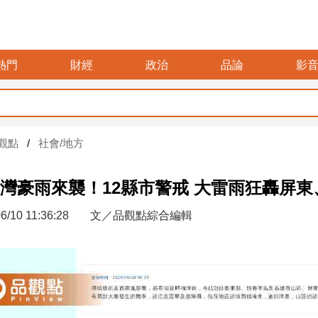
熱門
財經
政治
品論
影
觀點
社會/地方
灣豪雨來襲！12縣市警戒 大雷雨狂轟屏東
6/10 11:36:28
文／品觀點綜合編輯