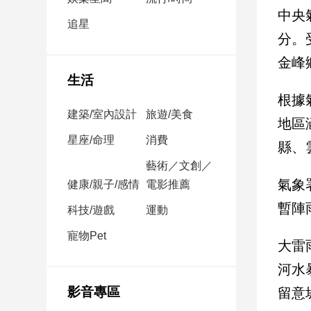
民
中央
調
追星
分。
國
會
金峰
焦
生活
點
根據
建築/室內設計
旅遊/美食
地區
觀
星座/命理
消費
縣、
點
藝術／文創／
氣象
健康/親子/感情
電影推薦
兩
岸/
暫陣
科技/遊戲
運動
國
際
寵物Pet
大雷
社
河水
會/
地
影音專區
留意
方