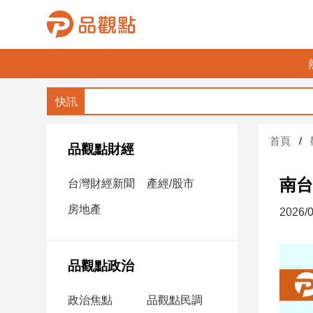
品
觀
點
財
首頁
經
品觀點財經
台
南台
台灣財經新聞
產經/股市
灣
財
房地產
2026/0
經
新
聞
品觀點政治
產
經/
政治焦點
品觀點民調
股