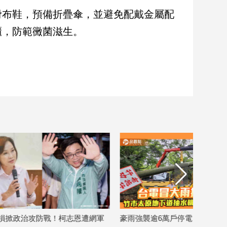
滑布鞋，預備折疊傘，並避免配戴金屬配
櫃，防範黴菌滋生。
網軍
豪雨強襲逾6萬戶停電 台電近4千人冒
豪雨大水來！桃