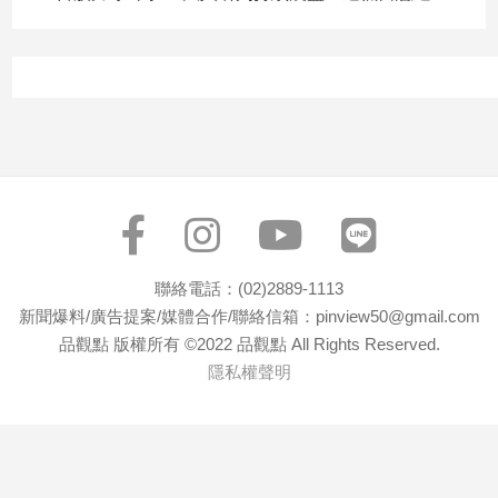
子/
感
情
藝
術
／
文
創
／
電
影
推
聯絡電話：(02)2889-1113
薦
新聞爆料/廣告提案/媒體合作/聯絡信箱：pinview50@gmail.com
品觀點 版權所有 ©2022 品觀點 All Rights Reserved.
科
技/
隱私權聲明
遊
戲
運
動