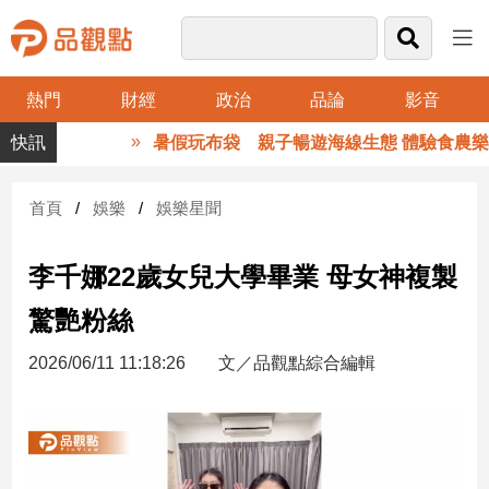
熱門
財經
政治
品論
影音
品
暑假玩布袋 親子暢遊海線生態 體驗食農樂
觀
點
財
首頁
娛樂
娛樂星聞
經
李千娜22歲女兒大學畢業 母女神複製
台
灣
驚艷粉絲
財
經
2026/06/11 11:18:26
文／品觀點綜合編輯
新
聞
產
經/
股