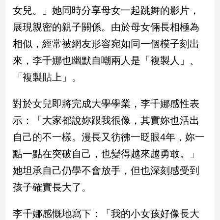
民
女兒。」她同時分享母女一起跳舞的影片，
調
展現親密的親子關係。由於母女倆長相極為
國
會
相似，經常被網友形容宛如同一個模子刻出
焦
來，李千娜也幽默自嘲兩人是「複製人」、
點
「複製貼上」。
觀
對於女兒即將完成大學學業，李千娜感性表
點
示：「大家都說妳跟我很像，其實妳也活出
兩
自己的不一樣。漫長又彷彿一眨眼4年，妳一
岸/
點一點在突破自己，也變得越來越勇敢。」
國
際
她坦承自己仍學不會放手，但也深刻感受到
社
孩子確實長大了。
會/
地
方
李千娜感慨地寫下：「我的小女孩好像長大