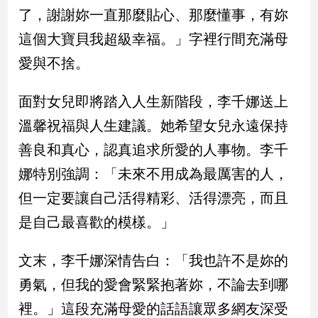
新
了，謝謝妳一直那麼貼心、那麼懂事，有妳
冠
這個大寶貝我超級幸福。」字裡行間充滿母
病
毒
愛與不捨。
專
區
面對女兒即將踏入人生新階段，李千娜送上
溫馨祝福與人生建議。她希望女兒永遠保持
南
善良和真心，認真追求所愛的人事物。李千
台
娜特別強調：「未來不用成為最厲害的人，
灣
觀
但一定要讓自己活得精彩、活得漂亮，而且
點
是自己最喜歡的模樣。」
南
台
文末，李千娜深情告白：「我也許不是妳的
灣
勇氣，但我的愛會緊緊抱著妳，不論去到哪
觀
點
裡。」這段充滿母愛的話語讓眾多網友深受