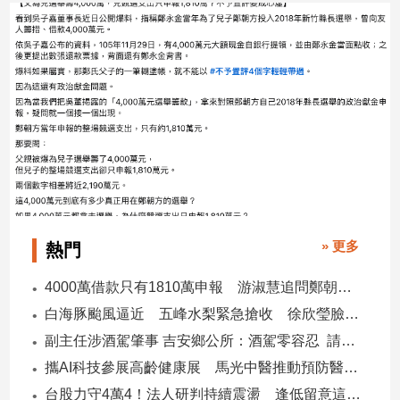
建
築/
室
內
設
計
旅
遊/
美
食
星
» 更多
熱門
座/
命
理
4000萬借款只有1810萬申報 游淑慧追問鄭朝方：2190萬差額去哪了
消
白海豚颱風逼近 五峰水梨緊急搶收 徐欣瑩臉書急呼「搶救五峰水梨」
費
副主任涉酒駕肇事 吉安鄉公所：酒駕零容忍 請辭獲准
健
攜AI科技參展高齡健康展 馬光中醫推動預防醫學迎接長壽新經濟
康/
台股力守4萬4！法人研判持續震盪 逢低留意這些族群
親