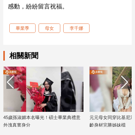
感動，紛紛留言祝福。
娛
樂
畢業季
母女
李千娜
娛
樂
星
相關新聞
聞
流
行/
時
尚
追
星
孫淑媚本名曝光！碩士畢業典禮意
元元母女同穿比基尼震撼網友！
生
實身分
齡身材完勝姊妹檔
活
01
2026/05/12