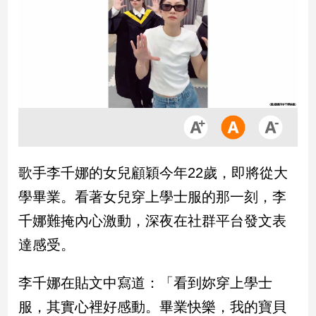
市
房
地
產
品
觀
點
政
歌手李千娜的女兒顧穎今年22歲，即將從大
治
學畢業。看著女兒穿上學士服的那一刻，李
政
千娜難掩內心激動，深夜在社群平台發文表
治
達感受。
焦
點
品
李千娜在貼文中寫道：「看到妳穿上學士
觀
服，其實心裡好感動。畢業快樂，我的寶貝
點