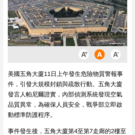
市
房
地
產
品
觀
點
政
美國五角大廈11日上午發生危險物質警報事
治
件，引發大規模封鎖與疏散行動。五角大廈
政
發言人帕尼爾證實，內部偵測系統發現空氣
治
品質異常，為確保人員安全，戰爭部立即啟
焦
點
動標準防護程序。
品
觀
事件發生後，五角大廈第4至第7走廊的2樓至
點