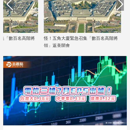
娛
樂
娛
召集「數百名高階將
怪！五角大廈緊急召集「數百名高階將
樂
領」返美開會
星
2025/09/26
聞
流
行/
時
尚
追
星
生
活