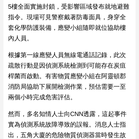
民
5樓全面實施封鎖，受影響區域發布就地避難
調
指令。現場可見警察戴著防毒面具，身穿全
國
會
套化學防護裝備，應變小組隨即就位協助樓
焦
內人員。
點
根據第一線應變人員無線電通話記錄，此次
觀
疏散行動是因偵測系統檢測到可能存在炭疽
點
桿菌而啟動。有害物質應變小組在阿靈頓郡
兩
消防局協助下展開檢測作業，預估需要一至
岸/
兩個小時完成危害評估。
國
際
然而，多名知情人士向CNN透露，這起事件
社
會/
實為偵測系統故障導致的誤報。消息人士指
地
方
出，五角大廈的危險物質偵測器當時發生故