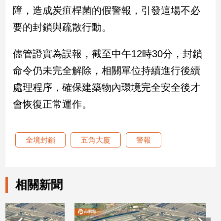
新
障，造成炭疽桿菌的假警報，引發這場不必
冠
要的封鎖與疏散行動。
病
毒
專
儘管證實為誤報，截至中午12時30分，封鎖
區
命令仍未完全解除，相關單位持續進行後續
處理程序，確保建築物內環境完全安全後才
南
會恢復正常運作。
台
灣
觀
全境封鎖
五角大廈
警報
點
南
台
相關新聞
灣
觀
點