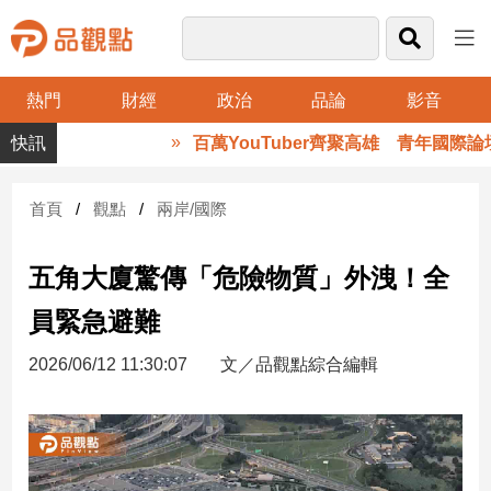
熱門
財經
政治
品論
影音
品
百萬YouTuber齊聚高雄 青年國際論
觀
點
財
首頁
觀點
兩岸/國際
經
五角大廈驚傳「危險物質」外洩！全
台
灣
員緊急避難
財
經
2026/06/12 11:30:07
文／品觀點綜合編輯
新
聞
產
經/
股