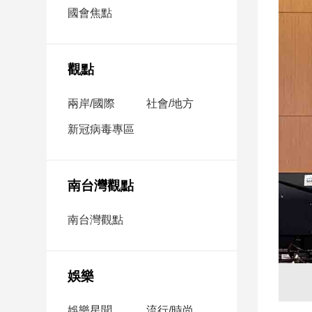
市
國會焦點
房
地
產
觀點
兩岸/國際
社會/地方
品
觀
新冠病毒專區
點
政
治
南台灣觀點
政
南台灣觀點
治
焦
點
娛樂
品
觀
點
娛樂星聞
流行/時尚