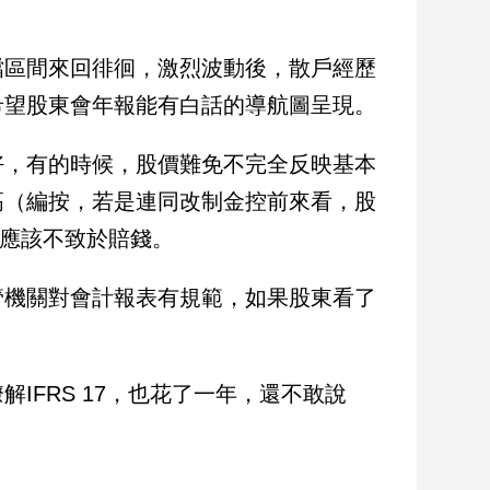
檔區間來回徘徊，激烈波動後，散戶經歷
希望股東會年報能有白話的導航圖呈現。
好，有的時候，股價難免不完全反映基本
高（編按，若是連同改制金控前來看，股
，應該不致於賠錢。
管機關對會計報表有規範，如果股東看了
IFRS 17，也花了一年，還不敢說