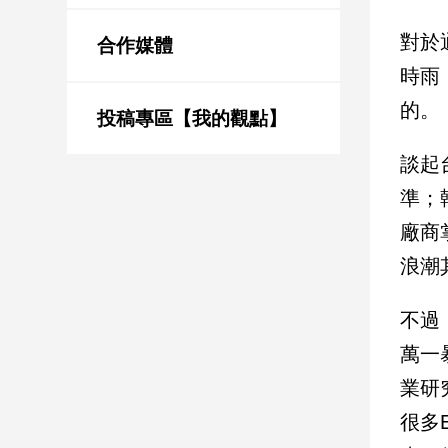
新
冠
對於
合作媒體
病
時雨
毒
專
的。
區
投稿專區【我的觀點】
談起
南
準；
台
廠商
灣
浪潮
觀
點
不過
南
萬一
台
灣
業研
觀
很多
點