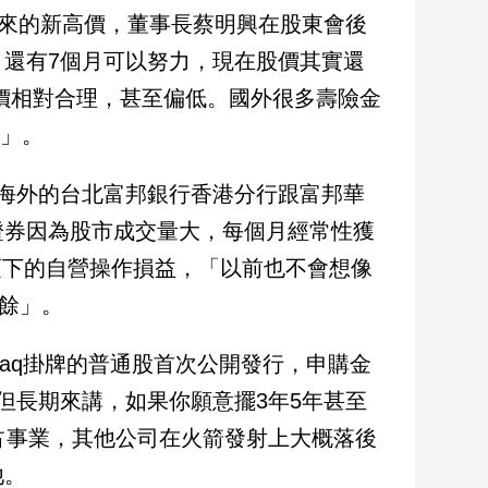
以來的新高價，董事長蔡明興在股東會後
元，還有7個月可以努力，現在股價其實還
股價相對合理，甚至偏低。國外很多壽險金
的」。
海外的台北富邦銀行香港分行跟富邦華
證券因為股市成交量大，每個月經常性獲
項下的自營操作損益，「以前也不會想像
盈餘」。
sdaq掛牌的普通股首次公開發行，申購金
但長期來講，如果你願意擺3年5年甚至
占事業，其他公司在火箭發射上大概落後
他。