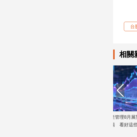
建
築/
室
台
內
設
計
旅
相關
遊/
美
食
星
座/
命
理
消
費
聯合學習驗
瑞士百達資產管理8月展望！偏好中國以
遠傳跨洲多
健
外的新興市場 看好這些產業
1688元漫
康/
2026/08/07
2026/08/06
親