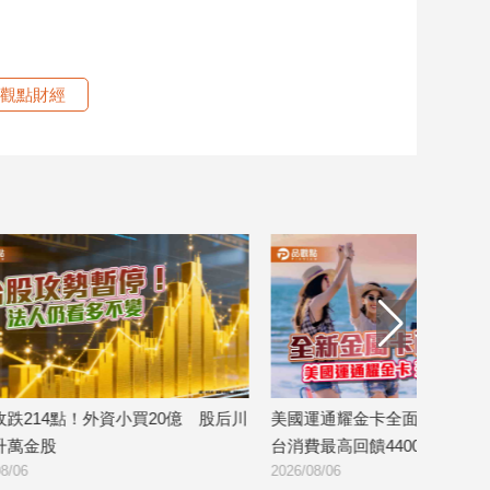
觀點財經
后川
美國運通耀金卡全面升級 外送旅遊平
台灣大電信獨賣Even 
台消費最高回饋4400刷卡金！
裝！月付1399元
2026/08/06
2026/08/06