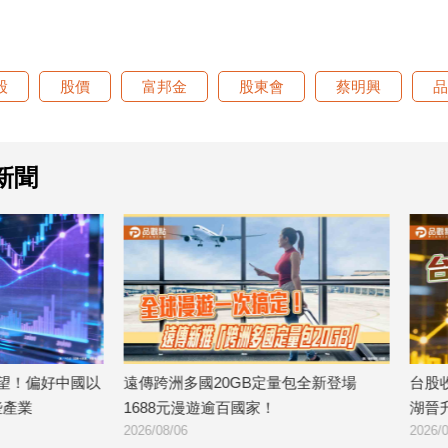
股
股價
富邦金
股東會
蔡明興
品
新聞
國20GB定量包全新登場
台股收跌214點！外資小買20億 股
遊逾百國家！
湖晉升萬金股
2026/08/06