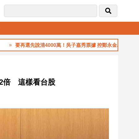
音
要再選先說清4000萬！吳子嘉秀票據 控鄭永金為鄭朝方2018
2倍 這樣看台股