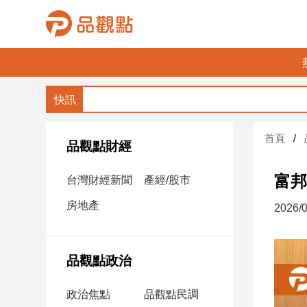
品
觀
點
財
首頁
經
品觀點財經
台
富邦
台灣財經新聞
產經/股市
灣
財
房地產
2026/0
經
新
聞
品觀點政治
產
經/
政治焦點
品觀點民調
股