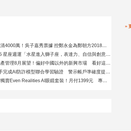
» 
要再選先說清4000萬！吳子嘉秀票據 控鄭永金為鄭朝方2018選縣長籌錢至今未還
08/09-08/15 星座週運「水星進入獅子座，表達力、自信與創意提升」
瑞士百達資產管理8月展望！偏好中國以外的新興市場 看好這些產業
8大銀行攜手完成AI防詐模型聯合學習驗證 警示帳戶準確度提升2倍
台灣大電信獨賣Even Realities AI眼鏡套裝！月付1399元 專案價3990