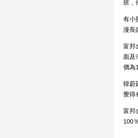
班，
娛
有小
樂
漫長
娛
樂
富邦
星
面及
聞
流
價為
行/
時
韓蔚
尚
覺得
追
星
富邦
10
生
活