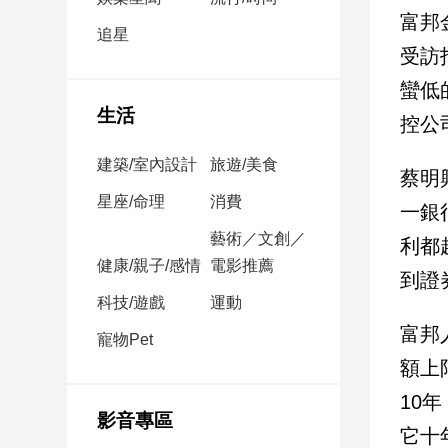
民
富邦
調
追星
受訪
國
會
蠻低
焦
生活
控公
點
建築/室內設計
旅遊/美食
蔡明
觀
星座/命理
消費
一銀
點
藝術／文創／
利都
健康/親子/感情
電影推薦
兩
到證
岸/
科技/遊戲
運動
國
富邦
際
寵物Pet
額上
社
會/
10
地
影音專區
方
它十