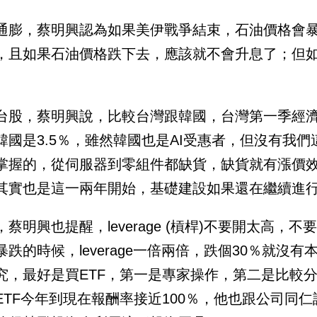
通膨，蔡明興認為如果美伊戰爭結束，石油價格會
，且如果石油價格跌下去，應該就不會升息了；但
台股，蔡明興說，比較台灣跟韓國，台灣第一季經濟
韓國是3.5％，雖然韓國也是AI受惠者，但沒有我
掌握的，從伺服器到零組件都缺貨，缺貨就有漲價效
其實也是這一兩年開始，基礎建設如果還在繼續進
，蔡明興也提醒，leverage (槓桿)不要開太高
暴跌的時候，leverage一倍兩倍，跌個30％就
究，最好是買ETF，第一是專家操作，第二是比較分
ETF今年到現在報酬率接近100％，他也跟公司同仁