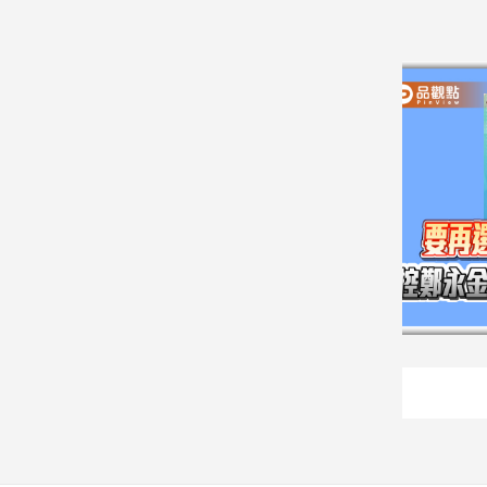
子/
感
情
藝
術
／
文
創
／
電
影
推
薦
科
技/
遊
戲
運
動