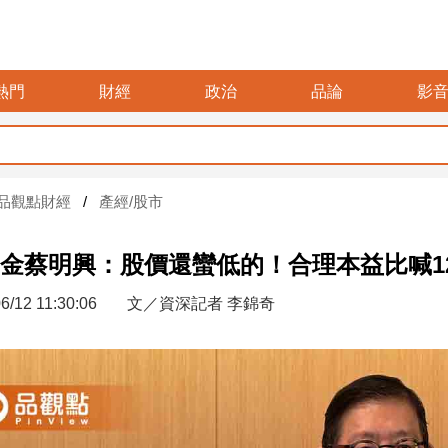
熱門
財經
政治
品論
影
品觀點財經
產經/股市
金蔡明興：股價還蠻低的！合理本益比喊1
6/12 11:30:06
文／資深記者 李錦奇