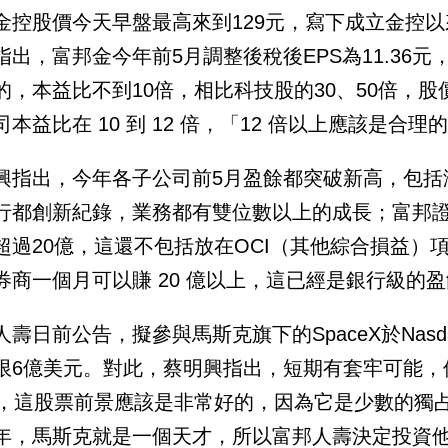
金控股價今天早盤最高來到129元，寫下成立金控
指出，富邦金今年前5月調整後稅後EPS為11.36
的，本益比不到10倍，相比科技股的30、50倍，
司本益比在 10 到 12 倍，「12 倍以上應該是合理
興指出，今年各子公司前5月盈餘都突破新高，包括
行都創新紀錄，業務都有雙位數以上的成長；富邦
超過20億，這還不包括放在OCI（其他綜合損益）
券商一個月可以賺 20 億以上，這已經是銀行級的
人壽日前公告，擬參與馬斯克旗下的SpaceX於Na
限6億美元。對此，蔡明興指出，短期有套牢可能，
年，這股票前景應該是非常好的，因為它是少數的獨
年，馬斯克就是一個天才，所以富邦人壽決定投資