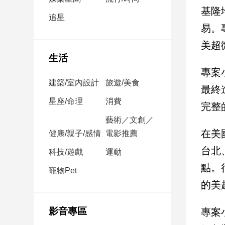
民
基隆
調
追星
易。
國
會
美超
焦
生活
點
專案
建築/室內設計
旅遊/美食
最終
觀
星座/命理
消費
完整
點
藝術／文創／
在美
健康/親子/感情
電影推薦
兩
岸/
台北
科技/遊戲
運動
國
點。
際
寵物Pet
的美
社
會/
地
影音專區
專案
方