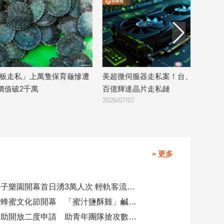
慘遭
美超微伺服器走私案！台、星兩地破獲
黃仁勳帶爸媽、
百億輝達晶片走私鏈
喊：我愛台灣員
2026/07/07
2026/06/04
» 更多
全台最大親子樂園開幕首日湧3萬人次 輕軌客流增20倍
大崗山龍眼蜂蜜文化節開幕 「蜜汁鹽酥雞」鹹甜跨界搶話題
青創參展補助開放二度申請 助青年團隊搶攻數位轉型商機