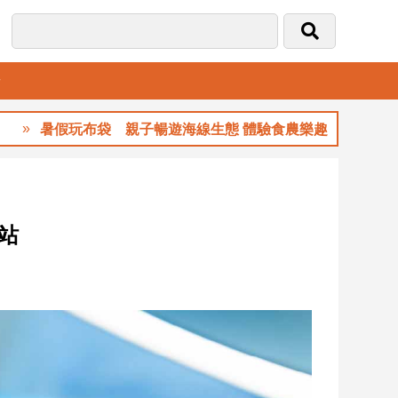
音
暑假玩布袋 親子暢遊海線生態 體驗食農樂趣
站