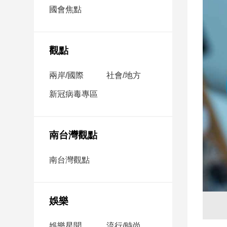
市
國會焦點
房
地
產
觀點
兩岸/國際
社會/地方
品
觀
新冠病毒專區
點
政
治
南台灣觀點
政
南台灣觀點
治
焦
點
娛樂
品
觀
點
娛樂星聞
流行/時尚