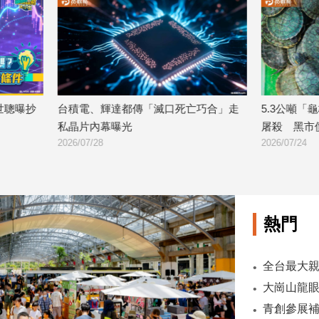
達都傳「滅口死亡巧合」走
5.3公噸「龜板走私」上萬隻保育龜
曝光
屠殺 黑市價值破2千萬
2026/07/24
熱門