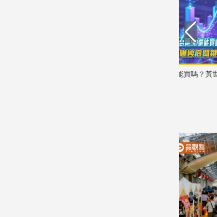
娛
樂
娛
樂
AI+愛心
台積電、台灣50還能買嗎？黃世聰曝抄
台積電、輝
星
底關鍵條件
私晶片內幕
聞
2026/07/30
2026/07/28
流
行/
時
尚
追
星
生
活