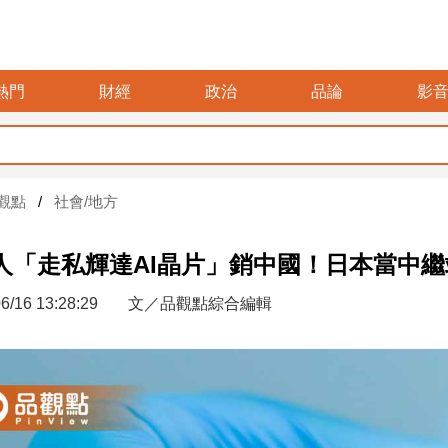
熱門
財經
政治
品論
影
觀點
社會/地方
人「走私輝達AI晶片」銷中國！日本當中繼
6/16 13:28:29
文／品觀點綜合編輯