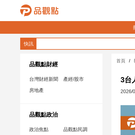
品
觀
點
財
首頁
經
品觀點財經
台
3台
台灣財經新聞
產經/股市
灣
財
房地產
2026/0
經
新
聞
品觀點政治
產
經/
政治焦點
品觀點民調
股