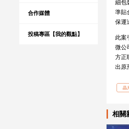
細包
新
冠
準貼
合作媒體
病
保運
毒
專
區
投稿專區【我的觀點】
此案
微公
南
方正
台
出原
灣
觀
點
晶
南
台
灣
相關
觀
點