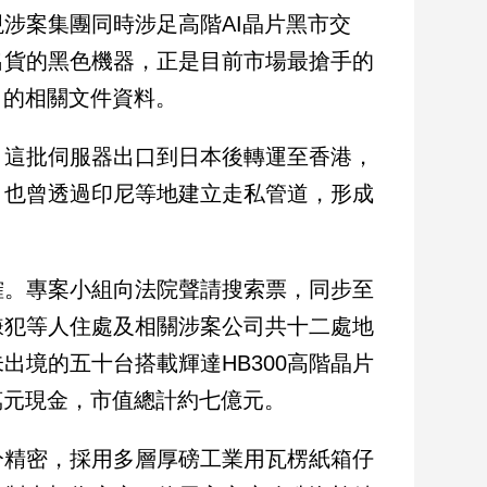
涉案集團同時涉足高階AI晶片黑市交
出貨的黑色機器，正是目前市場最搶手的
向的相關文件資料。
，這批伺服器出口到日本後轉運至香港，
，也曾透過印尼等地建立走私管道，形成
確。專案小組向法院聲請搜索票，同步至
嫌犯等人住處及相關涉案公司共十二處地
境的五十台搭載輝達HB300高階晶片
萬元現金，市值總計約七億元。
分精密，採用多層厚磅工業用瓦楞紙箱仔