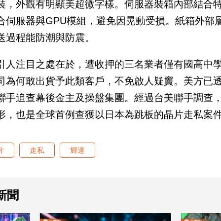
裝，外觀有明顯美超微字樣。伺服器裝箱內部結合
合伺服器與GPU模組，避免因晃動受損。紙箱外部
送過程能防潮與防震。
引人注目之處在於，遭收押的三名業者僅有國高中
司為何敢出貨予此類客戶，不免啟人疑竇。美方已
聯手追查幕後金主及操盤集團。經過台美聯手調查
形，也是全球首例查獲以日本為跳板的晶片走私案
片
走私
輝達
新聞