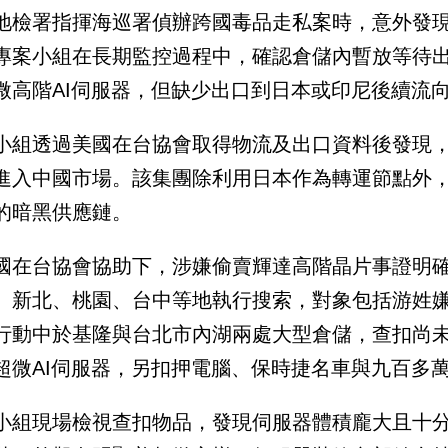
地檢署指揮海巡署偵辦跨國毒品走私案時，意外發現
專案小組在長期監控過程中，確認倉儲內暫放等待
微高階AI伺服器，但缺少出口到日本或印尼後續流
小組透過美國在台協會取得物流及出口資料後發現
進入中國市場。該集團除利用日本作為轉運節點外
的暗黑供應鏈。
國在台協會協助下，涉嫌偷賣輝達高階晶片事證明
、新北、桃園、台中等地執行搜索，對象包括游姓
行動中於基隆與台北市內湖兩處大型倉儲，查扣尚未出
超微AI伺服器，另扣押電腦、保時捷名車與九百多
小組現場檢視查扣物品，發現伺服器體積龐大且十