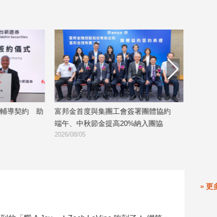
 助
富邦金首度與集團工會簽署團體協約
反彈之路才剛開始！
端午、中秋節金提高20%納入團協
反彈王、今年績
2026/08/05
2026/08/05
» 更