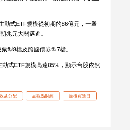
動式ETF規模從初期的86億元，一舉
逐步朝兆元大關邁進。
股票型8檔及跨國債券型7檔。
動式ETF規模高達85%，顯示台股依然
收益分配
品觀點財經
最後買進日