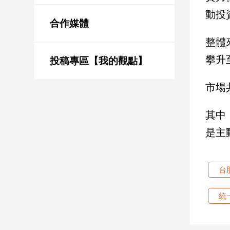
新
動投
冠
合作媒體
病
毒
整體
專
攀升
區
投稿專區【我的觀點】
市場
南
台
其中
灣
是主
觀
點
台
南
台
統
灣
觀
點