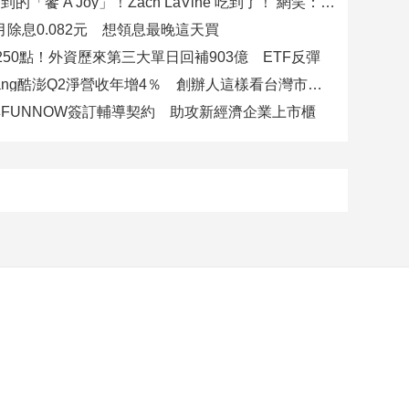
郭泓志訂不到的「饗 A Joy」！Zach LaVine 吃到了！ 網笑：運動員來吃超划算
八月除息0.082元 想領息最晚這天買
250點！外資歷來第三大單日回補903億 ETF反彈
美商Coupang酷澎Q2淨營收年增4％ 創辦人這樣看台灣市場！
FUNNOW簽訂輔導契約 助攻新經濟企業上市櫃