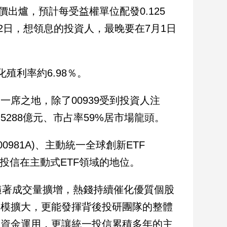
評價出爐，預計每受益權單位配發0.125
2日，想領息的投資人，最晚要在7月1日
化殖利率約6.98％。
一席之地，除了00939受到投資人注
288億元、市占率59%居市場龍頭。
981A)、主動統一全球創新ETF
定了統一投信在主動式ETF領域的地位。
隨著成交量擴增，熱錢持續催化優質個股
規模擴大，更能發揮背後投研團隊的整體
楚資金運用，更讓統一投信累積多年的主