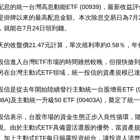
配息的統一台灣高息動能ETF (00939)，最新收益
是掛牌以來的最高配息金額。本次除息交易日為7月
，就能在7月24日領到錢。
天的收盤價21.47元計算，單次殖利率約0.58％，年
投信進入台灣ETF市場的時間雖然較晚，但很快搶到
另在台灣主動式ETF領域，統一投信的資產規模已達5
投信是從去年開始陸續發行主動統一台股增長ETF (00
988A)及主動統一升級50 ETF (00403A)，奠
投信表示，台股市場的資金生態正步入良性循環，
現。由於主動式ETF具備靈活選股的優勢，當資產
。加上主動式ETF每日揭露投資組合，讓投資人清