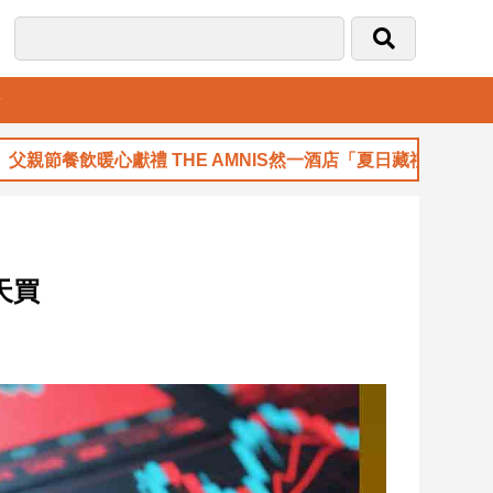
音
節餐飲暖心獻禮 THE AMNIS然一酒店「夏日藏禮」登場
天買