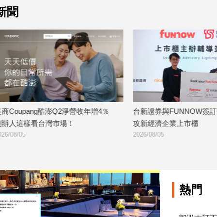
新聞
ang酷澎Q2淨營收年增4％
台新證券與FUNNOW簽訂輔導契約
看台灣市場！
攻新經濟企業上市櫃
2026/08/05
熱門