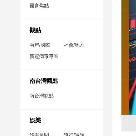
市
國會焦點
房
地
產
觀點
兩岸/國際
社會/地方
品
觀
新冠病毒專區
點
政
治
南台灣觀點
政
南台灣觀點
治
焦
點
娛樂
品
觀
點
娛樂星聞
流行/時尚