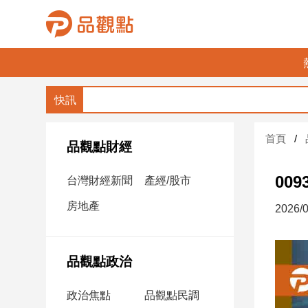
品
觀
點
財
首頁
經
品觀點財經
台
00
台灣財經新聞
產經/股市
灣
財
房地產
2026/0
經
新
聞
品觀點政治
產
經/
政治焦點
品觀點民調
股