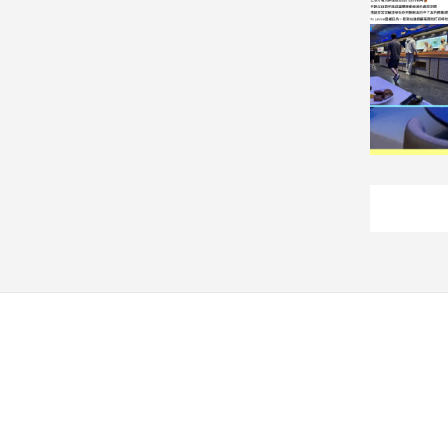
建
築/
室
內
設
計
旅
遊/
美
食
星
座/
命
理
消
費
健
康/
親