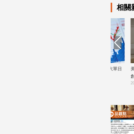
相關
娛
樂
娛
樂
星
聞
流
想領息最晚這
台股強彈1250點！外資歷來第三大單日
美商Coup
行/
回補903億 ETF反彈
創辦人這樣
時
尚
2026/08/06
2026/08/05
追
星
生
活