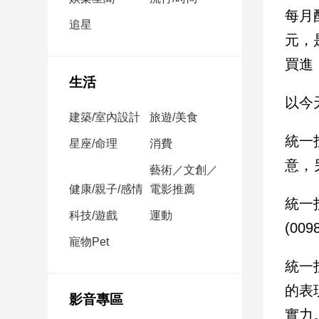
民
每月
調
追星
元，
國
會
買進
焦
生活
點
以今
建築/室內設計
旅遊/美食
統一
觀
星座/命理
消費
點
意，
藝術／文創／
健康/親子/感情
電影推薦
兩
統一
岸/
科技/遊戲
運動
國
(00
際
寵物Pet
社
統一
會/
的表
地
影音專區
方
實力