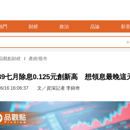
熱門
財經
政治
品論
影
父親
品觀點財經
產經/股市
939七月除息0.125元創新高 想領息最晚這
6/16 16:06:37
文／資深記者 李錦奇