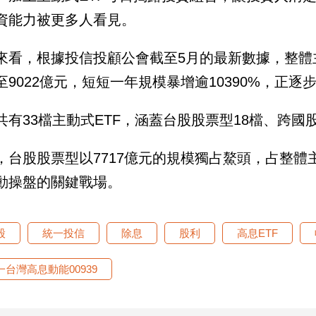
資能力被更多人看見。
來看，根據投信投顧公會截至5月的最新數據，整體主
至9022億元，短短一年規模暴增逾10390%，正
共有33檔主動式ETF，涵蓋台股股票型18檔、跨國
，台股股票型以7717億元的規模獨占鰲頭，占整體主
動操盤的關鍵戰場。
股
統一投信
除息
股利
高息ETF
一台灣高息動能00939