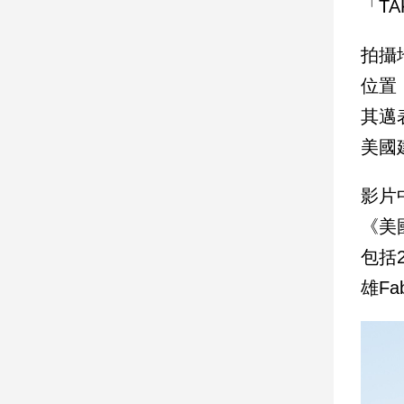
「T
建
築/
拍攝
室
內
位置
設
其邁
計
美國
旅
遊/
美
影片
食
《美
星
座/
包括
命
雄F
理
消
費
健
康/
親