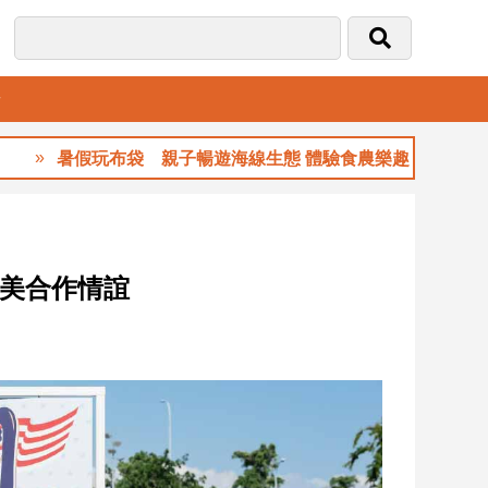
音
玩布袋 親子暢遊海線生態 體驗食農樂趣
玉山
台美合作情誼