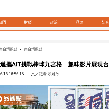
熱門
財經
政治
品論
影
暑假
南台灣觀點
南台灣觀點
邁攜AIT挑戰棒球九宮格 趣味影片展現
6/16 16:56:18
文／記者 賴君欣