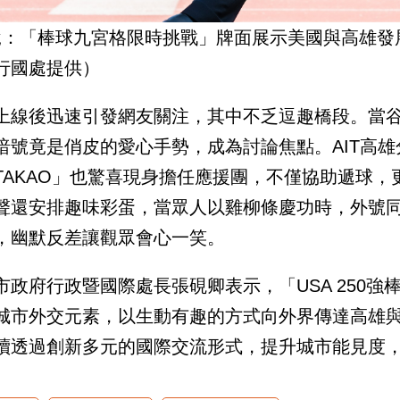
說：「棒球九宮格限時挑戰」牌面展示美國與高雄發
行國處提供）
上線後迅速引發網友關注，其中不乏逗趣橋段。當
暗號竟是俏皮的愛心手勢，成為討論焦點。AIT高
TAKAO」也驚喜現身擔任應援團，不僅協助遞球
聲還安排趣味彩蛋，當眾人以雞柳條慶功時，外號同
，幽默反差讓觀眾會心一笑。
市政府行政暨國際處長張硯卿表示，「USA 250
城市外交元素，以生動有趣的方式向外界傳達高雄
續透過創新多元的國際交流形式，提升城市能見度