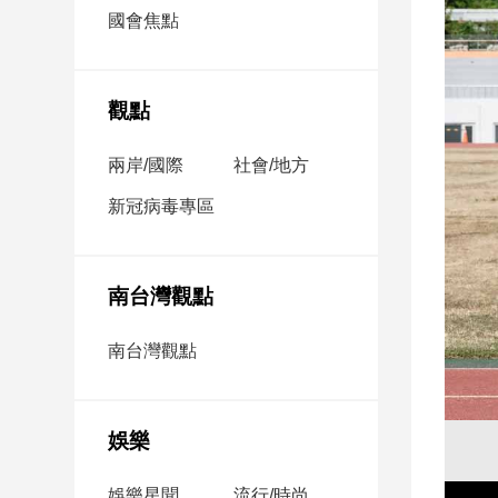
市
國會焦點
房
地
產
觀點
兩岸/國際
社會/地方
品
觀
新冠病毒專區
點
政
治
南台灣觀點
政
南台灣觀點
治
焦
點
娛樂
品
觀
點
娛樂星聞
流行/時尚