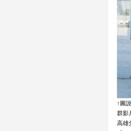
娛
樂
娛
樂
星
聞
流
行/
時
尚
追
星
↑圖
群影
生
高雄
活