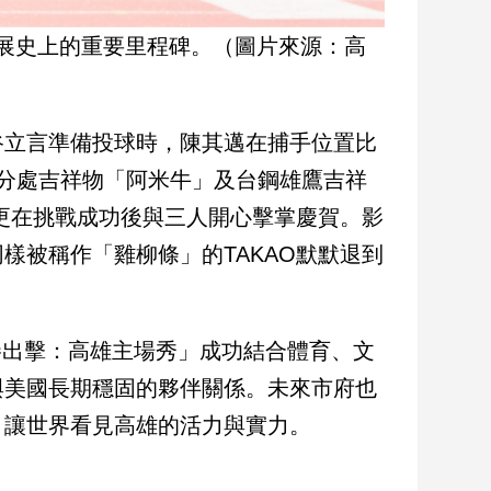
展史上的重要里程碑。（圖片來源：高
谷立言準備投球時，陳其邁在捕手位置比
雄分處吉祥物「阿米牛」及台鋼雄鷹吉祥
，更在挑戰成功後與三人開心擊掌慶賀。影
樣被稱作「雞柳條」的TAKAO默默退到
強棒出擊：高雄主場秀」成功結合體育、文
與美國長期穩固的夥伴關係。未來市府也
，讓世界看見高雄的活力與實力。