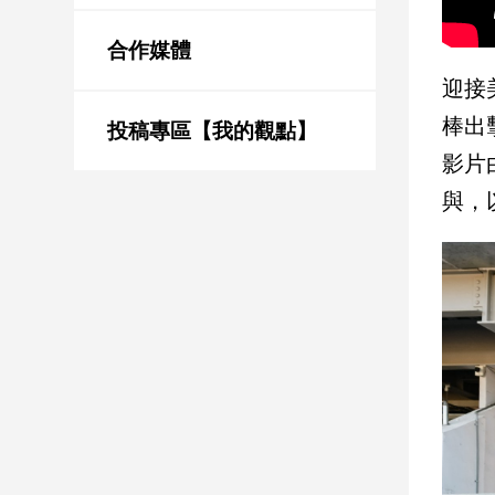
新
冠
合作媒體
病
毒
迎接
專
棒出
區
投稿專區【我的觀點】
影片
與，
南
台
灣
觀
點
南
台
灣
觀
點