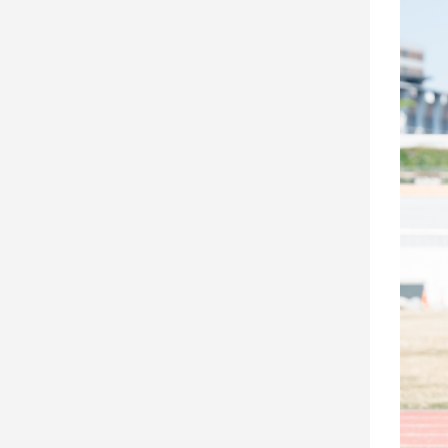
子/
感
情
藝
術
／
文
創
／
電
影
推
薦
科
技/
遊
戲
運
動