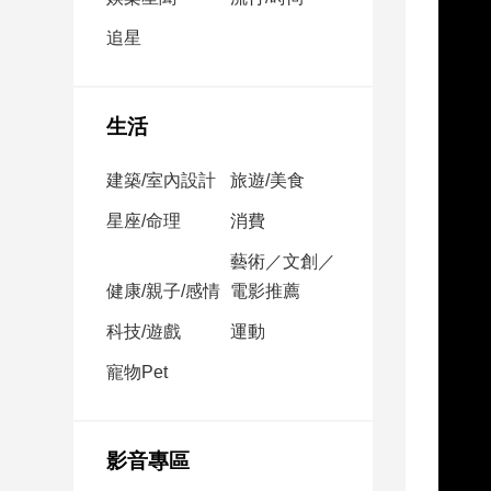
民
調
追星
國
會
焦
生活
點
建築/室內設計
旅遊/美食
觀
星座/命理
消費
點
藝術／文創／
健康/親子/感情
電影推薦
兩
岸/
科技/遊戲
運動
國
際
寵物Pet
社
會/
地
影音專區
方