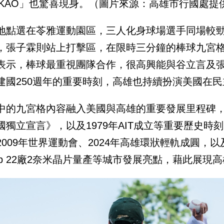
AKAO」也驚喜現身。（圖片來源：高雄市行國處提
地點選在苓雅運動園區，三人化身球場選手同場較
，張子霖則站上打擊區，在限時三分鐘的棒球九宮
表示，棒球最重視團隊合作，很高興能與谷立言及
建國250週年的重要時刻，高雄也持續扮演美國在
中的九宮格內容融入美國與高雄的重要發展里程碑，
國獨立宣言》，以及1979年AIT成立等重要歷史
2009年世界運動會、2024年高雄環狀輕軌成圓，以
ab 22廠2奈米晶片量產等城市發展亮點，藉此展