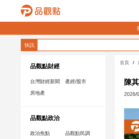
品
觀
點
財
首頁
經
品觀點財經
台
陳其
台灣財經新聞
產經/股市
灣
財
房地產
2026/0
經
新
聞
品觀點政治
產
經/
政治焦點
品觀點民調
股