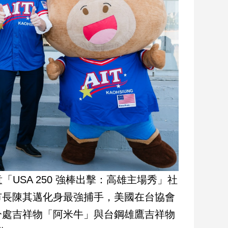
USA 250 強棒出擊：高雄主場秀」社
市長陳其邁化身最強捕手，美國在台協會
分處吉祥物「阿米牛」與台鋼雄鷹吉祥物