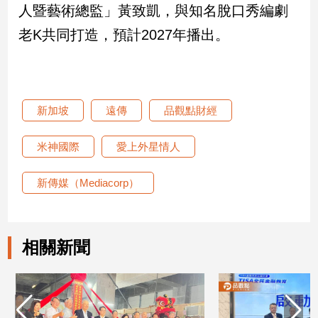
人暨藝術總監」黃致凱，與知名脫口秀編劇
專
區
老K共同打造，預計2027年播出。
【我
的
觀
點】
新加坡
遠傳
品觀點財經
米神國際
愛上外星情人
新傳媒（Mediacorp）
相關新聞