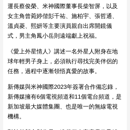
民
運長蔡俊榮、米神國際董事長柴智屏，以及
調
女主角曾菀婷偕彭千祐、施柏宇、張哲通、
國
會
溫貞菱、熙妍等主要演員親自出席開鏡儀
焦
式，男主角鳳小岳則遠端獻上祝福。
點
《愛上外星情人》講述一名外星人附身在地
觀
球年輕男子身上，必須執行尋找完美伴侶的
點
任務，過程中逐漸領悟真愛的故事。
兩
岸/
新傳媒與米神國際2023年簽署合作備忘錄，
國
新傳媒擁有6個電視頻道和11個電台頻道，是
際
新加坡最大媒體集團、也是唯一的無線電視
社
會/
機構。
地
方