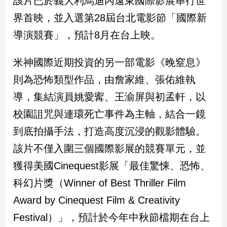
該片已於義大利烏迪內遠東國際影展舉行世
子/
界首映，並入選第28屆台北電影節「國際新
感
情
導演競賽」，預計8月在台上映。
藝
術
米神國際近期投資的另一部電影《晚窒息》
／
文
則為恐怖類型作品，由詹家維、張佑維執
創
導，集結演員姚愛寗、王渝屏與初孟軒，以
／
電
校園詛咒與連環死亡事件為主軸，結合一鏡
影
到底拍攝手法，打造高度沉浸的觀影體驗。
推
薦
該片不僅入圍三個國際影展的競賽單元，並
科
獲得美國Cinequest影展「最佳驚悚、恐怖、
技/
遊
科幻片獎（Winner of Best Thriller Film
戲
Award by Cinequest Film & Creativity
運
動
Festival）」，預計於今年中秋節檔期在台上