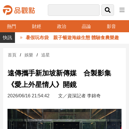
熱門
財經
政治
品論
影音
品
暑假玩布袋 親子暢遊海線生態 體驗食農樂趣
觀
點
財
首頁
娛樂
追星
經
遠傳攜手新加坡新傳媒 合製影集
台
灣
《愛上外星情人》開鏡
財
經
2026/06/16 21:54:42
文／資深記者 李錦奇
新
聞
產
經/
股