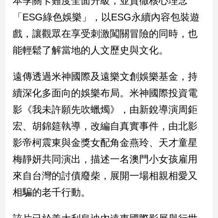
本季關卡難度全面升級，並貫徹核心理念
建
「ESG綠色娛樂」，以ESG永續內容包裝遊
築/
戲，讓觀眾在享受刺激闖關冒險的同時，也
室
內
能輕鬆了解當地的人文歷史與文化。
設
計
遠傳透過米神國際及遠樂文創娛樂基金，持
旅
遊/
續深化多面向的娛樂布局。米神國際投資電
美
影《我未許願先吹蠟燭》，由新銳導演周鉅
食
宏、胡錦筵執導，改編自真實事件，由北影
星
座/
影帝柯震東與金獎女配角金燕玲、天才童星
命
理
梅靜妍共同演出，描述一名澳門小女孩雇用
消
來自台灣的討債廢柴，展開一場相親相愛又
費
相騙的老千行動。
健
康/
親