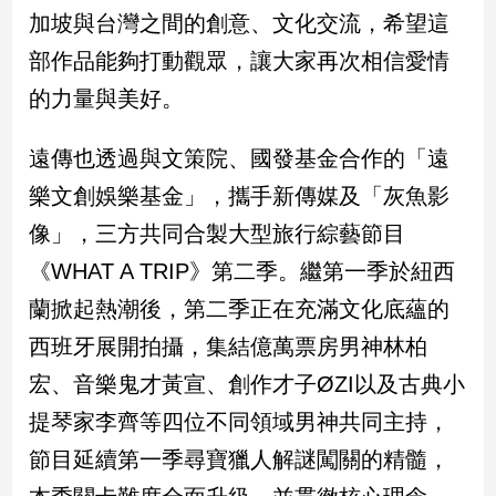
加坡與台灣之間的創意、文化交流，希望這
娛
部作品能夠打動觀眾，讓大家再次相信愛情
樂
的力量與美好。
娛
遠傳也透過與文策院、國發基金合作的「遠
樂
星
樂文創娛樂基金」，攜手新傳媒及「灰魚影
聞
像」，三方共同合製大型旅行綜藝節目
流
行/
《WHAT A TRIP》第二季。繼第一季於紐西
時
蘭掀起熱潮後，第二季正在充滿文化底蘊的
尚
追
西班牙展開拍攝，集結億萬票房男神林柏
星
宏、音樂鬼才黃宣、創作才子ØZI以及古典小
提琴家李齊等四位不同領域男神共同主持，
生
節目延續第一季尋寶獵人解謎闖關的精髓，
活