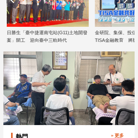
日勝生「臺中捷運南屯站(G11)土地開發
金研院、集保、投信投
案」開工 迎向臺中三軌時代
TISA金融教育 將辦1
2026/08/07
2026/08/07
» 更多
熱門