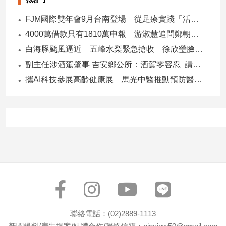
FJM國際雙年會9月台南登場 從足療實踐「活出愛」
4000萬借款只有1810萬申報 游淑慧追問鄭朝方：2190萬差額去哪了
白海豚颱風逼近 五峰水梨緊急搶收 徐欣瑩臉書急呼「搶救五峰水梨」
副主任涉酒駕肇事 吉安鄉公所：酒駕零容忍 請辭獲准
攜AI科技參展高齡健康展 馬光中醫推動預防醫學迎接長壽新經濟
聯絡電話：(02)2889-1113