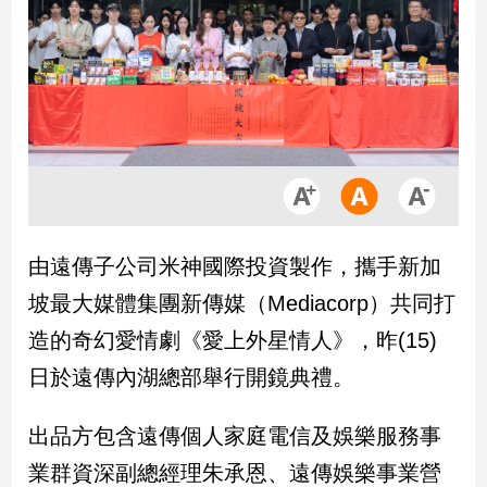
市
房
地
產
品
觀
點
政
由遠傳子公司米神國際投資製作，攜手新加
治
坡最大媒體集團新傳媒（Mediacorp）共同打
政
造的奇幻愛情劇《愛上外星情人》，昨(15)
治
日於遠傳內湖總部舉行開鏡典禮。
焦
點
品
出品方包含遠傳個人家庭電信及娛樂服務事
觀
業群資深副總經理朱承恩、遠傳娛樂事業營
點