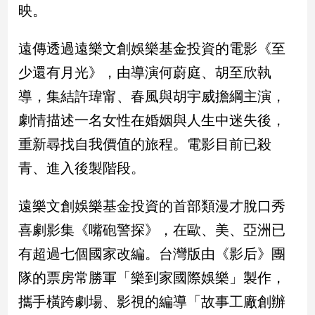
寵
映。
物
Pet
遠傳透過遠樂文創娛樂基金投資的電影《至
少還有月光》，由導演何蔚庭、胡至欣執
影
導，集結許瑋甯、春風與胡宇威擔綱主演，
音
劇情描述一名女性在婚姻與人生中迷失後，
專
區
重新尋找自我價值的旅程。電影目前已殺
青、進入後製階段。
合
遠樂文創娛樂基金投資的首部類漫才脫口秀
作
媒
喜劇影集《嘴砲警探》，在歐、美、亞洲已
體
有超過七個國家改編。台灣版由《影后》團
隊的票房常勝軍「樂到家國際娛樂」製作，
投
攜手橫跨劇場、影視的編導「故事工廠創辦
稿