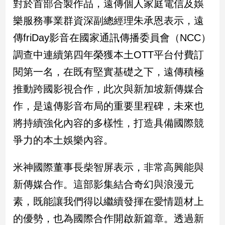
對於首部合製作品，遠傳個人家庭電信及娛
新
冠
樂服務事業群資深副總經理朱承恩表示，遠
病
傳friDay影音在國家通訊傳播委員會（NCC）
毒
專
調查中連續第四年榮獲本土OTT平台付費訂
區
閱第一名，在既有堅實基礎之下，遠傳積極
推動跨國影視合作，此次與新加坡新傳媒合
南
作，是遠傳影音布局的重要里程碑，未來也
台
將持續強化內容的多樣性，打造具備國際競
灣
觀
爭力的本土娛樂內容。
點
米神國際董事長柴智屏表示，非常高興能與
南
台
新傳媒合作。這部影集結合奇幻與浪漫元
灣
素，既能讓我們得以繼續發揮在愛情題材上
觀
點
的優勢，也為國際合作開啟新篇章。透過新