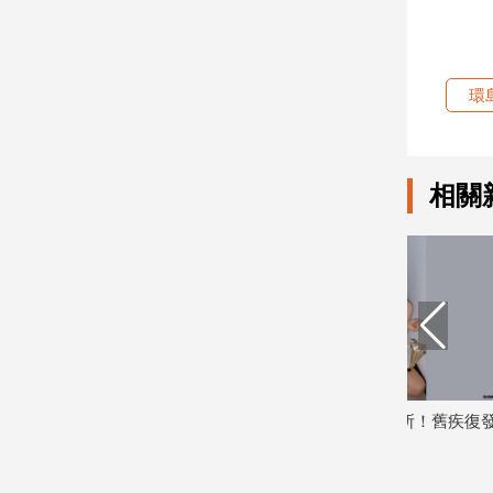
娛
樂
環
娛
樂
星
相關
聞
流
行/
時
尚
追
星
苡萱照片
李多慧下班直奔物理治療所！舊疾復發
李多慧驚爆
生
粉絲憂
光
活
2026/07/13
2026/07/08