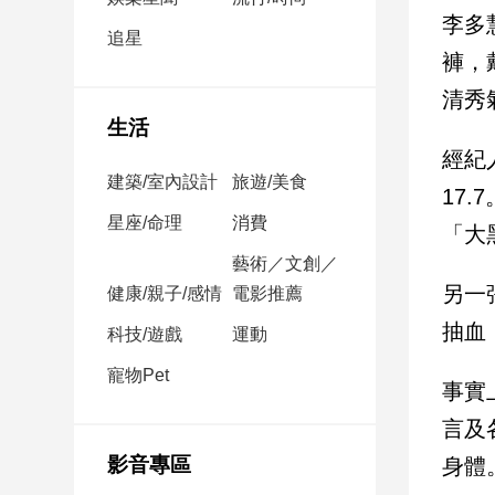
民
李多
調
追星
褲，
國
會
清秀
焦
生活
點
經紀
建築/室內設計
旅遊/美食
17
觀
星座/命理
消費
「大黑
點
藝術／文創／
另一
健康/親子/感情
電影推薦
兩
岸/
抽血
科技/遊戲
運動
國
際
寵物Pet
事實
社
言及
會/
地
影音專區
身體
方