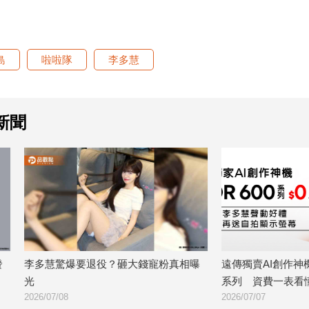
島
啦啦隊
李多慧
新聞
要退役？砸大錢寵粉真相曝
遠傳獨賣AI創作神機！HONOR 600
系列 資費一表看懂
2026/07/07