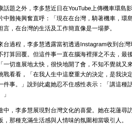
康話題之外，李多慧近日在YouTube上傳機車環
片中難掩興奮直呼：「現在在台灣，騎著機車，環
坦言，在台灣的生活及工作簡直像是一場夢。
來台過程，李多慧透露當初透過Instagram收到
不打算回覆。但這件事一直在腦海裡揮之不去，最
「一切進展地太快，很快地開了會，不知不覺就又
挑戰看看，「在我人生中這麼重大的決定，是我決
一件事。」說到此處她忍不住感性表示：「講這種
。」
途中，李多慧展現對台灣文化的喜愛。她在花蓮尋
販，那種充滿生活感與人情味的氛圍相當吸引人。