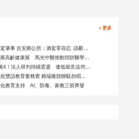
» 更多
副主任涉酒駕肇事 吉安鄉公所：酒駕零容忍 請辭獲准
攜AI科技參展高齡健康展 馬光中醫推動預防醫學迎接長壽新經濟
台股力守4萬4！法人研判持續震盪 逢低留意這些族群
柯志恩競辦批雙語教育要務實 賴瑞隆競辦駁勿唱衰高雄
化教育支持 AI、防毒、家教三箭齊發