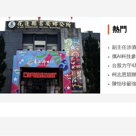
熱門
陳怡珍籲強