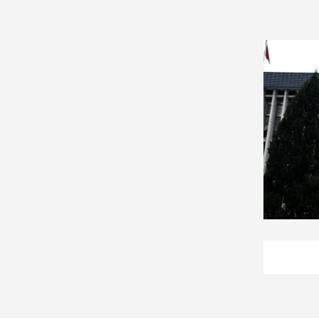
建
築/
室
內
設
計
旅
遊/
美
食
星
座/
命
理
消
費
健
康/
親