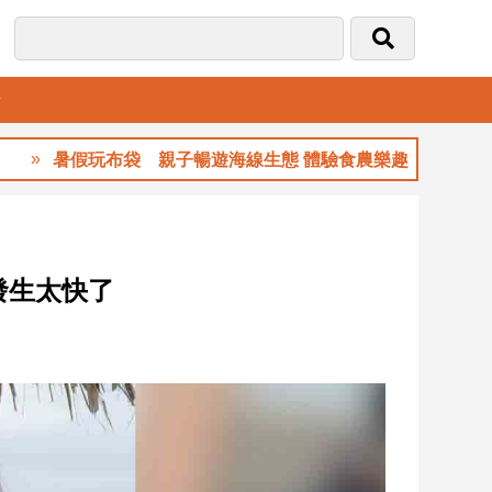
音
暑假玩布袋 親子暢遊海線生態 體驗食農樂趣
發生太快了