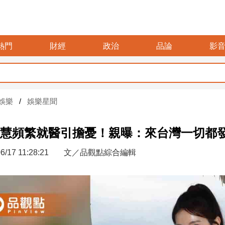
熱門
財經
政治
品論
影
娛樂
娛樂星聞
慧頻繁就醫引擔憂！親曝：來台灣一切都
6/17 11:28:21
文／品觀點綜合編輯