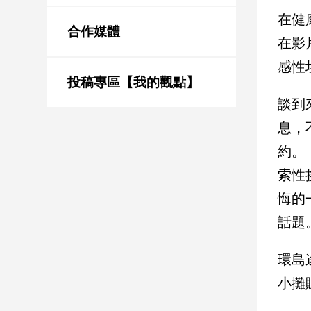
新
在健
冠
合作媒體
病
在影
毒
感性
專
區
投稿專區【我的觀點】
談到
息，
南
約。
台
灣
索性
觀
悔的
點
話題
南
台
環島
灣
觀
小攤
點