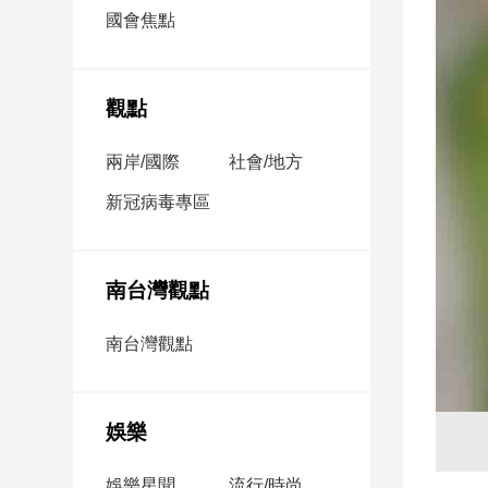
市
國會焦點
房
地
產
觀點
兩岸/國際
社會/地方
品
觀
新冠病毒專區
點
政
治
南台灣觀點
政
南台灣觀點
治
焦
點
娛樂
品
觀
點
娛樂星聞
流行/時尚