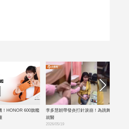
旗艦
李多慧韌帶發炎打針淚崩！為跳舞忍痛
第三屆「鐵路媽
就醫
登場
2026/05/19
2026/03/13