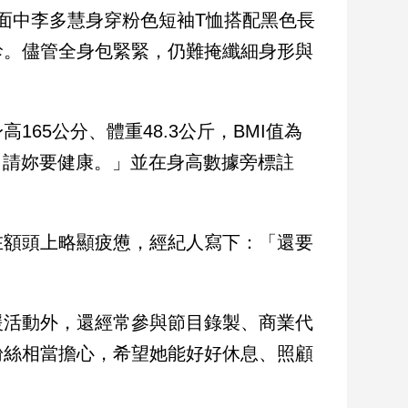
，畫面中李多慧身穿粉色短袖T恤搭配黑色長
診。儘管全身包緊緊，仍難掩纖細身形與
65公分、體重48.3公斤，BMI值為
？請妳要健康。」並在身高數據旁標註
在額頭上略顯疲憊，經紀人寫下：「還要
援活動外，還經常參與節目錄製、商業代
粉絲相當擔心，希望她能好好休息、照顧