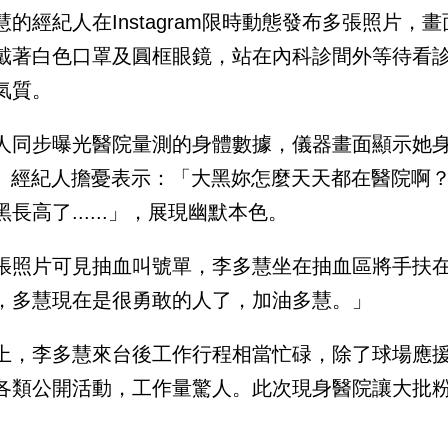
慧的經紀人在Instagram限時動態發布多張照片
戴著白色口罩及圓框眼鏡，站在內科診間外等待看
氣質。
人同步曝光醫院量測的身體數據，儀器畫面顯示她身高1
.7。經紀人擔憂表示：「大黑妳怎麼天天都在醫院啊
長高了......」，展現幽默本色。
張照片可見抽血叫號單，李多慧坐在抽血區將手扶
，多慧現在是很勇敢的人了，加油多慧。」
上，李多慧來台後工作行程相當忙碌，除了球場應
各類公開活動，工作量驚人。此次現身醫院讓大批
。