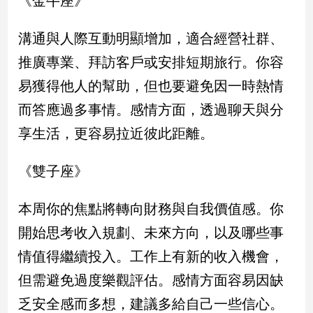
《金牛座》
民
調
溝通與人際互動明顯增加，適合經營社群、
國
會
推廣專業、拜訪客戶或安排短期旅行。你容
焦
易獲得他人的幫助，但也要避免因一時熱情
點
而答應過多事情。感情方面，透過聊天與分
享生活，更容易拉近彼此距離。
觀
點
《雙子座》
兩
岸/
本周你的焦點將轉向財務與自我價值感。你
國
開始思考收入規劃、未來方向，以及哪些事
際
情值得繼續投入。工作上有新的收入機會，
社
會/
但需避免過度樂觀評估。感情方面容易因缺
地
方
乏安全感而多想，建議多給自己一些信心。