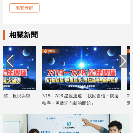
篠安老師
相關新聞
7/19－7/26 星座週運 「找回自信・恢復
07/12－07/18 星
秩序・勇敢迎向新的開始」
週」
2026/07/17
2026/07/10