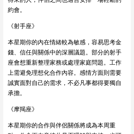
子/
約會。
感
情
《射手座》
藝
術
／
本星期你的內在情緒較為敏感，容易思考金
文
錢、信任與關係中的深層議題。部分的射手
創
／
座會想重新整理家務或處理家庭問題。工作
電
影
上需避免理想化合作內容。感情方面則需要
推
誠實面對自己的需求，不必凡事都得要獨自
薦
承擔。
科
技/
遊
《摩羯座》
戲
運
本星期你的合作與伴侶關係將成為本周重
動