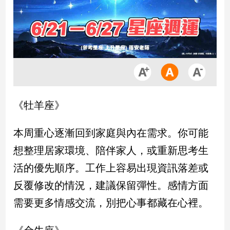
市
房
地
產
品
觀
《牡羊座》
點
政
本周重心逐漸回到家庭與內在需求。你可能
治
想整理居家環境、陪伴家人，或重新思考生
政
治
活的優先順序。工作上容易出現資訊落差或
焦
反覆修改的情況，建議保留彈性。感情方面
點
需要更多情感交流，別把心事都藏在心裡。
品
觀
點