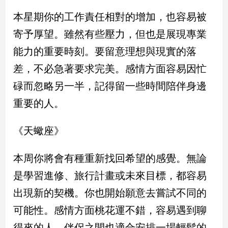
建
本星期你的工作責任相對的增加，也容易被
築/
寄予厚望。雖然有些壓力，但也是展現專業
室
內
能力的重要時刻。要留意理想與現實的落
設
計
差，不必急著要求完美。感情方面容易因忙
旅
碌而忽略另一半，記得留一些時間陪伴身邊
遊/
重要的人。
美
食
《天蠍座》
星
座/
命
本周你將會有種重新找回希望的感覺。無論
理
是學習進修、旅行計畫或未來目標，都容易
消
費
出現新的契機。你也開始願意去嘗試不同的
健
可能性。感情方面桃花運不錯，容易遇到聊
康/
得來的人，伴侶之間也適合安排一場輕鬆的
親