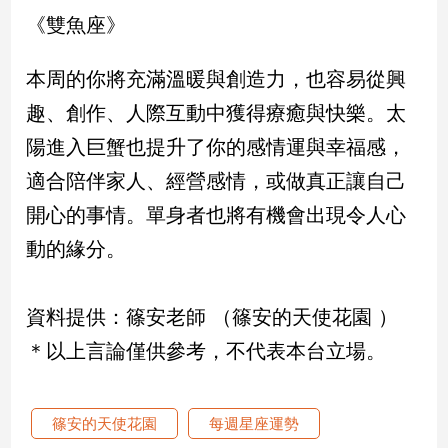
專
《雙魚座》
區
【我
本周的你將充滿溫暖與創造力，也容易從興
的
趣、創作、人際互動中獲得療癒與快樂。太
觀
陽進入巨蟹也提升了你的感情運與幸福感，
點】
適合陪伴家人、經營感情，或做真正讓自己
開心的事情。單身者也將有機會出現令人心
動的緣分。
資料提供：篠安老師 （篠安的天使花園 ）
＊以上言論僅供參考，不代表本台立場。
篠安的天使花園
每週星座運勢