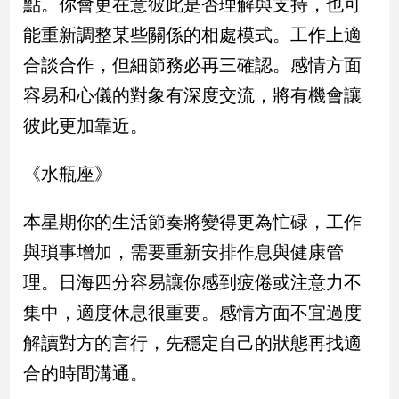
點。你會更在意彼此是否理解與支持，也可
寵
物
能重新調整某些關係的相處模式。工作上適
Pet
合談合作，但細節務必再三確認。感情方面
容易和心儀的對象有深度交流，將有機會讓
影
彼此更加靠近。
音
專
《水瓶座》
區
本星期你的生活節奏將變得更為忙碌，工作
合
與瑣事增加，需要重新安排作息與健康管
作
理。日海四分容易讓你感到疲倦或注意力不
媒
體
集中，適度休息很重要。感情方面不宜過度
解讀對方的言行，先穩定自己的狀態再找適
投
合的時間溝通。
稿