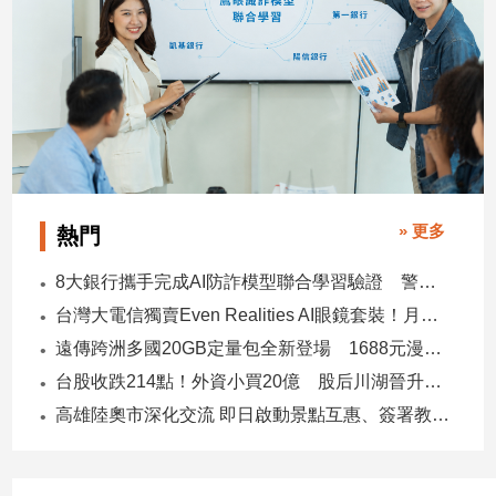
» 更多
熱門
8大銀行攜手完成AI防詐模型聯合學習驗證 警示帳戶準確度提升2倍
台灣大電信獨賣Even Realities AI眼鏡套裝！月付1399元 專案價3990
遠傳跨洲多國20GB定量包全新登場 1688元漫遊逾百國家！
台股收跌214點！外資小買20億 股后川湖晉升萬金股
高雄陸奧市深化交流 即日啟動景點互惠、簽署教育合作MOU