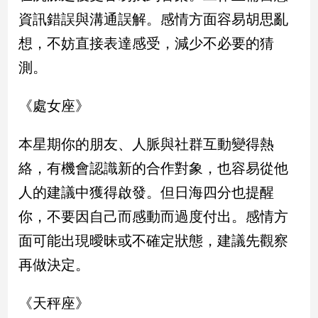
資訊錯誤與溝通誤解。感情方面容易胡思亂
娛
想，不妨直接表達感受，減少不必要的猜
樂
測。
娛
樂
《處女座》
星
聞
本星期你的朋友、人脈與社群互動變得熱
流
絡，有機會認識新的合作對象，也容易從他
行/
時
人的建議中獲得啟發。但日海四分也提醒
尚
你，不要因自己而感動而過度付出。感情方
追
星
面可能出現曖昧或不確定狀態，建議先觀察
再做決定。
生
《天秤座》
活