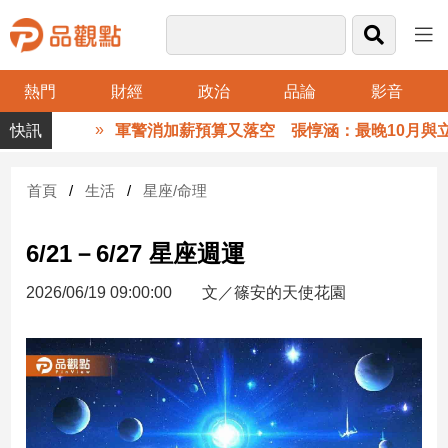
熱門
財經
政治
品論
影音
品
軍警消加薪預算又落空 張惇涵：最晚10月與立法
觀
點
財
首頁
生活
星座/命理
經
6/21－6/27 星座週運
台
灣
2026/06/19 09:00:00
文／篠安的天使花園
財
經
新
聞
產
經/
股