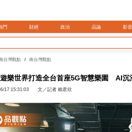
熱門
財經
政治
品論
影
暑假玩布
南台灣觀點
南台灣觀點
遊樂世界打造全台首座5G智慧樂園 AI
6/17 15:31:03
文／記者 賴君欣