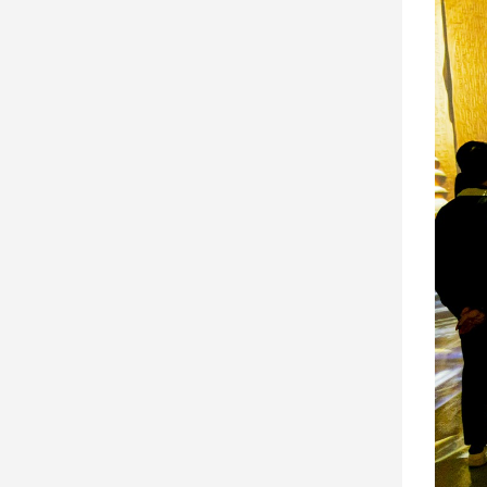
寵
物
Pet
影
音
專
區
合
作
媒
體
投
稿