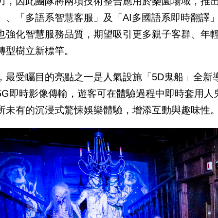
力，因此團隊將兩項技術整合應用於樂園場域，推出「
」、「多語系智慧客服」及「AI多國語系即時翻譯
也強化智慧服務品質，期望吸引更多親子客群、年
轉型樹立新標竿。
，最受矚目的亮點之一是人氣設施「5D鬼船」全新導
5G即時影像傳輸，遊客可在體驗過程中即時套用人
所未有的沉浸式驚悚娛樂體驗，增添互動與趣味性