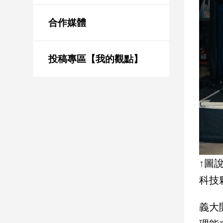
新
冠
合作媒體
病
毒
專
區
投稿專區【我的觀點】
南
台
灣
觀
點
↑圖
南
科技
台
灣
觀
義大
點