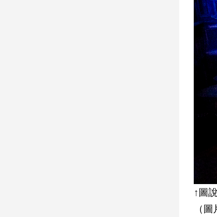
建
築/
室
內
設
計
旅
遊/
美
食
星
座/
命
理
消
費
↑圖
健
康/
（圖
親