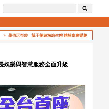
音
袋 親子暢遊海線生態 體驗食農樂趣
玉山金前
沉浸娛樂與智慧服務全面升級