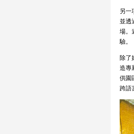
子/
另一
感
情
並透
藝
場。
術
／
驗。
文
創
除了
／
電
造專
影
推
供園
薦
跨語
科
技/
遊
戲
運
動