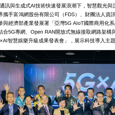
G通訊與生成式AI技術快速發展浪潮下，智慧觀光
界攜手富鴻網股份有限公司（FDS）、財團法人資
參與經濟部產業發展署「亞灣5G AIoT國際商用
結合5G專網、Open RAN開放式無線接取網路架構
G×AI智慧娛樂升級成果發表會」，展示科技導入主