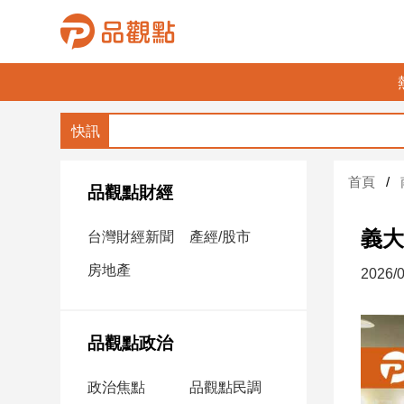
品
觀
點
財
首頁
經
品觀點財經
台
義大
台灣財經新聞
產經/股市
灣
財
房地產
2026/0
經
新
聞
品觀點政治
產
經/
政治焦點
品觀點民調
股