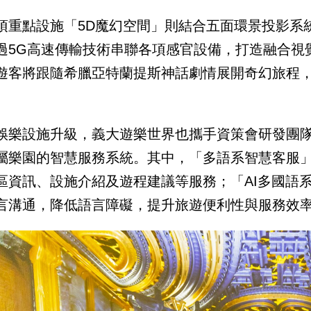
項重點設施「5D魔幻空間」則結合五面環景投影系
過5G高速傳輸技術串聯各項感官設備，打造融合視
遊客將跟隨希臘亞特蘭提斯神話劇情展開奇幻旅程
娛樂設施升級，義大遊樂世界也攜手資策會研發團隊
屬樂園的智慧服務系統。其中，「多語系智慧客服
區資訊、設施介紹及遊程建議等服務；「AI多國語
言溝通，降低語言障礙，提升旅遊便利性與服務效