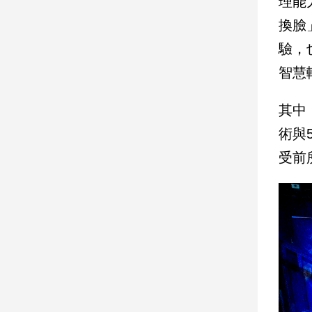
理能
換臉
娛
驗，
樂
智慧
娛
樂
其中
星
聞
術與
流
受前
行/
時
尚
追
星
生
活