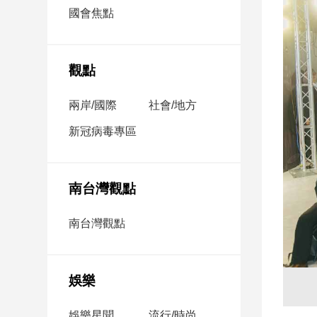
市
國會焦點
房
地
產
觀點
兩岸/國際
社會/地方
品
觀
新冠病毒專區
點
政
治
南台灣觀點
政
南台灣觀點
治
焦
點
娛樂
品
觀
點
娛樂星聞
流行/時尚