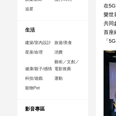
民
在5
調
追星
樂世
國
會
共同
焦
生活
首座
點
「5
建築/室內設計
旅遊/美食
觀
星座/命理
消費
點
藝術／文創／
健康/親子/感情
電影推薦
兩
岸/
科技/遊戲
運動
國
際
寵物Pet
社
會/
地
影音專區
方