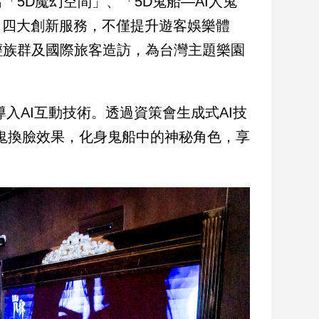
5D魔幻空間」、「5D鬼船—AI人鬼
」四大創新服務，不僅提升遊客娛樂體
輕族群及國際旅客造訪，為台灣主題樂園
入AI互動技術。透過資策會生成式AI技
鬼換臉效果，化身鬼船中的神秘角色，享
。