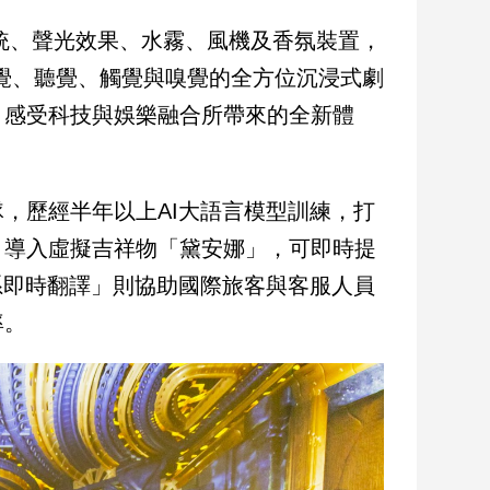
統、聲光效果、水霧、風機及香氛裝置，
覺、聽覺、觸覺與嗅覺的全方位沉浸式劇
，感受科技與娛樂融合所帶來的全新體
，歷經半年以上AI大語言模型訓練，打
」導入虛擬吉祥物「黛安娜」，可即時提
系即時翻譯」則協助國際旅客與客服人員
率。