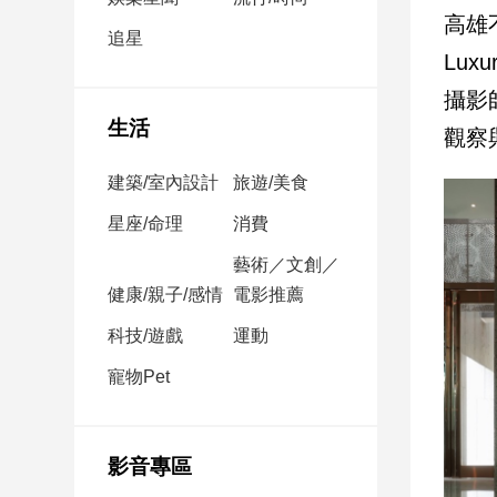
民
高雄
調
追星
Lux
國
會
攝影師
焦
生活
觀察
點
建築/室內設計
旅遊/美食
觀
星座/命理
消費
點
藝術／文創／
健康/親子/感情
電影推薦
兩
岸/
科技/遊戲
運動
國
際
寵物Pet
社
會/
地
影音專區
方