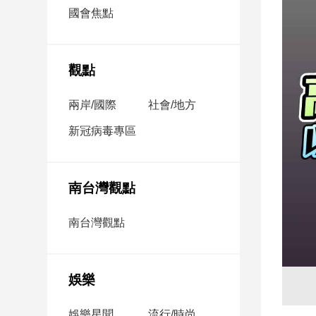
市
國會焦點
房
地
產
觀點
兩岸/國際
社會/地方
品
觀
新冠病毒專區
點
政
治
南台灣觀點
政
南台灣觀點
治
焦
點
娛樂
品
觀
點
娛樂星聞
流行/時尚