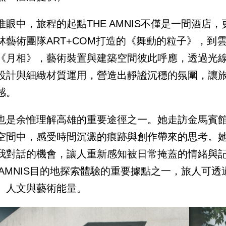
惟眼中，旅程的起點THE AMNIS不僅是一間酒
藝術團隊ART+COM打造的《舞動的粒子》，到雲垂樓展
《月相》，藝術裝置與建築空間彼此呼應，透過光
設計與細緻材質運用，營造出靜謐沉穩的氛圍，讓
感。
也是余惟理解高雄的重要途徑之一。她走訪金馬賓
空間中，感受時間沉澱的痕跡與創作帶來的思考。
我對話的機會，讓人重新感知被日常掩蓋的情緒與
E AMNIS目的地探索體驗的重要據點之一，旅人
、人文與藝術能量。