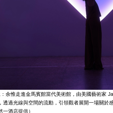
說：余惟走進金馬賓館當代美術館，由美國藝術家 James
，透過光線與空間的流動，引領觀者展開一場關於
然一酒店提供）