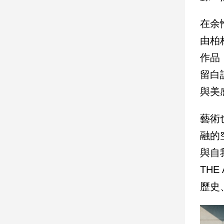
子/
感
在余
情
由柏林
藝
術
作品
／
留白
文
創
與美
／
電
藝術
影
推
融的
薦
與自
科
技/
TH
遊
歷史
戲
運
動