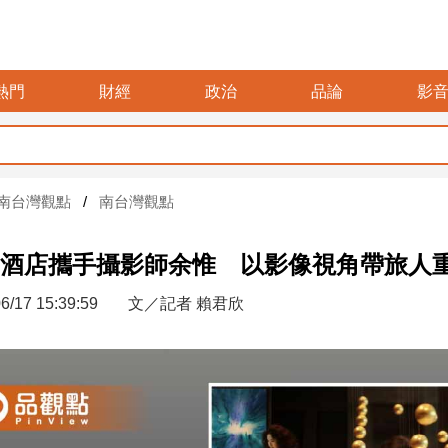
熱門
財經
政治
品論
影
南台灣觀點
南台灣觀點
酒店攜手攝影師余惟 以影像視角帶旅人
6/17 15:39:59
文／記者 賴君欣