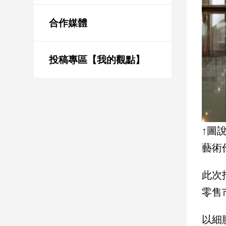
新
冠
合作媒體
病
毒
專
區
投稿專區【我的觀點】
南
台
灣
↑圖
觀
藝術
點
南
此次
台
零售
灣
觀
點
以細