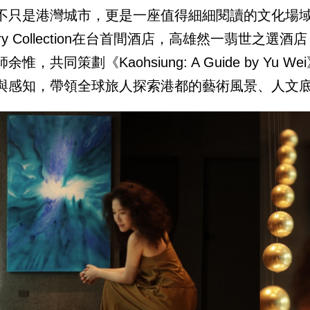
不只是港灣城市，更是一座值得細細閱讀的文化場域
ury Collection在台首間酒店，高雄然一翡世之選
余惟，共同策劃《Kaohsiung: A Guide by 
與感知，帶領全球旅人探索港都的藝術風景、人文