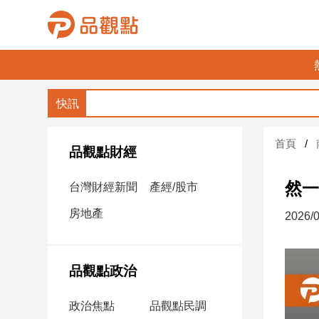
品
觀
點
財
首頁
經
品觀點財經
台
然一
台灣財經新聞
產經/股市
灣
財
房地產
2026/0
經
新
聞
品觀點政治
產
經/
政治焦點
品觀點民調
股