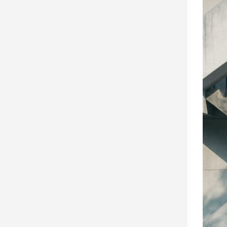
寵
物
Pet
影
音
專
區
合
作
媒
體
投
稿