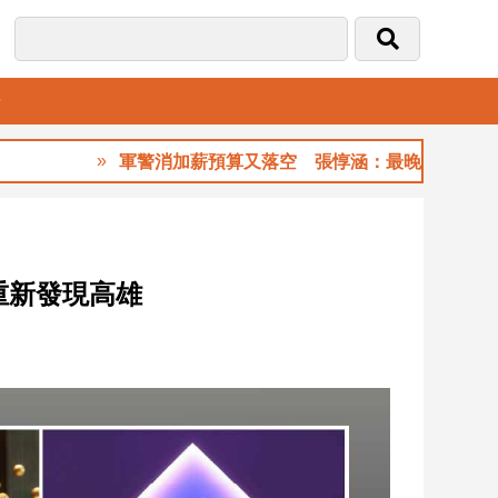
音
軍警消加薪預算又落空 張惇涵：最晚10月與立法院溝通
重新發現高雄