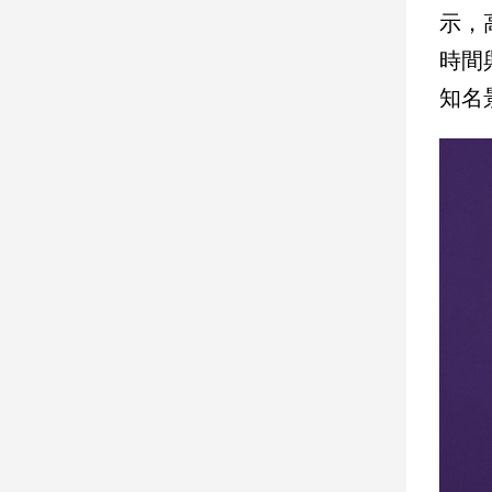
示，
娛
時間
樂
知名
娛
樂
星
聞
流
行/
時
尚
追
星
生
活