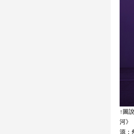
建
築/
室
內
設
計
旅
遊/
美
食
星
座/
命
理
消
↑圖
費
健
河》
康/
源：
親