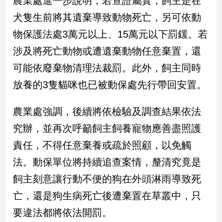
農業處進一步說明，若查證屬實，飼主是在
建
犬隻生前將其遺棄導致動物死亡，另可依動
築/
物保護法處3萬元以上、15萬元以下罰鍰。若
室
內
涉及將死亡動物或遭遺棄動物任意棄置，還
設
計
可能依廢棄物清理法裁罰。此外，飼主同時
旅
放養的3隻貓咪也已被動保處先行帶回安置。
遊/
美
農業處強調，後續將依檢驗及調查結果依法
食
究辦，並再次呼籲飼主飼養寵物應善盡照護
星
座/
責任，不得任意棄養或疏於照顧，以免觸
命
理
法。動保單位將持續追查案情，釐清究竟是
消
飼主刻意讓行動不便的狗在外頭淋雨導致死
費
亡，還是狗生病死亡後遭棄置在草叢中，只
健
康/
要違法都將依法開罰。
親