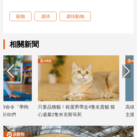
子/
感
寵物
虐待
虐待動物
情
藝
術
／
相關新聞
文
創
／
電
影
推
薦
科
技/
只要品種貓！租屋男帶走4隻名貴貓 狠
高雄男遛狗不繫繩！
遊
戲
心遺棄2隻米克斯等死
主護愛犬摔傷提告
2026/07/08
2026/07/08
運
動