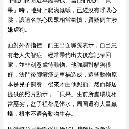
帶他到家附近草叢尋找。當他們找到「貝
新
果」時，牠身上爬滿蟲蟻，已經沒有呼吸心
冠
病
跳，讓這名熱心民眾相當氣憤，質疑飼主涉
毒
專
嫌虐狗。
區
面對外界指控，飼主出面喊冤表示，自己患
有老人失智症，經常帶狗出去後忘記帶回
南
台
家，並非刻意虐待動物。他強調對貓狗很
灣
好，法鬥後腳癱瘓是車禍造成，這些動物原
觀
本是兒子飼養，後來才由他照顧。然而鄰居
點
提供的照片顯示，「貝果」生前所處環境相
南
當惡劣，盆子裡都是髒水，周圍還有大量蟲
台
灣
蟻，根本不適合動物生存。
觀
點