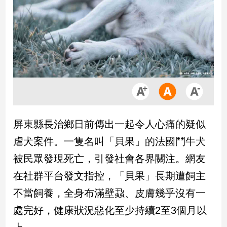
市
房
地
產
品
觀
點
政
屏東縣長治鄉日前傳出一起令人心痛的疑似
治
虐犬案件。一隻名叫「貝果」的法國鬥牛犬
政
被民眾發現死亡，引發社會各界關注。網友
治
在社群平台發文指控，「貝果」長期遭飼主
焦
點
不當飼養，全身布滿壁蝨、皮膚幾乎沒有一
品
處完好，健康狀況惡化至少持續2至3個月以
觀
點