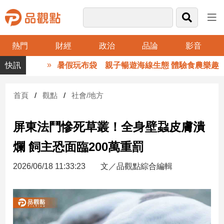
熱門
財經
政治
品論
影音
品
暑假玩布袋 親子暢遊海線生態 體驗食農樂趣
觀
點
財
首頁
觀點
社會/地方
經
屏東法鬥慘死草叢！全身壁蝨皮膚潰
台
灣
爛 飼主恐面臨200萬重罰
財
經
2026/06/18 11:33:23
文／品觀點綜合編輯
新
聞
產
經/
股