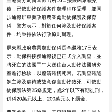
里港警分局新圍派出所16日接獲民眾報案
後，已依動物保護案件處理程序受理，並同
娛
步通報屏東縣政府農業處動物保護及保育
樂
科。警方表示，對於任何涉及動物保護案
娛
件，均秉持依法行政原則辦理。
樂
星
聞
屏東縣政府農業處動保科長李繼雅17日表
流
示，動保科接獲通報後已正式介入調查，並
行/
將死亡的法國鬥牛犬送往台大動物法醫研究
時
尚
室進行檢驗，以釐清確切死因。若調查確認
追
飼主涉及虐待或故意傷害動物致死，可依動
星
物保護法第25條規定，處2年以下有期徒刑，
併科20萬元以上、200萬元以下罰金。
生
活