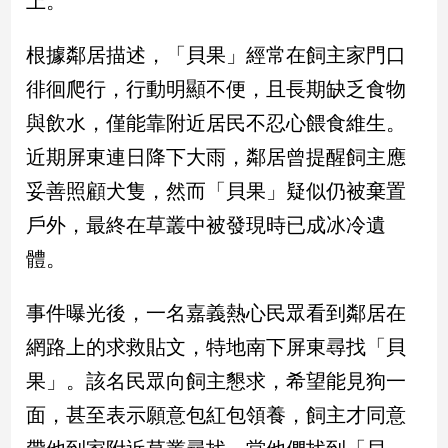
上。
民
調
根據鄰居描述，「貝果」經常在飼主家門口
國
會
徘徊爬行，行動明顯不便，且長期缺乏食物
焦
與飲水，僅能靠附近居民不忍心餵食維生。
點
近期屏東連日降下大雨，鄰居曾提醒飼主應
妥善照顧犬隻，然而「貝果」疑似仍被棄置
觀
戶外，最終在草叢中被發現時已成冰冷遺
點
體。
兩
岸/
事件曝光後，一名嘉義熱心民眾看到鄰居在
國
際
網路上的求救貼文，特地南下屏東尋找「貝
社
果」。該名民眾向飼主懇求，希望能見狗一
會/
地
面，甚至表示願意包紅包領養，飼主才同意
方