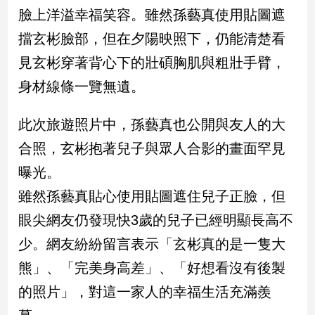
民
臉上洋溢幸福笑容。雖然孫藝真使用貼圖遮
調
擋玄彬臉部，但在夕陽映照下，仍能清楚看
國
會
見玄彬穿著背心下的壯碩胸肌與粗壯手臂，
焦
身材線條一覽無遺。
點
此次旅遊照片中，孫藝真也公開與友人的大
觀
合照，玄彬抱著兒子與眾人合影的畫面罕見
點
曝光。
兩
雖然孫藝真貼心使用貼圖遮住兒子正臉，但
岸/
眼尖網友仍發現快3歲的兒子已經明顯長高不
國
際
少。網友紛紛留言表示「玄彬真的是一隻大
社
熊」、「完美身高差」、「好想看沒有後製
會/
地
的照片」，對這一家人的幸福生活充滿羨
方