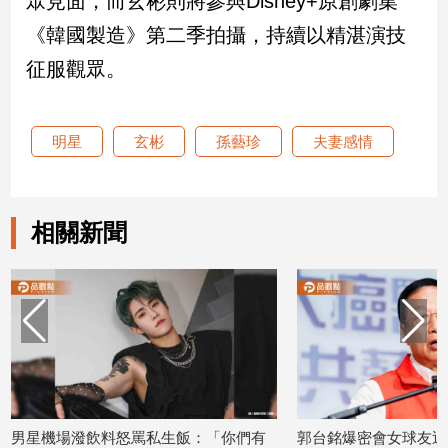
眾見面，而玄彬則將參與Disney+原創劇集
《韓國製造》第二季拍攝，持續以精湛演技
娛
征服觀眾。
樂
娛
明星
玄彬
孫藝珍
夫妻感情
樂
星
聞
流
相關新聞
行/
時
尚
追
星
生
活
男星機場潑飲料怒罵私生飯：「你們有
郭台銘爆密會女球友近