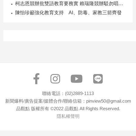
柯志恩競辦批雙語教育要務實 賴瑞隆競辦駁勿唱衰高雄
子/
感
陳怡珍籲強化教育支持 AI、防毒、家教三箭齊發
情
藝
術
／
文
創
／
電
影
推
薦
聯絡電話：(02)2889-1113
科
技/
新聞爆料/廣告提案/媒體合作/聯絡信箱：pinview50@gmail.com
遊
品觀點 版權所有 ©2022 品觀點 All Rights Reserved.
戲
隱私權聲明
運
動