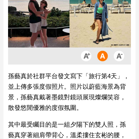
市
房
地
產
品
觀
點
政
孫藝真於社群平台發文寫下「旅行第4天」，
治
並上傳多張度假照片。照片以蔚藍海景為背
政
景，孫藝真戴著墨鏡對鏡頭展現燦爛笑容，
治
散發悠閒優雅的度假氛圍。
焦
點
品
其中最受矚目的是一組夕陽下的雙人照，孫
觀
藝真穿著細肩帶背心，溫柔摟住玄彬的腰，
點