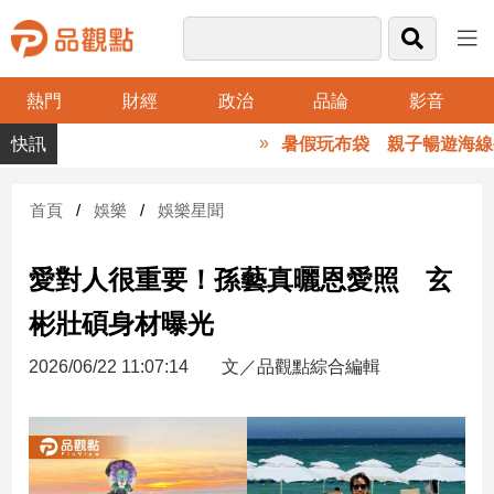
熱門
財經
政治
品論
影音
品
暑假玩布袋 親子暢遊海線生
觀
點
財
首頁
娛樂
娛樂星聞
經
愛對人很重要！孫藝真曬恩愛照 玄
台
灣
彬壯碩身材曝光
財
經
2026/06/22 11:07:14
文／品觀點綜合編輯
新
聞
產
經/
股