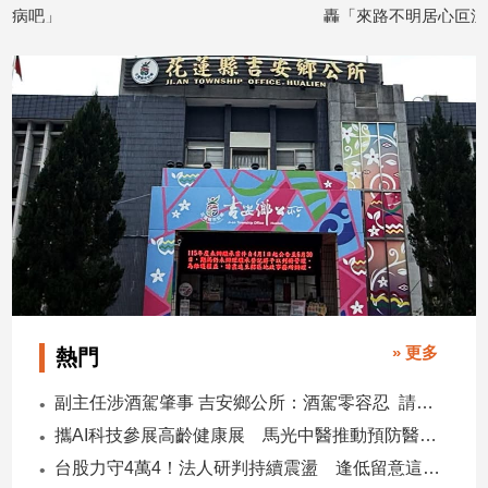
病吧」
轟「來路不明居心叵測
建
2026/07/06
2026/06/30
築/
室
內
設
計
旅
遊/
美
食
星
座/
命
理
» 更多
熱門
消
副主任涉酒駕肇事 吉安鄉公所：酒駕零容忍 請辭獲准
費
攜AI科技參展高齡健康展 馬光中醫推動預防醫學迎接長壽新經濟
健
康/
台股力守4萬4！法人研判持續震盪 逢低留意這些族群
親