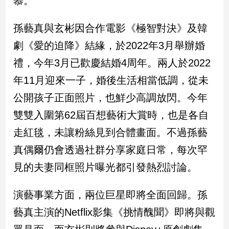
慕。
新
冠
孫藝真與玄彬因合作電影《極智對決》及韓
病
毒
劇《愛的迫降》結緣，於2022年3月舉辦婚
專
區
禮，今年3月已歡慶結婚4周年。兩人於2022
年11月迎來一子，婚後生活相當低調，從未
公開孩子正面照片，也鮮少高調放閃。今年
南
台
雙雙入圍第62屆百想藝術大賞時，也是各自
灣
走紅毯，未讓粉絲見到合體畫面。不過孫藝
觀
真偶爾仍會透過社群分享家庭日常，每次罕
點
見的夫妻同框照片曝光都引發熱烈討論。
南
台
演藝事業方面，兩位巨星即將全面回歸。孫
灣
觀
藝真主演的Netflix影集《挑情醜聞》即將與觀
點