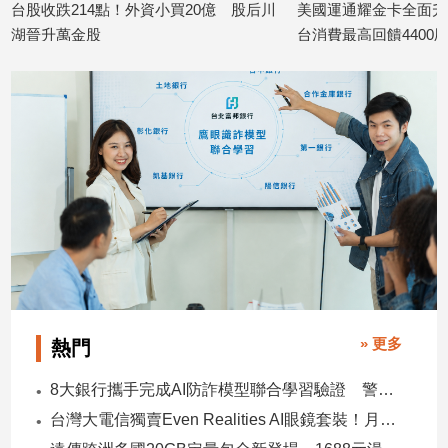
台股收跌214點！外資小買20億 股后川
美國運通耀金卡全面升
湖晉升萬金股
台消費最高回饋440
娛
2026/08/06
2026/08/06
樂
娛
樂
星
聞
流
行/
時
尚
追
星
» 更多
熱門
8大銀行攜手完成AI防詐模型聯合學習驗證 警示帳戶準確度提升2倍
生
台灣大電信獨賣Even Realities AI眼鏡套裝！月付1399元 專案價3990
活