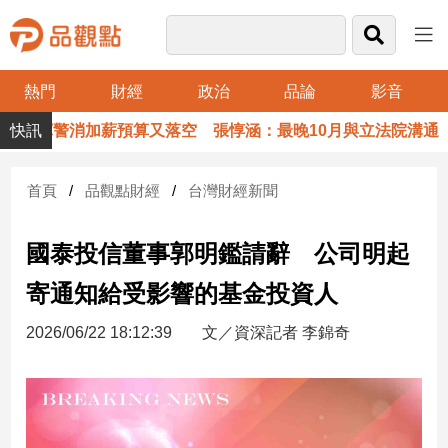
熱門
財經
政治
品論
影音
品
軍警消加薪預算又落空 張惇涵：最晚10月與立法院溝通
觀
點
財
首頁
品觀點財經
台灣財經新聞
經
國泰投信董事郭明鑑請辭 公司明起
台
灣
寄通知給受影響的基金投資人
財
經
2026/06/22 18:12:39
文／資深記者 李錦奇
新
聞
產
經/
股