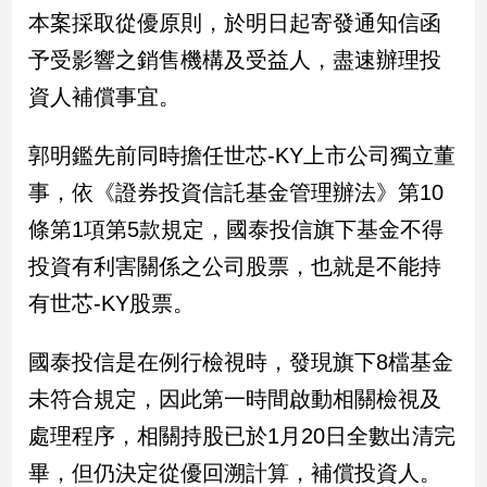
民
本案採取從優原則，於明日起寄發通知信函
調
予受影響之銷售機構及受益人，盡速辦理投
國
會
資人補償事宜。
焦
點
郭明鑑先前同時擔任世芯-KY上市公司獨立董
事，依《證券投資信託基金管理辦法》第10
觀
條第1項第5款規定，國泰投信旗下基金不得
點
投資有利害關係之公司股票，也就是不能持
兩
有世芯-KY股票。
岸/
國
國泰投信是在例行檢視時，發現旗下8檔基金
際
未符合規定，因此第一時間啟動相關檢視及
社
會/
處理程序，相關持股已於1月20日全數出清完
地
方
畢，但仍決定從優回溯計算，補償投資人。