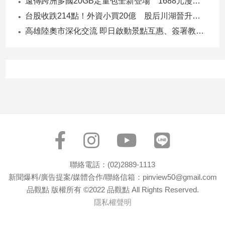
遠傳跨洲多國20GB定量包全新登場 1688元漫遊逾百國家！
建
台股收跌214點！外資小買20億 股后川湖晉升萬金股
築/
高雄陸奧市深化交流 即日啟動景點互惠、簽署教育合作MOU
室
內
設
計
旅
遊/
美
食
星
座/
命
理
聯絡電話：(02)2889-1113
消
新聞爆料/廣告提案/媒體合作/聯絡信箱：pinview50@gmail.com
費
品觀點 版權所有 ©2022 品觀點 All Rights Reserved.
隱私權聲明
健
康/
親