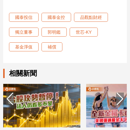
新
冠
病
國泰投信
國泰金控
品觀點財經
毒
專
獨立董事
郭明鑑
世芯-KY
區
基金淨值
補償
南
台
灣
相關新聞
觀
點
南
台
灣
觀
點