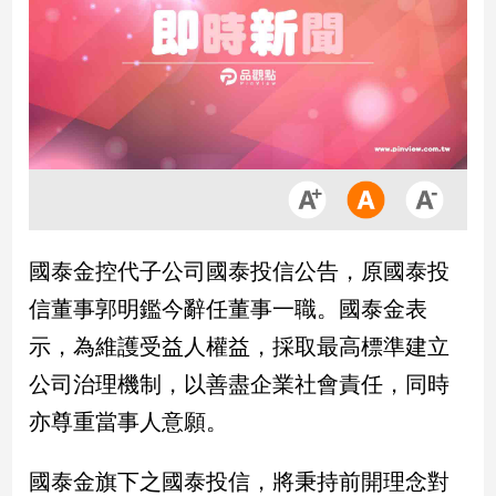
市
房
地
產
品
觀
點
政
國泰金控代子公司國泰投信公告，原國泰投
治
信董事郭明鑑今辭任董事一職。國泰金表
政
示，為維護受益人權益，採取最高標準建立
治
公司治理機制，以善盡企業社會責任，同時
焦
點
亦尊重當事人意願。
品
觀
國泰金旗下之國泰投信，將秉持前開理念對
點