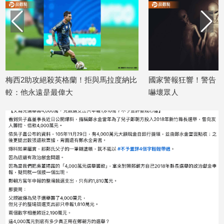
建
築/
室
內
設
計
梅西2助攻絕殺英格蘭！拒與馬拉度納比
國家警報狂響！警告「外
旅
遊/
較：他永遠是最偉大
嚇壞眾人
美
026/07/16
2026/06/26
食
星
座/
命
理
消
費
健
康/
親