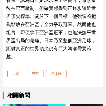
森保一認為日本足球水準正在提升，雖然最
後被巴西壓制，但確實感覺到正逐步逼近世
娛
界頂尖標準。關於下一個目標，他強調將把
樂
焦點放在亞洲盃，全力爭取冠軍。然而他也
娛
坦言，即便拿下亞洲盃冠軍，也無法撫平世
樂
星
界盃出局的傷痛。日本乃至整個亞洲足球，
聞
距離真正的世界頂尖仍有巨大鴻溝需要跨
流
行/
越。
時
尚
追
世足
巴西
日本隊
星
相關新聞
生
活