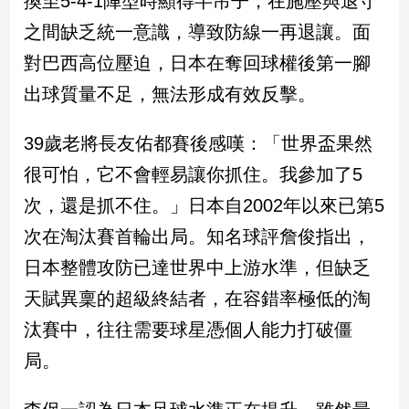
換至5-4-1陣型時顯得半吊子，在施壓與退守
新
之間缺乏統一意識，導致防線一再退讓。面
冠
病
對巴西高位壓迫，日本在奪回球權後第一腳
毒
專
出球質量不足，無法形成有效反擊。
區
39歲老將長友佑都賽後感嘆：「世界盃果然
很可怕，它不會輕易讓你抓住。我參加了5
南
台
次，還是抓不住。」日本自2002年以來已第5
灣
次在淘汰賽首輪出局。知名球評詹俊指出，
觀
日本整體攻防已達世界中上游水準，但缺乏
點
天賦異稟的超級終結者，在容錯率極低的淘
南
汰賽中，往往需要球星憑個人能力打破僵
台
灣
局。
觀
點