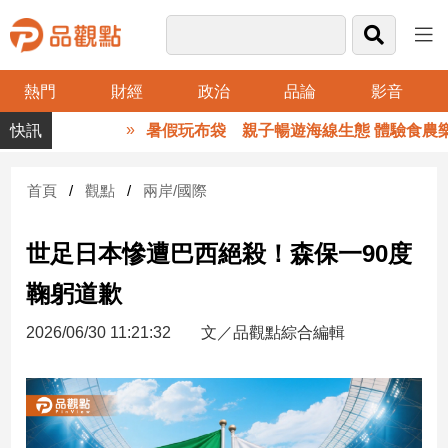
熱門
財經
政治
品論
影音
品
暑假玩布袋 親子暢遊海線生態 體驗食農樂
觀
點
財
首頁
觀點
兩岸/國際
經
世足日本慘遭巴西絕殺！森保一90度
台
灣
鞠躬道歉
財
經
2026/06/30 11:21:32
文／品觀點綜合編輯
新
聞
產
經/
股