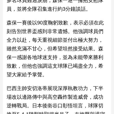
多名球員難過淚崩，森保一逐一擁抱安慰隊
民
員，並將全隊召集進行約3分鐘談話。
調
國
會
森保一賽後以90度鞠躬致歉，表示必須在此
焦
刻告別世界盃感到非常遺憾。他強調球員們
點
全力以赴，每天重視細節並付出極大努力，
雖然充滿不甘心，但希望坦然接受結果。森
觀
保一感謝各地球迷支持，並為未能帶來勝利
點
致歉，但他也強調這支球隊已竭盡全力，希
兩
望大家給予掌聲。
岸/
國
際
巴西主帥安切洛蒂展現深厚執教功力，下半
社
場改以邊路傳中與高空轟炸製造威脅，成功
會/
地
逆轉戰局。日本後衛谷口彰悟坦言，球隊切
方