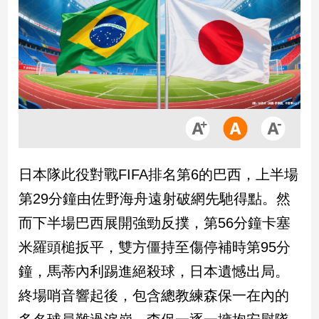
市
房
地
產
品
觀
點
政
日本隊此役對戰FIFA排名第6的巴西，上半場
治
第29分鐘由佐野海舟遠射破網先馳得點。然
政
而下半場巴西展開強勁反撲，第56分鐘卡塞
治
米羅頭槌扳平，雙方僵持至傷停補時第95分
焦
點
鐘，馬蒂內利踢進絕殺球，日本遺憾出局。
品
終場哨音響起後，包含總教練森保一在內的
觀
點