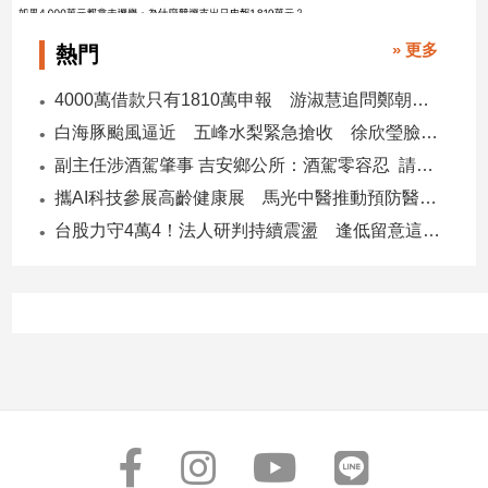
子/
感
» 更多
熱門
情
藝
4000萬借款只有1810萬申報 游淑慧追問鄭朝方：2190萬差額去哪了
術
白海豚颱風逼近 五峰水梨緊急搶收 徐欣瑩臉書急呼「搶救五峰水梨」
／
副主任涉酒駕肇事 吉安鄉公所：酒駕零容忍 請辭獲准
文
創
攜AI科技參展高齡健康展 馬光中醫推動預防醫學迎接長壽新經濟
／
台股力守4萬4！法人研判持續震盪 逢低留意這些族群
電
影
推
薦
科
技/
遊
戲
運
動