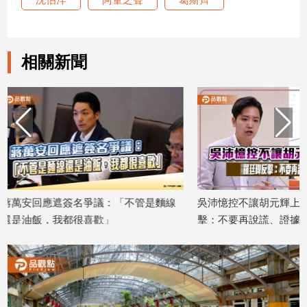
建
築/
室
相關新聞
內
設
計
旅
遊/
美
食
星
座/
不管是麵線
吳沛憶控不讓胡元輝上台 羅廷瑋反
同一部食
命
理
擊：不要再說謊、證據攤開會很難看
萬 台
2026/08/05
2026/08/0
消
費
健
康/
親