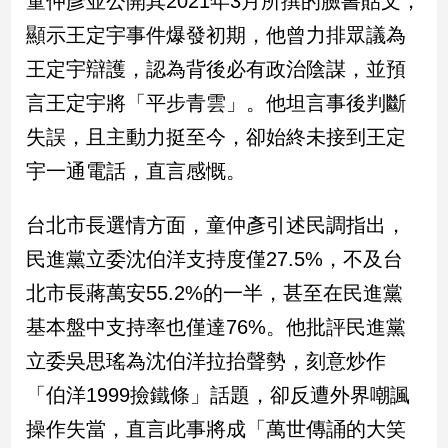
童仲彥並公開其2021年3月所撰的臉書貼文，
新
冠
顯示王定宇事件爆發初期，他曾力排眾議為
病
王定宇辯護，認為背後必有政治陰謀，並預
毒
專
言王定宇將「平步青雲」。他坦言事後判斷
區
失誤，且主動力挺至今，卻始終未接到王定
宇一通電話，直言感慨。
南
台
台北市長選情方面，童仲彥引述民調指出，
灣
民進黨立委沈伯洋支持度僅27.5%，不及台
觀
北市長蔣萬安55.2%的一半，甚至在民進黨
點
基本盤中支持率也僅達76%。他批評民進黨
南
立委吳思瑤為沈伯洋拉抬聲勢，刻意炒作
台
灣
「伯洋1999撿鐵條」話題，卻反遭外界嘲諷
觀
點
操作失當，直言此事將成「萬世傳誦的大笑