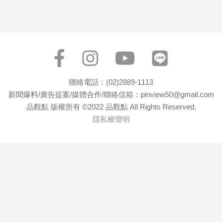
寵
物
Pet
影
音
聯絡電話：(02)2889-1113
專
新聞爆料/廣告提案/媒體合作/聯絡信箱：pinview50@gmail.com
區
品觀點 版權所有 ©2022 品觀點 All Rights Reserved.
隱私權聲明
合
作
媒
體
投
稿