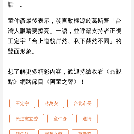
話」。
娛
童仲彥最後表示，發言動機源於葛斯齊「台
樂
灣人眼睛要擦亮」一語，並呼籲支持者正視
娛
王定宇「台上道貌岸然、私下截然不同」的
樂
星
雙面形象。
聞
流
行/
想了解更多精彩內容，歡迎持續收看《品觀
時
點》網路節目《阿童之聲》！
尚
追
星
王定宇
蔣萬安
台北市長
民進黨立委
童仲彥
選情
生
活
沈伯洋
阿童之聲
葛斯齊