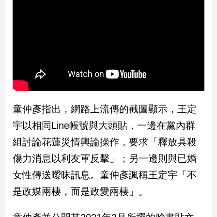
民
調
國
會
焦
點
觀
童仲彥指出，網路上流傳的截圖顯示，王定
點
宇以相同Line帳號與大頭貼，一邊在黨內群
兩
組討論花蓮災情輿論操作，要求「釋放具殺
岸/
國
傷力消息以利友軍反擊」；另一邊則與已婚
際
女性傳送曖昧訊息。童仲彥諷稱王定宇「不
社
會/
是政媒兩棲，而是政愛兩棲」。
地
方