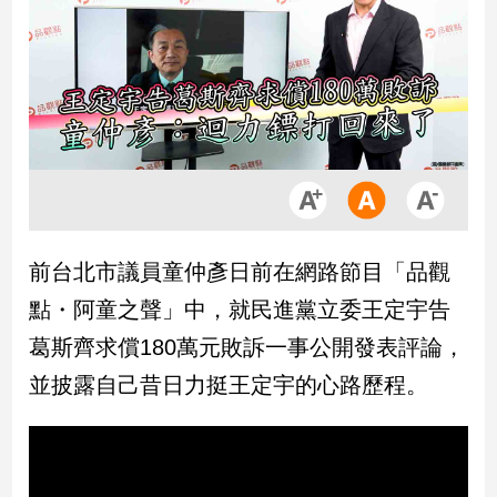
市
房
地
產
品
觀
點
政
前台北市議員童仲彥日前在網路節目「品觀
治
點・阿童之聲」中，就民進黨立委王定宇告
政
葛斯齊求償180萬元敗訴一事公開發表評論，
治
並披露自己昔日力挺王定宇的心路歷程。
焦
點
品
觀
點