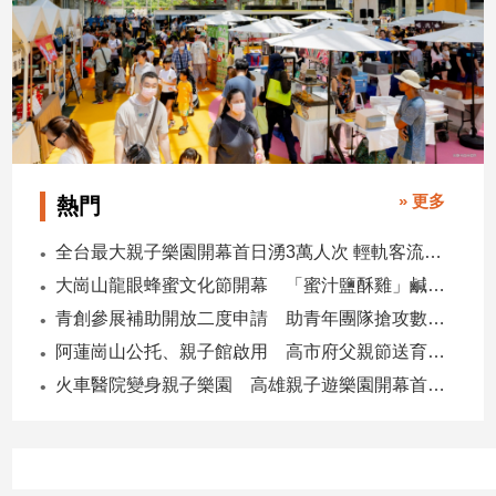
子/
感
情
藝
術
／
文
創
» 更多
熱門
／
電
全台最大親子樂園開幕首日湧3萬人次 輕軌客流增20倍
影
大崗山龍眼蜂蜜文化節開幕 「蜜汁鹽酥雞」鹹甜跨界搶話題
推
薦
青創參展補助開放二度申請 助青年團隊搶攻數位轉型商機
科
阿蓮崗山公托、親子館啟用 高市府父親節送育兒暖禮
技/
火車醫院變身親子樂園 高雄親子遊樂園開幕首日爆棚
遊
戲
運
動