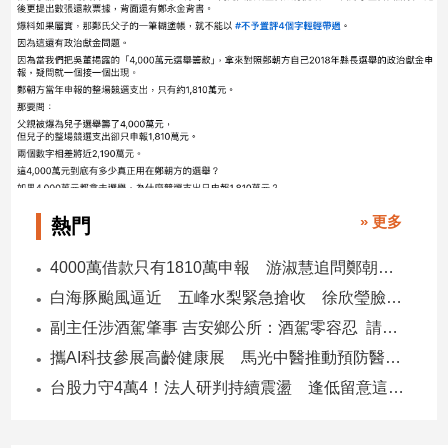
子/
感
情
藝
術
／
文
創
／
電
» 更多
熱門
影
推
4000萬借款只有1810萬申報 游淑慧追問鄭朝方：2190萬差額去哪了
薦
白海豚颱風逼近 五峰水梨緊急搶收 徐欣瑩臉書急呼「搶救五峰水梨」
科
副主任涉酒駕肇事 吉安鄉公所：酒駕零容忍 請辭獲准
技/
遊
攜AI科技參展高齡健康展 馬光中醫推動預防醫學迎接長壽新經濟
戲
台股力守4萬4！法人研判持續震盪 逢低留意這些族群
運
動