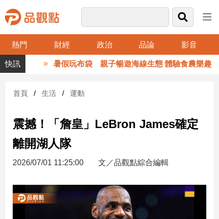
熱門
財經
政治
品論
影音
品
暑假玩布袋 親子暢遊海線生態 體驗食農樂趣
觀
點
財
首頁
生活
運動
經
震撼！「詹皇」LeBron James確定
台
灣
離開湖人隊
財
經
2026/07/01 11:25:00
文／品觀點綜合編輯
新
聞
產
經/
股