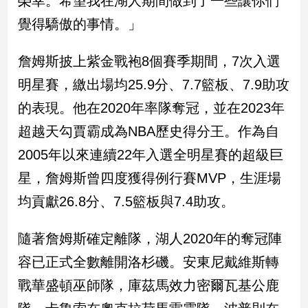
榮幸。希望我在湖人期間做到了一些讓你們
新
覺得驕傲的事情。」
冠
病
毒
詹姆斯披上紫金戰袍8個賽季期間，7次入選
專
區
明星賽，繳出場均25.9分、7.7籃板、7.9助攻
的表現。他在2020年率隊奪冠，並在2023年
超越天勾賈霸成為NBA歷史得分王。作為自
南
台
2005年以來連續22年入選全明星賽的超級巨
灣
星，詹姆斯曾四度獲得例行賽MVP，生涯場
觀
均貢獻26.8分、7.5籃板與7.4助攻。
點
南
隨著詹姆斯確定離隊，湖人2020年的奪冠陣
台
容已正式全數離開洛杉磯。安東尼戴維斯轉
灣
觀
戰華盛頓巫師隊，庫茲馬效力密爾瓦基公鹿
點