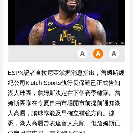
市
房
地
產
品
觀
點
政
ESPN記者查拉尼亞掌握消息指出，詹姆斯經
治
紀公司Klutch Sports執行長保羅已正式告知
政
湖人球團，詹姆斯決定在下個賽季離隊。詹
治
姆斯團隊在今夏自由市場開市前提前通知湖
焦
點
人高層，讓球隊能及早確立補強方向。據
品
悉，湖人高層曾表達留人意願，但詹姆斯已
觀
點