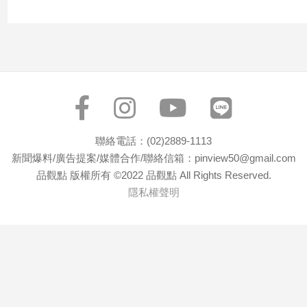
寵
物
Pet
影
音
專
區
聯絡電話：(02)2889-1113
新聞爆料/廣告提案/媒體合作/聯絡信箱：pinview50@gmail.com
品觀點 版權所有 ©2022 品觀點 All Rights Reserved.
合
隱私權聲明
作
媒
體
投
稿