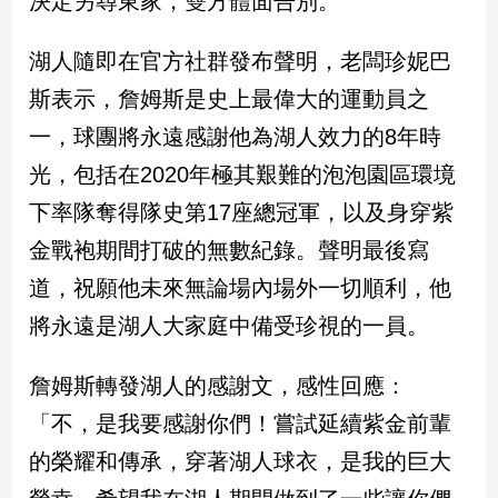
決定另尋東家，雙方體面告別。
民
調
湖人隨即在官方社群發布聲明，老闆珍妮巴
國
會
斯表示，詹姆斯是史上最偉大的運動員之
焦
一，球團將永遠感謝他為湖人效力的8年時
點
光，包括在2020年極其艱難的泡泡園區環境
下率隊奪得隊史第17座總冠軍，以及身穿紫
觀
金戰袍期間打破的無數紀錄。聲明最後寫
點
道，祝願他未來無論場內場外一切順利，他
兩
將永遠是湖人大家庭中備受珍視的一員。
岸/
國
際
詹姆斯轉發湖人的感謝文，感性回應：
社
「不，是我要感謝你們！嘗試延續紫金前輩
會/
地
的榮耀和傳承，穿著湖人球衣，是我的巨大
方