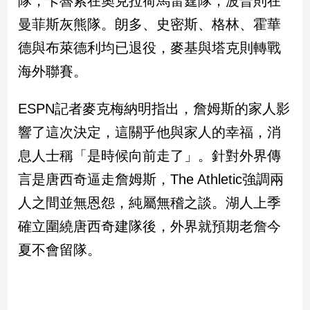
隊，卡魯索在奧克拉荷馬雷霆隊，波普則在
曼菲斯灰熊隊。朗多、史密斯、格林、霍華
娛
德與布萊德利均已退役，麥基與塔克則轉戰
樂
海外聯賽。
娛
樂
ESPN記者麥克梅納明指出，詹姆斯的家人影
星
聞
響了這次決定，這關乎他與家人的幸福，消
流
息人士稱「是時候向前走了」。針對外界傳
行/
言是唐西奇逼走詹姆斯，The Athletic強調兩
時
尚
人之間並無恩怨，純屬無稽之談。湖人上季
追
確立圍繞唐西奇建隊後，外界就預期老詹今
星
夏不會留隊。
生
活