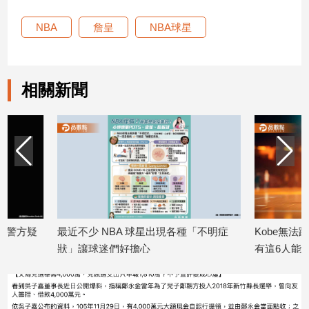
建
NBA
詹皇
NBA球星
築/
室
內
設
相關新聞
計
旅
遊/
美
食
星
座/
命
理
最近不少 NBA 球星出現各種「不明症
Kobe無法躋身「史
消
狀」讓球迷們好擔心
有這6人能
費
2026/04/24
2025/08/05
健
康/
親