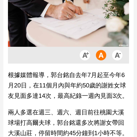
市
房
地
產
品
觀
點
政
根據媒體報導，郭台銘自去年7月起至今年6
治
月20日，在11個月內與年約50歲的謝姓女球
政
友見面多達14次，最高紀錄一週內見面3次。
治
焦
兩人多選在週三、週六、週日前往桃園大溪
點
品
球場打高爾夫球，郭台銘還多次將謝女帶回
觀
大溪山莊，停留時間約45分鐘到1小時不等。
點