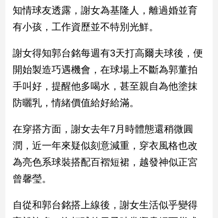
民
知情球友透露，謝女為基隆人，離過婚並育
調
有小孩，工作資歷並不特別光鮮。
國
會
焦
謝女得知郭台銘每週有3天打高爾夫球後，便
點
開始製造巧遇機會，在球場上不斷為郭董拍
手叫好，提醒他多喝水，甚至親自為他塗抹
觀
防曬乳，情緒價值給好給滿。
點
在穿搭方面，謝女去年7月時體態還稍微圓
兩
岸/
潤，近一年來疑似刻意減重，穿衣風格也改
國
為亮色系球裝搭配百褶短裙，越發神似正宮
際
曾馨瑩。
社
會/
地
自從和郭台銘搭上線後，謝女生活似乎變得
方