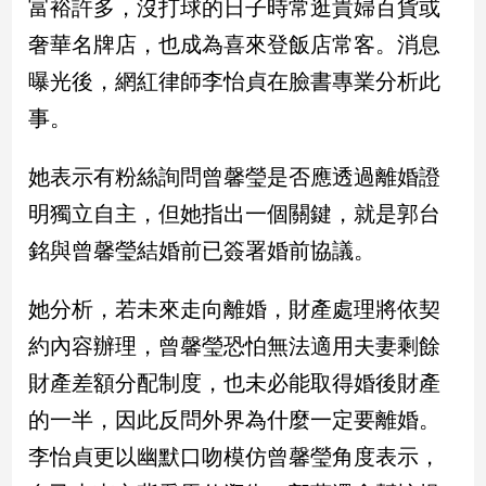
富裕許多，沒打球的日子時常逛貴婦百貨或
新
冠
奢華名牌店，也成為喜來登飯店常客。消息
病
曝光後，網紅律師李怡貞在臉書專業分析此
毒
專
事。
區
她表示有粉絲詢問曾馨瑩是否應透過離婚證
南
明獨立自主，但她指出一個關鍵，就是郭台
台
銘與曾馨瑩結婚前已簽署婚前協議。
灣
觀
她分析，若未來走向離婚，財產處理將依契
點
約內容辦理，曾馨瑩恐怕無法適用夫妻剩餘
南
財產差額分配制度，也未必能取得婚後財產
台
灣
的一半，因此反問外界為什麼一定要離婚。
觀
李怡貞更以幽默口吻模仿曾馨瑩角度表示，
點