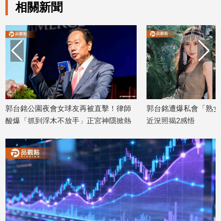
相關新聞
子/
感
情
藝
術
／
文
創
／
電
郭台銘公園夜會女球友再被直擊！律師
郭台銘遭爆私會「熟女
影
酸爆「抓到浮木不放手」正宮神隱掀熱
近況照揭2感悟
推
2026/07/07
議
薦
2026/07/09
科
技/
遊
戲
運
動