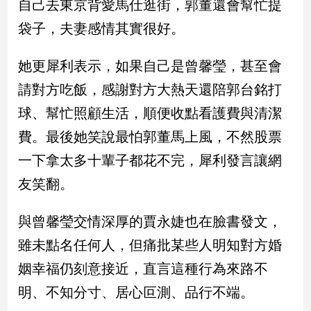
自己去東京背愛馬仕逛街，郭董還會幫忙提
袋子，夫妻感情其實很好。
娛
樂
她更犀利表示，如果自己是曾馨瑩，甚至會
娛
請對方吃飯，感謝對方大熱天還陪郭台銘打
樂
球、幫忙照顧生活，順便收點看護費與清潔
星
聞
費。最後她笑說最怕郭董馬上風，不然股票
流
一下拿太多十輩子都花不完，犀利發言讓網
行/
時
友笑翻。
尚
追
與曾馨瑩交情深厚的賈永婕也在臉書發文，
星
雖未點名任何人，但痛批某些人明知對方婚
姻幸福仍刻意接近，直言這種行為來路不
生
明、不知分寸、居心叵測、品行不端。
活