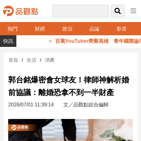
熱門
財經
政治
品論
影音
品
百萬YouTuber齊聚高雄 青年國際論壇
觀
點
財
首頁
生活
消費
經
郭台銘爆密會女球友！律師神解析婚
台
灣
前協議：離婚恐拿不到一半財產
財
經
2026/07/01 11:39:14
文／品觀點綜合編輯
新
聞
產
經/
股