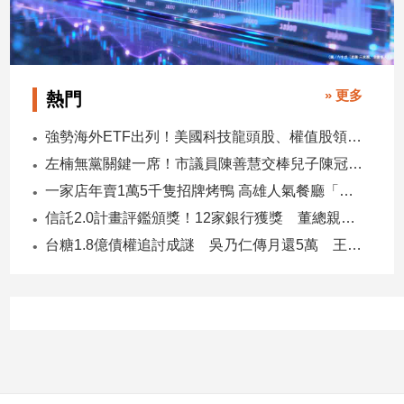
寵
物
Pet
» 更多
熱門
影
音
強勢海外ETF出列！美國科技龍頭股、權值股領軍 專家這樣說
專
左楠無黨關鍵一席！市議員陳善慧交棒兒子陳冠宇 一人參選 兩代服務
區
一家店年賣1萬5千隻招牌烤鴨 高雄人氣餐廳「鴨點棧」展新店
信託2.0計畫評鑑頒獎！12家銀行獲獎 董總親臨領獎
合
台糖1.8億債權追討成謎 吳乃仁傳月還5萬 王鴻薇轟：要還到379歲
作
媒
體
投
稿