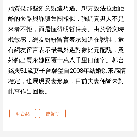
她質疑那些刻意製造巧遇、想方設法拉近距
建
築/
離的套路與詐騙集團相似，強調真男人不是
室
內
來者不拒，而是懂得明哲保身。由於發文時
設
機敏感，網友紛紛留言表示知道在說誰，還
計
有網友留言表示最氣外遇對象比元配醜，意
旅
遊/
外釣出賈永婕回覆十萬八千里四個字。郭台
美
食
銘與51歲妻子曾馨瑩自2008年結婚以來感情
星
穩定，也展現愛妻形象，目前夫妻倆皆未對
座/
此事作出回應。
命
理
消
郭台銘
曾馨瑩
費
健
康/
親