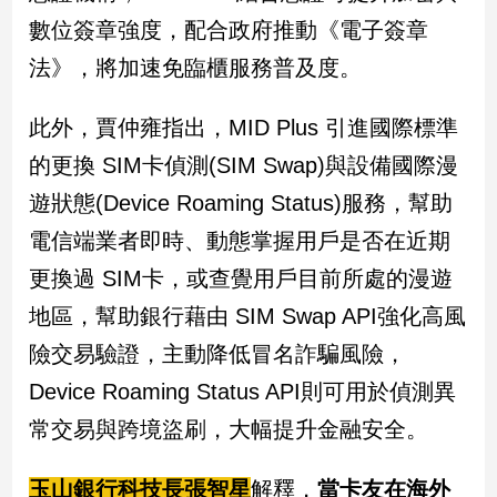
數位簽章強度，配合政府推動《電子簽章
娛
法》，將加速免臨櫃服務普及度。
樂
此外，賈仲雍指出，MID Plus 引進國際標準
娛
樂
的更換 SIM卡偵測(SIM Swap)與設備國際漫
星
遊狀態(Device Roaming Status)服務，幫助
聞
電信端業者即時、動態掌握用戶是否在近期
流
行/
更換過 SIM卡，或查覺用戶目前所處的漫遊
時
尚
地區，幫助銀行藉由 SIM Swap API強化高風
追
險交易驗證，主動降低冒名詐騙風險，
星
Device Roaming Status API則可用於偵測異
常交易與跨境盜刷，大幅提升金融安全。
生
活
玉山銀行科技長張智星
解釋，
當卡友在海外