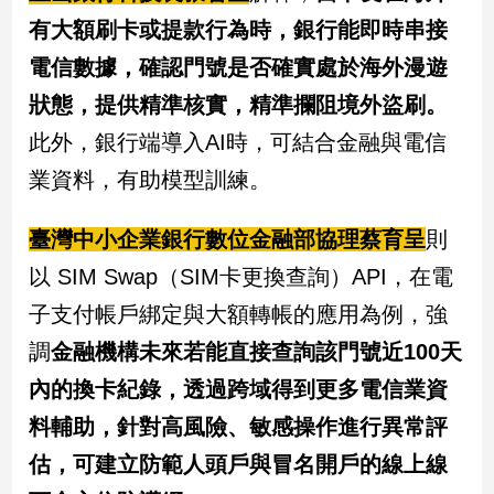
有大額刷卡或提款行為時，銀行能即時串接
建
築/
電信數據，確認門號是否確實處於海外漫遊
室
內
狀態，提供精準核實，精準攔阻境外盜刷。
設
此外，銀行端導入AI時，可結合金融與電信
計
業資料，有助模型訓練。
旅
遊/
美
臺灣中小企業銀行數位金融部協理蔡育呈
則
食
以 SIM Swap（SIM卡更換查詢）API，在電
星
座/
子支付帳戶綁定與大額轉帳的應用為例，強
命
調
金融機構未來若能直接查詢該門號近100天
理
內的換卡紀錄，透過跨域得到更多電信業資
消
費
料輔助，針對高風險、敏感操作進行異常評
健
估，可建立防範人頭戶與冒名開戶的線上線
康/
親