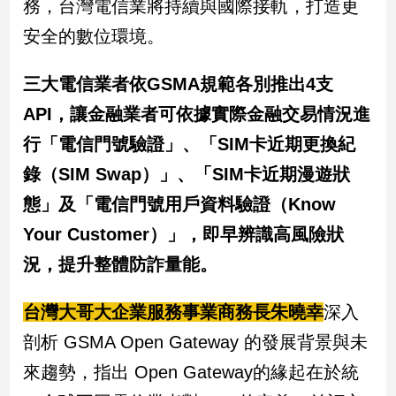
務，台灣電信業將持續與國際接軌，打造更
寵
物
安全的數位環境。
Pet
三大電信業者依GSMA規範各別推出4支
影
API，讓金融業者可依據實際金融交易情況進
音
行「電信門號驗證」、「SIM卡近期更換紀
專
錄（SIM Swap）」、「SIM卡近期漫遊狀
區
態」及「電信門號用戶資料驗證（Know
Your Customer）」，即早辨識高風險狀
合
作
況，提升整體防詐量能。
媒
體
台灣大哥大企業服務事業商務長朱曉幸
深入
剖析 GSMA Open Gateway 的發展背景與未
投
來趨勢，指出 Open Gateway的緣起在於統
稿