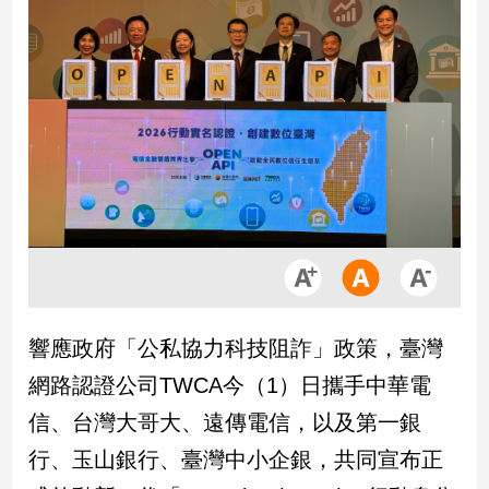
市
房
地
產
品
觀
點
政
治
政
響應政府「公私協力科技阻詐」政策，臺灣
治
焦
網路認證公司TWCA今（1）日攜手中華電
點
信、台灣大哥大、遠傳電信，以及第一銀
品
觀
行、玉山銀行、臺灣中小企銀，共同宣布正
點