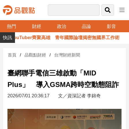
熱門
財經
政治
品論
影音
品
YouTuber齊聚高雄 青年國際論壇揭密無國界工作術
觀
點
財
首頁
品觀點財經
台灣財經新聞
經
臺網聯手電信三雄啟動「MID
台
灣
Plus」 導入GSMA跨時空動態阻詐
財
經
2026/07/01 20:36:17
文／資深記者 李錦奇
新
聞
產
經/
股