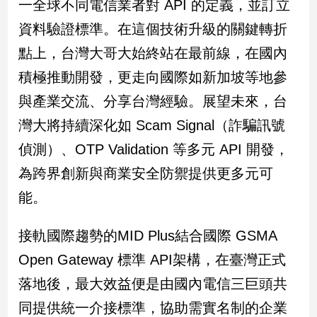
一全球不同電信業者對 API 的定義，並訂立
專
資料驗證標準。在這個技術升級的關鍵轉折
區
【我
點上，台灣大哥大始終站在最前線，在國內
的
積極推動開發，更走向國際如新加坡等地參
觀
與產業交流、分享台灣經驗。展望未來，台
點】
灣大將持續深化如 Scam Signal（詐騙訊號
偵測）、OTP Validation 等多元 API 開發，
為跨界創新與商業安全防禦提供更多元可
能。
接軌國際趨勢的MID Plus結合國際 GSMA
Open Gateway 標準 API架構，在臺灣正式
落地後，最大效益便是由國內電信三巨頭共
同提供統一介接標準，協助需實名制的企業