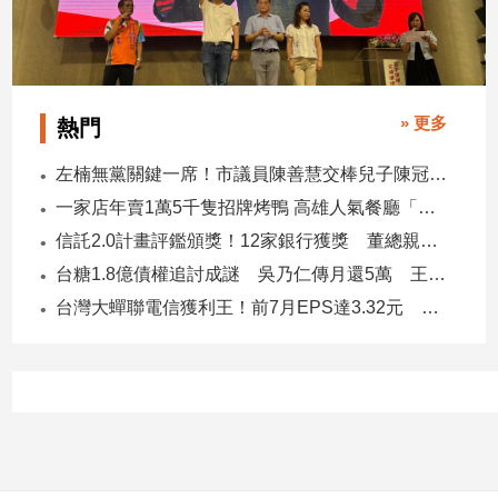
» 更多
熱門
左楠無黨關鍵一席！市議員陳善慧交棒兒子陳冠宇 一人參選 兩代服務
一家店年賣1萬5千隻招牌烤鴨 高雄人氣餐廳「鴨點棧」展新店
信託2.0計畫評鑑頒獎！12家銀行獲獎 董總親臨領獎
台糖1.8億債權追討成謎 吳乃仁傳月還5萬 王鴻薇轟：要還到379歲
台灣大蟬聯電信獲利王！前7月EPS達3.32元 中華電3.11、遠傳2.46元