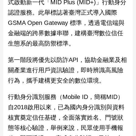
式啟動新一代「MID Plus (MID+)」行動身分
民
調
認證服務。此舉標誌著臺灣正式導入國際
國
GSMA Open Gateway 標準，透過電信端與
會
焦
金融端的跨界數據串聯，建構臺灣數位信任
點
生態系的最高防禦標準。
第一階段將優先以防詐API，協助金融業及相
觀
點
關產業進行用戶資訊驗證，即時辨識高風險
行為，攜手建構更安全的數位環境。
兩
岸/
國
行動身分識別服務（Mobile ID，簡稱MID）
際
自2018啟用以來，已為國內身分識別與資料
社
核實奠定信任基礎，全面落實姓名、門號狀
會/
地
態等核心驗證，舉例來說，民眾使用手機報
方