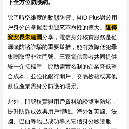
下全方位防護網。
子/
感
除了時空維度的動態防禦，MID Plus對於用
情
藝
戶身分的掌握度也迎來革命性的擴大。
遠傳
術
資安長朱建國
分享，電信身分核實服務是從
／
文
源頭防堵詐騙的重要舉措，能有效降低犯罪
創
集團取得非法門號。三家電信業者共同提供
／
電
統一介接標準，協助需實名制的企業降低整
影
推
合成本，並強化銀行開戶、交易檢核或其他
薦
數位產業需身分防護的場景。
科
技/
此外，門號核實與用戶資料驗證雙重防堵，
遊
戲
提升防詐成效與用戶體驗。海外如英國、法
運
國、巴西等地已成功導入電信身分驗證服
動