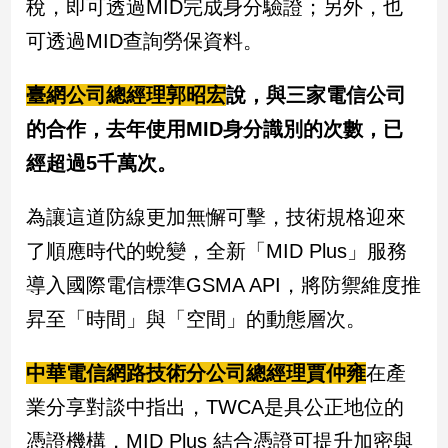
稅，即可透過MID完成身分驗證；另外，也
新
冠
可透過MID查詢勞保資料。
病
毒
臺網公司總經理郭昭宏
說，與三家電信公司
專
區
的合作，去年使用MID身分識別的次數，已
經超過5千萬次。
南
為讓這道防線更加無懈可擊，技術規格迎來
台
灣
了順應時代的蛻變，全新「MID Plus」服務
觀
導入國際電信標準GSMA API，將防禦維度推
點
昇至「時間」與「空間」的動態層次。
南
台
中華電信網路技術分公司總經理賈仲雍
在產
灣
觀
業分享對談中指出，TWCA是具公正地位的
點
憑證機構，MID Plus 結合憑證可提升加密與